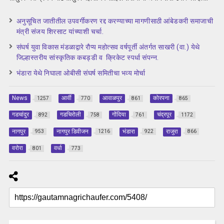
अनुसूचित जातीतील उपवर्गीकरण रद्द करण्याच्या मागणीसाठी आंबेडकरी समाजाची
मंत्री संजय शिरसाट यांच्याशी चर्चा.
संघर्ष युवा विकास मंडळाद्वारे रौप्य महोत्सव वर्षपूर्ती अंतर्गत साखरी (वा.) येथे
जिल्हास्तरीय सांस्कृतिक कबड्डी व क्रिकेट स्पर्धा संपन्न.
भंडारा येथे निघाला ओबीसी संघर्ष समितीचा भव्य मोर्चा
News
आर्वी
आवाळपुर
कोरपना
1257
770
861
865
गडचांदुर
गडचिरोली
गोंदिया
चंद्रपूर
892
758
761
1172
नागपुर
नागपुर डिवीजन
भंडारा
राजुरा
953
1216
922
866
वरोरा
वर्धा
801
773