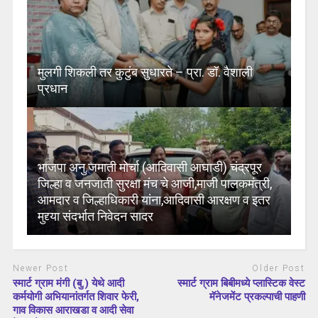
मुलगी शिकली तर कुटुंब सुधारते – प्रा. डॉ. वैशाली
प्रधान
भाजपा अनु.जमाती मोर्चा (आदिवासी आघाडी) चंद्रपूर
जिल्हा व जनजाती सुरक्षा मंच चे आजी,माजी पालकमंत्री,
आमदार व जिल्हाधिकारी यांना,आदिवासी आरक्षण व इतर
मुद्द्या संदर्भात निवेदन सादर
Newer Post
Older Post
स्मार्ट ग्राम मंगी (बु.) येथे आदी
स्मार्ट ग्राम बिबीमध्ये प्लास्टिक वेस्ट
कर्मयोगी अभियानांतर्गत शिवार फेरी,
मॅनेजमेंट प्रकल्पाची पाहणी
गाव विकास आराखडा व आदी सेवा