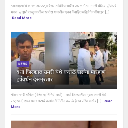
•आत्महत्यांचे कारण अस्पष्ट,परिसरात विविध चर्चेंना उधाणगौतम नगरी चौफेर //संघर्ष
भगत // झरी तालुक्यातील खातेरा गावातील एका विवाहित महिलेने नदीपात्रा [...]
Read More
NEWS
वर्धा जिल्ह्यात उमरी येथे कराळे सरांना मारहाण
हर्षवर्धन देसभ्रतार
गौतम नगरी चौफेर (विशेष प्रतिनिधी वर्धा) :- वर्धा जिल्ह्यातील ग्राम उमरी येथे
राष्ट्रवादी शरद पवार गटाचे कार्यकर्ते नितीन कराळे हे स्व परिवारासोब [...]
Read
More