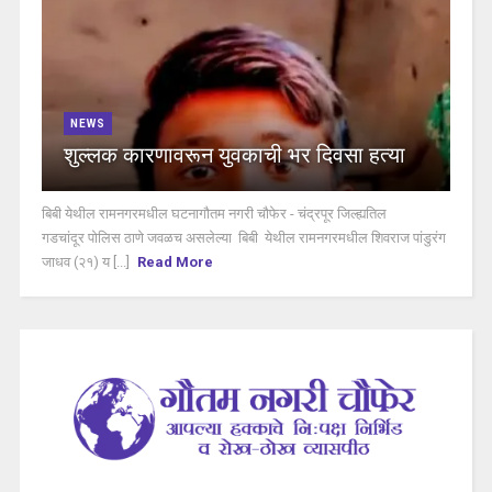
NEWS
शुल्लक कारणावरून युवकाची भर दिवसा हत्या
बिबी येथील रामनगरमधील घटनागौतम नगरी चौफेर - चंद्रपूर जिल्ह्यतिल
गडचांदूर पोलिस ठाणे जवळच असलेल्या बिबी येथील रामनगरमधील शिवराज पांडुरंग
जाधव (२१) य [...]
Read More