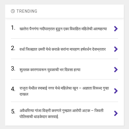
TRENDING
1.
खातेरा पैनगंगा नदीपात्रात बुडून एका विवाहित महिलेची आत्महत्या
2.
वर्धा जिल्ह्यात उमरी येथे कराळे सरांना मारहाण हर्षवर्धन देसभ्रतार
3.
शुल्लक कारणावरून युवकाची भर दिवसा हत्या
4.
राजुरा येथील रमाबाई नगर येथे महिलेचा खून – अज्ञाता विरूध्द गुन्हा
दाखल
5.
अवैधरित्या गांजा विक्री करणारे गुन्ह्यात आरोपी अटक – जिवती
पोलिसाची धाडकेदार कारवाई.