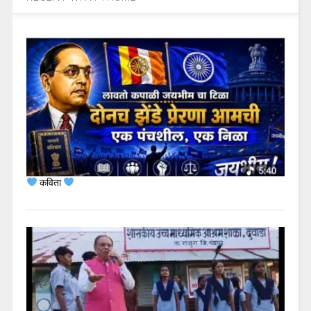
कविता