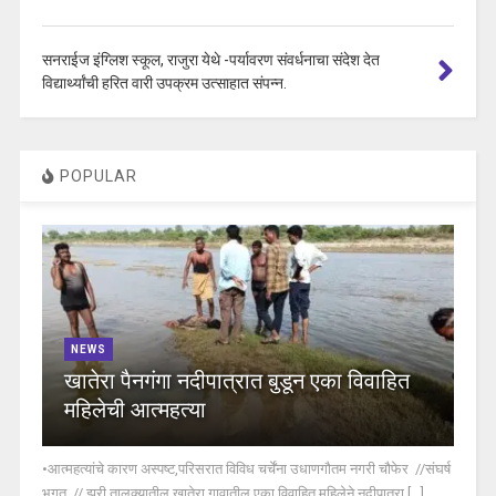
सनराईज इंग्लिश स्कूल, राजुरा येथे -पर्यावरण संवर्धनाचा संदेश देत
विद्यार्थ्यांची हरित वारी उपक्रम उत्साहात संपन्न.
POPULAR
NEWS
खातेरा पैनगंगा नदीपात्रात बुडून एका विवाहित
महिलेची आत्महत्या
•आत्महत्यांचे कारण अस्पष्ट,परिसरात विविध चर्चेंना उधाणगौतम नगरी चौफेर //संघर्ष
भगत // झरी तालुक्यातील खातेरा गावातील एका विवाहित महिलेने नदीपात्रा [...]