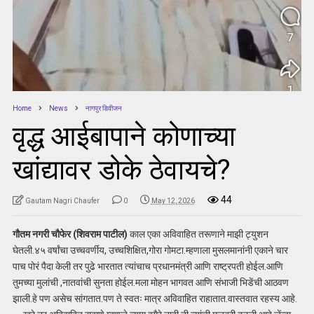
Home
News
नागपुर डिवीजन
वृद्ध आईबापाने कोणाच्या
खांद्यावर डोके ठेवायचे?
44
Gautam Nagri Chaufer
0
May 12, 2026
गौतम नगरी चौफेर (शिवराम पाटील)
काल एका अविवाहित तरूणाने माझी ट्युशन
घेतली.४५ वर्षांचा उच्चवर्णीय, उच्चशिक्षित,गोरा गोमटा.म्हणाला मुसलमानांनी एकाने चार
पाच पोरं पैदा केली तर पुढे भारतात त्यांचाच प्रधानमंत्री आणि राष्ट्रपती होईल.आणि
तुमच्या मुलांची ,नातवांची सुनता होईल.मला मोहन भागवत आणि संभाजी भिडेंची आठवण
झाली.हे पण असेच सांगतात.पण ते स्वतः मात्र अविवाहित राहातात.वास्तवात रहस्य आहे.