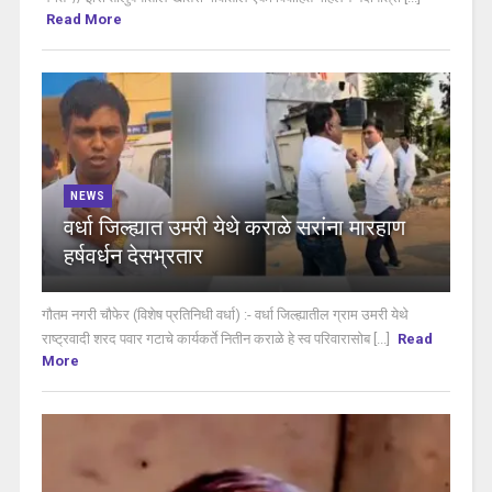
Read More
NEWS
वर्धा जिल्ह्यात उमरी येथे कराळे सरांना मारहाण
हर्षवर्धन देसभ्रतार
गौतम नगरी चौफेर (विशेष प्रतिनिधी वर्धा) :- वर्धा जिल्ह्यातील ग्राम उमरी येथे
राष्ट्रवादी शरद पवार गटाचे कार्यकर्ते नितीन कराळे हे स्व परिवारासोब [...]
Read
More