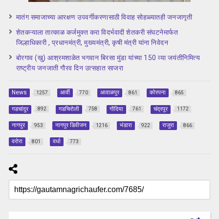
मातंग समाजाच्या आरक्षण उपवर्गीकरणासाठी विवाह सोहळ्यातही जनजागृती
शेतकऱ्याला तात्काळ कर्जमुक्त करा विदर्भवादी शेतकरी संघटनेमार्फत
जिल्हाधिकारी , प्रधानमंत्री, मुख्यमंत्री, कृषी मंत्री यांना निवेदन
बोरगाव (खु) आश्रमशाळेत भगवान बिरसा मुंडा यांच्या 150 व्या जयंतीनिमित्य
राष्ट्रीय जनजाती गौरव दिन उत्सहात साजरा
News
आर्वी
आवाळपुर
कोरपना
1257
770
861
865
गडचांदुर
गडचिरोली
गोंदिया
चंद्रपूर
892
758
761
1172
नागपुर
नागपुर डिवीजन
भंडारा
राजुरा
953
1216
922
866
वरोरा
वर्धा
801
773