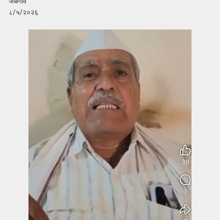
जळगाव
८/५/२०२६