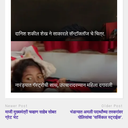
दानिश शकील शेख ने साकारले सॅन्टॉक्लॉज चे चित्र.
नारंड्यात गॅस्ट्रोची साथ, उपचारादरम्यान महिला दगावली
Newer Post
Older Post
माजी मुख्यमंत्री चव्हाण साहेब सोबत
भंडाऱ्यात अमली पदार्थांच्या तस्करांवर
ग्रेट भेट
पोलिसांचा ‘सर्जिकल स्ट्राईक’.