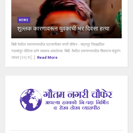
NEWS
शुल्लक कारणावरून युवकाची भर दिवसा हत्या
बिबी येथील रामनगरमधील घटनागौतम नगरी चौफेर - चंद्रपूर जिल्ह्यतिल
गडचांदूर पोलिस ठाणे जवळच असलेल्या बिबी येथील रामनगरमधील शिवराज पांडुरंग
जाधव (२१) य [...]
Read More