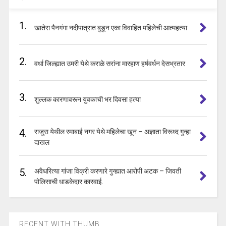
1.
खातेरा पैनगंगा नदीपात्रात बुडून एका विवाहित महिलेची आत्महत्या
2.
वर्धा जिल्ह्यात उमरी येथे कराळे सरांना मारहाण हर्षवर्धन देसभ्रतार
3.
शुल्लक कारणावरून युवकाची भर दिवसा हत्या
4.
राजुरा येथील रमाबाई नगर येथे महिलेचा खून – अज्ञाता विरूध्द गुन्हा
दाखल
5.
अवैधरित्या गांजा विक्री करणारे गुन्ह्यात आरोपी अटक – जिवती
पोलिसाची धाडकेदार कारवाई.
RECENT WITH THUMB