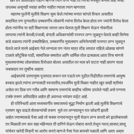
खरे तर अविवाहित राहाणे म्हणजे त्याग वगैरे नाही.ती त्यांची मजबूरी बनली आहे.जेंव्हा
उपलब्ध असूनही स्वाहा करीत नाहीत त्याला त्याग म्हणतात.
महात्मा फुलेंनी मुलींचे शिक्षण सुरू केले.त्यांच्या मनात चांगले विचार असतील
कदाचित.पण पुण्यातील उच्चवर्णीय लोकांनी त्यांना विरोध केला होता.पण ज्यांनी विरोध केला
होता त्यांनीच या स्री शिक्षणाचा जास्त लाभ घेतला.मुली शिक्षण घेऊन नोकरीला
लागल्या.त्यांनी केरळी,पंजाबी, बंगाली अधिकाऱ्यांंशी परस्पर लग्न जुळवून घेतले.काही सिनेमा
कडे वळल्या.त्यांनी उच्चशिक्षित, उच्चवर्णीय मुसलमान अभिनेत्यांशी परस्पर लग्न जुळवून
घेतले.लाजे शरमे आईबाप गेले लग्नाला पण नंतर मात्र तोंड लपवत राहिले.ओळख सांगणे
टाळले.कौटुंबिक घडी, सामाजिक समतोल आणि धार्मिक तोल ढासळला.आता तिच माणसे
मुसलमानांच्या लोकसंख्या विरोधात बोलत असतील तर मला बरे वाटत नाही.कारण याला
जबाबदार तर तुम्हीच आहात.
आईबापांचे उत्तरायुष्य पूजापाठ करून पार पडले.पण पुढील पिढीतील तरूणांचे आयुष्य
बरबाद झाले.त्यांना लग्नासाठी स्वजातीय,स्वधर्मिय मुली मिळत नाहीत.खूप काही श्रीमंत
असेल तर ठिक पण गरीब आणि सामान्य तरूणांचे काहीच भविष्य उरलेले नाही.असे पन्नास
टक्के तरूण अविवाहित आहेत.ही अवस्था भयंकर वाईट आहे.
ही परिस्थिती आता मध्यमवर्गीय समाजामधे सुद्धा निर्माण झाली आहे.मुलींचे शिक्षणाचे
प्रमाण खूप वाढले.शेतकऱ्यांची तरूण मुले तर लग्नावाचून पार कोडगी झाली
आहेत.ज्याच्याकडे पैसा आहे तो चक्क रानावनातून मुली घेऊन लग्न करतो.बरे झाले!बायको
तर मिळाली.पण चार सहा महिन्यात ती दागिने घेऊन पोबारा करते.तेथून नवरा,सासरा,सासू
यांचेवर खरेदी विक्री चा आरोप करते.म्हणजे पैसा गेला.बायको पळाली.आणि आता अब्रू