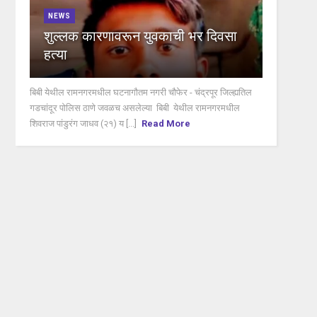
NEWS
शुल्लक कारणावरून युवकाची भर दिवसा
हत्या
बिबी येथील रामनगरमधील घटनागौतम नगरी चौफेर - चंद्रपूर जिल्ह्यतिल
गडचांदूर पोलिस ठाणे जवळच असलेल्या बिबी येथील रामनगरमधील
शिवराज पांडुरंग जाधव (२१) य [...]
Read More