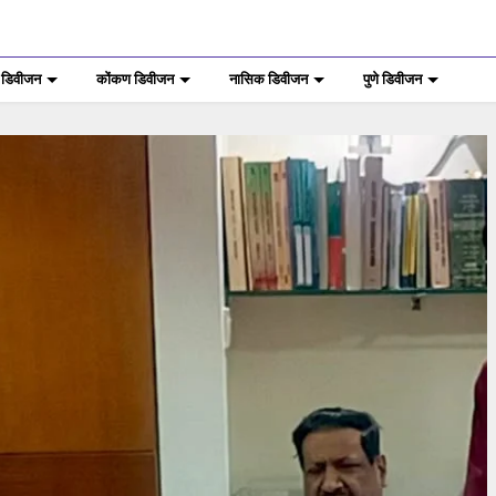
 डिवीजन
कोंकण डिवीजन
नासिक डिवीजन
पुणे डिवीजन