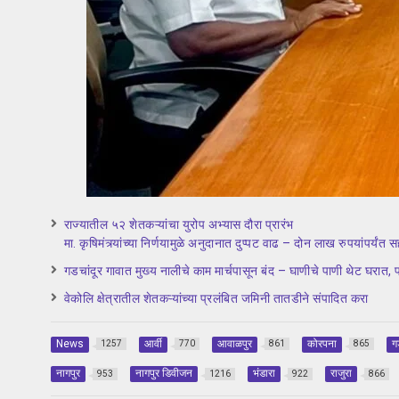
राज्यातील ५२ शेतकऱ्यांचा युरोप अभ्यास दौरा प्रारंभ
मा. कृषिमंत्र्यांच्या निर्णयामुळे अनुदानात दुप्पट वाढ – दोन लाख रुपयांपर्यंत स
गडचांदूर गावात मुख्य नालीचे काम मार्चपासून बंद – घाणीचे पाणी थेट घरात, 
वेकोलि क्षेत्रातील शेतकऱ्यांच्या प्रलंबित जमिनी तातडीने संपादित करा
News
आर्वी
आवाळपुर
कोरपना
ग
1257
770
861
865
नागपुर
नागपुर डिवीजन
भंडारा
राजुरा
953
1216
922
866