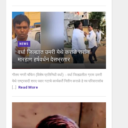
NEWS
वर्धा जिल्ह्यात उमरी येथे कराळे सरांना
मारहाण हर्षवर्धन देसभ्रतार
गौतम नगरी चौफेर (विशेष प्रतिनिधी वर्धा) :- वर्धा जिल्ह्यातील ग्राम उमरी
येथे राष्ट्रवादी शरद पवार गटाचे कार्यकर्ते नितीन कराळे हे स्व परिवारासोब
[...]
Read More