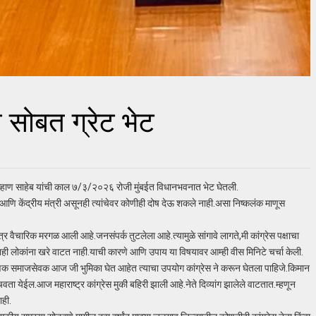
ब सोबत ग्रेट भेट
ाज चव्हाण साहेब यांची काल ७/३/२०२६ रोजी मुंबईत विधानभवनात भेट घेतली.
त्री आणि केंद्रीय मंत्री असूनही त्यांचेवर कोणीही दोष देऊ शकले नाही.असा निष्कलंक माणूस
र वैचारिक मरगळ आली आहे.जनसंपर्क तुटलेला आहे.त्यामुळे सांगावे लागते,मी कांग्रेस पक्षाचा
ी लोकांना खरे वाटत नाही.याची कारणे आणि उपाय या विषयावर आम्ही वीस मिनिटे चर्चा केली.
ामाणिक समाजसेवक आज जी भुमिका घेत आहेत त्याचा उपयोग कांग्रेस ने करून घेतला पाहिजे.किमान
ोहचवता येईल.आज महाराष्ट्र कांग्रेस मुकी बहिरी झाली आहे.नेते दिव्यांग झालेले वाटतात.म्हणून
ाही.