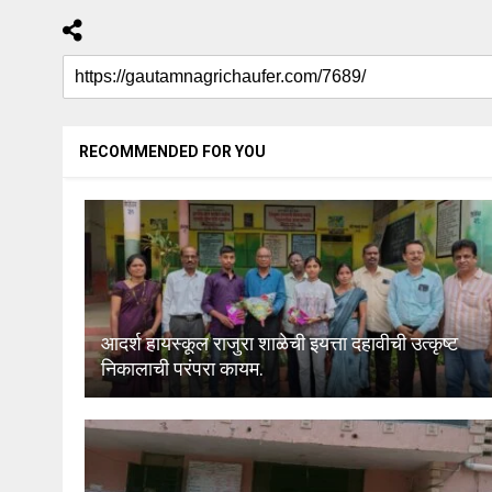
RECOMMENDED FOR YOU
आदर्श हायस्कूल राजुरा शाळेची इयत्ता दहावीची उत्कृष्ट
निकालाची परंपरा कायम.