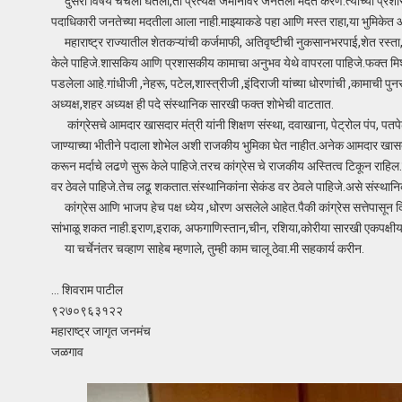
दुसरा विषय चर्चेला घेतला,तो प्रत्यक्ष जमीनीवर जनतेला मदत करणे.त्यांच्या प्रशास
पदाधिकारी जनतेच्या मदतीला आला नाही.माझ्याकडे पहा आणि मस्त राहा,या भुमिकेत
महाराष्ट्र राज्यातील शेतकऱ्यांची कर्जमाफी, अतिवृष्टीची नुकसानभरपाई,शेत रस्ता
केले पाहिजे.शासकिय आणि प्रशासकीय कामाचा अनुभव येथे वापरला पाहिजे.फक्त मिशांना
पडलेला आहे.गांधीजी ,नेहरू, पटेल,शास्त्रीजी ,इंदिराजी यांच्या धोरणांची ,कामाची पुन
अध्यक्ष,शहर अध्यक्ष ही पदे संस्थानिक सारखी फक्त शोभेची वाटतात.
कांग्रेसचे आमदार खासदार मंत्री यांनी शिक्षण संस्था, दवाखाना, पेट्रोल पंप, प
जाण्याच्या भीतीने पदाला शोभेल अशी राजकीय भुमिका घेत नाहीत.अनेक आमदार खासदार मंत
करून मर्दाचे लढणे सुरू केले पाहिजे.तरच कांग्रेस चे राजकीय अस्तित्व टिकून राहिल.
वर ठेवले पाहिजे.तेच लढू शकतात.संस्थानिकांना सेकंड वर ठेवले पाहिजे.असे संस्थ
कांग्रेस आणि भाजप हेच पक्ष ध्येय ,धोरण असलेले आहेत.पैकी कांग्रेस सत्तेपासून
सांभाळू शकत नाही.इराण,इराक, अफगाणिस्तान,चीन, रशिया,कोरीया सारखी एकपक्षीय र
या चर्चेनंतर चव्हाण साहेब म्हणाले, तुम्ही काम चालू ठेवा.मी सहकार्य करीन.
… शिवराम पाटील
९२७०९६३१२२
महाराष्ट्र जागृत जनमंच
जळगाव