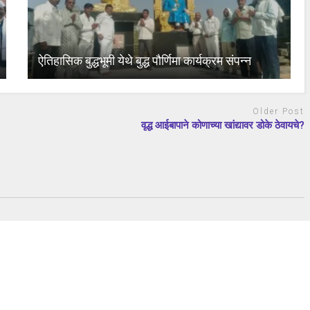
ऐतिहासिक बुद्धभूमी येथे बुद्ध पौर्णिमा कार्यक्रम संपन्न
Older Post
वृद्ध आईबापाने कोणाच्या खांद्यावर डोके ठेवायचे?