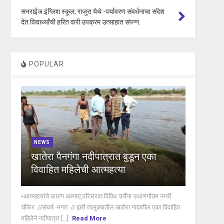
सनराईज इंग्लिश स्कूल, राजुरा येथे -पर्यावरण संवर्धनाचा संदेश
देत विद्यार्थ्यांची हरित वारी उपक्रम उत्साहात संपन्न.
POPULAR
NEWS
खातेरा पैनगंगा नदीपात्रात बुडून एका
विवाहित महिलेची आत्महत्या
•आत्महत्यांचे कारण अस्पष्ट,परिसरात विविध चर्चेंना उधाणगौतम नगरी
चौफेर //संघर्ष भगत // झरी तालुक्यातील खातेरा गावातील एका विवाहित
महिलेने नदीपात्रा [...]
Read More