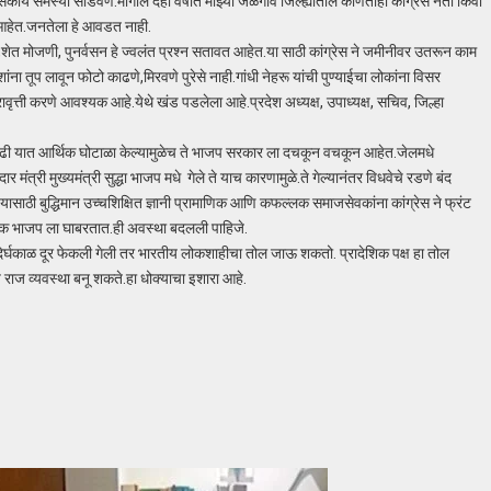
कीय समस्या सोडवणे.मागील दहा वर्षांत माझ्या जळगाव जिल्ह्यातील कोणतीही कांग्रेस नेता किंवा
 आहेत.जनतेला हे आवडत नाही.
,शेत मोजणी, पुनर्वसन हे ज्वलंत प्रश्न सतावत आहेत.या साठी कांग्रेस ने जमीनीवर उतरून काम
 तूप लावून फोटो काढणे,मिरवणे पुरेसे नाही.गांधी नेहरू यांची पुण्याईचा लोकांना विसर
रावृत्ती करणे आवश्यक आहे.येथे खंड पडलेला आहे.प्रदेश अध्यक्ष, उपाध्यक्ष, सचिव, जिल्हा
तपेढी यात आर्थिक घोटाळा केल्यामुळेच ते भाजप सरकार ला दचकून वचकून आहेत.जेलमधे
्री मुख्यमंत्री सुद्धा भाजप मधे गेले ते याच कारणामुळे.ते गेल्यानंतर विधवेचे रडणे बंद
यासाठी बुद्धिमान उच्चशिक्षित ज्ञानी प्रामाणिक आणि कफल्लक समाजसेवकांना कांग्रेस ने फ्रंट
ानिक भाजप ला घाबरतात.ही अवस्था बदलली पाहिजे.
 दिर्घकाळ दूर फेकली गेली तर भारतीय लोकशाहीचा तोल जाऊ शकतो. प्रादेशिक पक्ष हा तोल
ाज व्यवस्था बनू शकते.हा धोक्याचा इशारा आहे.