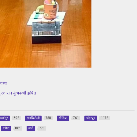
हाय्य
प्रशासन कुंभकर्णी झोपेत
डचांदुर
गडचिरोली
गोंदिया
चंद्रपूर
892
758
761
1172
वरोरा
वर्धा
801
773