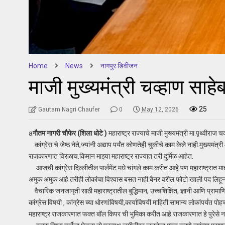
Home
News
नागपुर डिवीजन
माजी मुख्यमंत्री चव्हाण साहे
25
Gautam Nagri Chaufer
0
May 12, 2026
a
गौतम नागरी चौफेर (शिला धोटे )
महाराष्ट्र राज्याचे माजी मुख्यमंत्री मा.पृथ्वीर
कांग्रेस चे जेष्ठ नेते,ज्यांनी अद्याप पर्यंत कोणतेही चुकीचे काम केले नाही.मुख्यमं
राजकारणात विरळाच.किमान माझ्या महाराष्ट्र राज्यात तरी दुर्मिळ आहेत.
आजची कांग्रेस दिल्लीतील पार्लमेंट मधे चांगले काम करीत आहे.पण महाराष्ट्रात मात्
अमुक अमुक आहे.तरीही लोकांचा विश्वास बसत नाही.बैनर वरील फोटो खाली पद लिहूनह
वैचारिक जनजागृती साठी महाराष्ट्रातील बुद्धिमान, उच्चशिक्षित, ज्ञानी आणि प्र
कांग्रेस विषयी , कांग्रेस च्या धोरणांविषयी,कार्याविषयी माहिती सामान्य लोकांपर्यंत प
महाराष्ट्र राजकारणात फक्त बॉल किपर ची भुमिका करीत आहे.राजकारणात हे पुरेसे न