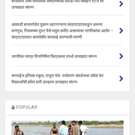
शासकीय उच्च माध्यमिक आश्रमशाळा देवाडा येथे संमोहन स्टेज शो
उत्साहात संपन्न.
आठवडी बाजारपेठेत दुकान थाटणाऱ्याना कंत्राटदाराकडून असभ्य
वागणूक, नियमाच्या दुपट पैसे वसुल करीत असल्याचा नागरिकांचा आरोप –
कंत्राटदारावर कायदेशीर कारवाई करण्याची मागणी
जागतिक व्याघ्र दिनानिमित्त चित्रकला स्पर्धा उत्साहात संपन्न.
सनराईज इंग्लिश स्कूल, राजुरा येथे -पर्यावरण संवर्धनाचा संदेश देत
विद्यार्थ्यांची हरित वारी उपक्रम उत्साहात संपन्न.
POPULAR