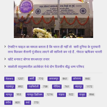
ऐप्सटिन फाइल का मामला बताता है कि भारत ही नहीं तो सारी दुनिया के दुराचारी
तत्व मिलकर शैतानी पूंजीवाद लादने की साजिशे कर रहे हैं…गोपाल ऋषिकर भारती
खोटे बनावट बोगस शपथपत्र तयार
साकोली तालुक्यातील आलेबेदर येथे दोन दिवसीय बौद्ध धम्म परिषद
News
आर्वी
आवाळपुर
कोरपना
1257
770
861
865
गडचांदुर
गडचिरोली
गोंदिया
चंद्रपूर
892
758
761
1172
नागपुर
नागपुर डिवीजन
भंडारा
राजुरा
953
1216
922
866
वरोरा
वर्धा
801
773