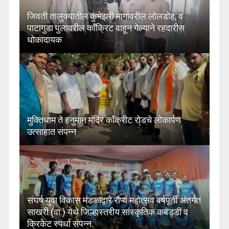
जिवती तालुक्यातील कुंभेझरी मार्गावरील लोलडोह, व
पाटागुडा पुलावरील काँक्रिट वाहून गेल्याने रहदारीस
धोकादायक
मुक्तिधाम ते हनुमान मंदिर काँक्रीट रोडचे लोकार्पण
उत्साहात संपन्न
संघर्ष युवा विकास मंडळाद्वारे रौप्य महोत्सव वर्षपूर्ती अंतर्गत
साखरी (वा.) येथे जिल्हास्तरीय सांस्कृतिक कबड्डी व
क्रिकेट स्पर्धा संपन्न.