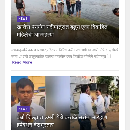
NEWS
खातेरा पैनगंगा नदीपात्रात बुडून एका विवाहित
महिलेची आत्महत्या
•आत्महत्यांचे कारण अस्पष्ट,परिसरात विविध चर्चेंना उधाणगौतम नगरी चौफेर //संघर्ष
भगत // झरी तालुक्यातील खातेरा गावातील एका विवाहित महिलेने नदीपात्रा [...]
Read More
NEWS
वर्धा जिल्ह्यात उमरी येथे कराळे सरांना मारहाण
हर्षवर्धन देसभ्रतार