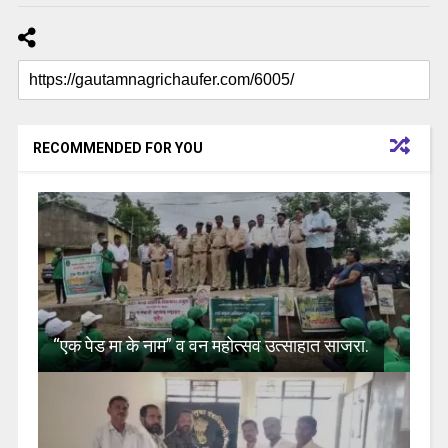
RECOMMENDED FOR YOU
“एक पेड मा के नाम” व वन महोत्सव उत्साहात साजरा.