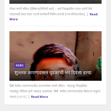
गौतम नगरी चौफेर (विशेष प्रतिनिधी वर्धा) :- वर्धा जिल्ह्यातील ग्राम उमरी येथे
राष्ट्रवादी शरद पवार गटाचे कार्यकर्ते नितीन कराळे हे स्व परिवारासोब [...]
Read
More
NEWS
शुल्लक कारणावरून युवकाची भर दिवसा हत्या
बिबी येथील रामनगरमधील घटनागौतम नगरी चौफेर - चंद्रपूर जिल्ह्यतिल
गडचांदूर पोलिस ठाणे जवळच असलेल्या बिबी येथील रामनगरमधील शिवराज पांडुरंग
जाधव (२१) य [...]
Read More