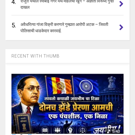
4.
राजुरा येथील रमाबाई नगर येथे महिलेचा खून – अज्ञाता विरूध्द गुन्हा
दाखल
5.
अवैधरित्या गांजा विक्री करणारे गुन्ह्यात आरोपी अटक – जिवती
पोलिसाची धाडकेदार कारवाई.
RECENT WITH THUMB