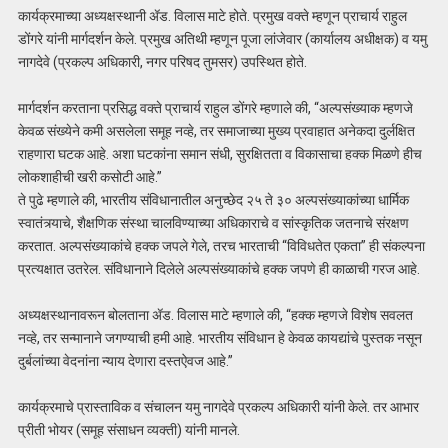
कार्यक्रमाच्या अध्यक्षस्थानी ॲड. विलास माटे होते. प्रमुख वक्ते म्हणून प्राचार्य राहुल
डोंगरे यांनी मार्गदर्शन केले. प्रमुख अतिथी म्हणून पूजा लांजेवार (कार्यालय अधीक्षक) व यमु
नागदेवे (प्रकल्प अधिकारी, नगर परिषद तुमसर) उपस्थित होते.
मार्गदर्शन करताना प्रसिद्ध वक्ते प्राचार्य राहुल डोंगरे म्हणाले की, “अल्पसंख्याक म्हणजे
केवळ संख्येने कमी असलेला समूह नव्हे, तर समाजाच्या मुख्य प्रवाहात अनेकदा दुर्लक्षित
राहणारा घटक आहे. अशा घटकांना समान संधी, सुरक्षितता व विकासाचा हक्क मिळणे हीच
लोकशाहीची खरी कसोटी आहे.”
ते पुढे म्हणाले की, भारतीय संविधानातील अनुच्छेद २५ ते ३० अल्पसंख्याकांच्या धार्मिक
स्वातंत्र्याचे, शैक्षणिक संस्था चालविण्याच्या अधिकाराचे व सांस्कृतिक जतनाचे संरक्षण
करतात. अल्पसंख्याकांचे हक्क जपले गेले, तरच भारताची “विविधतेत एकता” ही संकल्पना
प्रत्यक्षात उतरेल. संविधानाने दिलेले अल्पसंख्याकांचे हक्क जपणे ही काळाची गरज आहे.
अध्यक्षस्थानावरून बोलताना ॲड. विलास माटे म्हणाले की, “हक्क म्हणजे विशेष सवलत
नव्हे, तर सन्मानाने जगण्याची हमी आहे. भारतीय संविधान हे केवळ कायद्यांचे पुस्तक नसून
दुर्बलांच्या वेदनांना न्याय देणारा दस्तऐवज आहे.”
कार्यक्रमाचे प्रास्ताविक व संचालन यमु नागदेवे प्रकल्प अधिकारी यांनी केले. तर आभार
प्रीती भोयर (समूह संसाधन व्यक्ती) यांनी मानले.