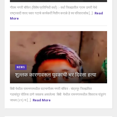
गौतम नगरी चौफेर (विशेष प्रतिनिधी वर्धा) :- वर्धा जिल्ह्यातील ग्राम उमरी येथे
राष्ट्रवादी शरद पवार गटाचे कार्यकर्ते नितीन कराळे हे स्व परिवारासोब [...]
Read
More
NEWS
शुल्लक कारणावरून युवकाची भर दिवसा हत्या
बिबी येथील रामनगरमधील घटनागौतम नगरी चौफेर - चंद्रपूर जिल्ह्यतिल
गडचांदूर पोलिस ठाणे जवळच असलेल्या बिबी येथील रामनगरमधील शिवराज पांडुरंग
जाधव (२१) य [...]
Read More