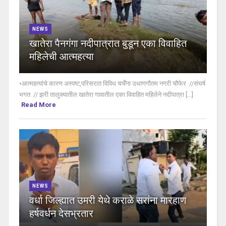
NEWS
खातेरा पैनगंगा नदीपात्रात बुडून एका विवाहित
महिलेची आत्महत्या
•आत्महत्यांचे कारण अस्पष्ट,परिसरात विविध चर्चेंना उधाणगौतम नगरी चौफेर //संघर्ष
भगत // झरी तालुक्यातील खातेरा गावातील एका विवाहित महिलेने नदीपात्रा [...]
Read More
NEWS
वर्धा जिल्ह्यात उमरी येथे कराळे सरांना मारहाण
हर्षवर्धन देसभ्रतार