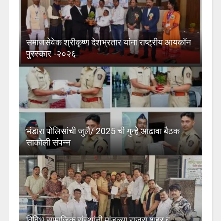
समाजसेवेक श्रीकृष्ण देशभ्रतार यांना राष्ट्रीय आयकॉन
पुरस्कार -२०२६
भंडारा पोलिसांची जुलै/ 2025 ची गुन्हे आढावा बैठक
साकोली संपन्न
विविध सामाजिक संस्थांनी मांडल्या राजुरा शहर व