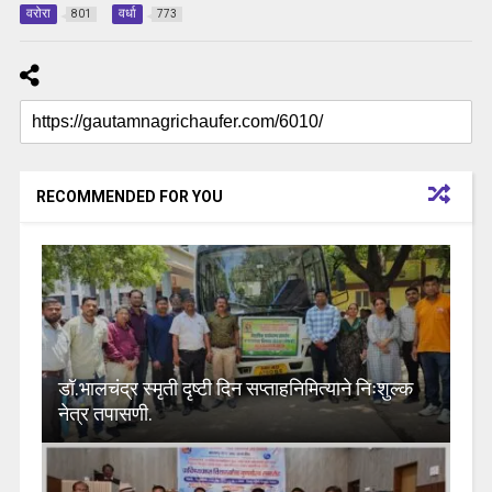
वरोरा
वर्धा
801
773
RECOMMENDED FOR YOU
डॉ.भालचंद्र स्मृती दृष्टी दिन सप्ताहनिमित्याने निःशुल्क
नेत्र तपासणी.