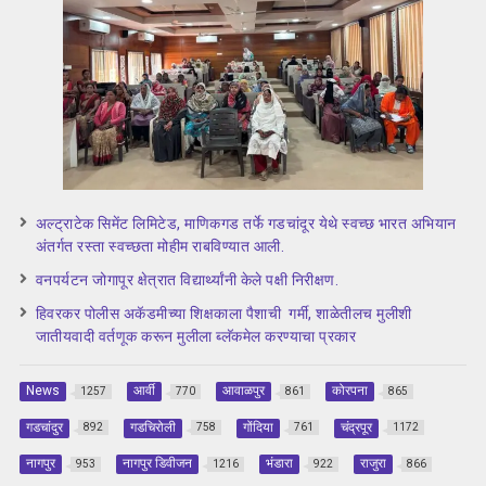
अल्ट्राटेक सिमेंट लिमिटेड, माणिकगड तर्फे गडचांदूर येथे स्वच्छ भारत अभियान
अंतर्गत रस्ता स्वच्छता मोहीम राबविण्यात आली.
वनपर्यटन जोगापूर क्षेत्रात विद्यार्थ्यांनी केले पक्षी निरीक्षण.
हिवरकर पोलीस अकॅडमीच्या शिक्षकाला पैशाची गर्मी, शाळेतीलच मुलीशी
जातीयवादी वर्तणूक करून मुलीला ब्लॅकमेल करण्याचा प्रकार
News
आर्वी
आवाळपुर
कोरपना
1257
770
861
865
गडचांदुर
गडचिरोली
गोंदिया
चंद्रपूर
892
758
761
1172
नागपुर
नागपुर डिवीजन
भंडारा
राजुरा
953
1216
922
866