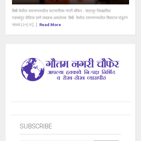
बिबी येथील रामनगरमधील घटनागौतम नगरी चौफेर - चंद्रपूर जिल्ह्यतिल
गडचांदूर पोलिस ठाणे जवळच असलेल्या बिबी येथील रामनगरमधील शिवराज पांडुरंग
जाधव (२१) य [...]
Read More
SUBSCRIBE