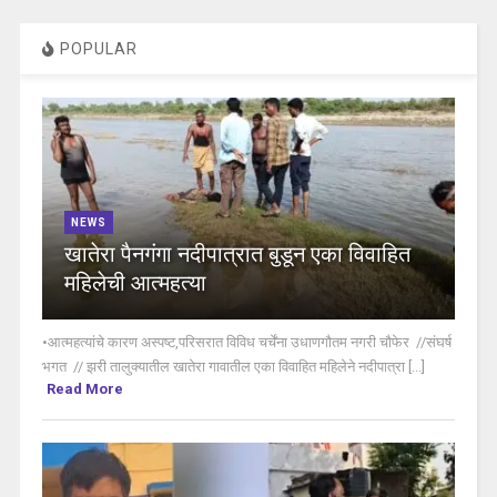
POPULAR
NEWS
खातेरा पैनगंगा नदीपात्रात बुडून एका विवाहित
महिलेची आत्महत्या
•आत्महत्यांचे कारण अस्पष्ट,परिसरात विविध चर्चेंना उधाणगौतम नगरी चौफेर //संघर्ष
भगत // झरी तालुक्यातील खातेरा गावातील एका विवाहित महिलेने नदीपात्रा [...]
Read More