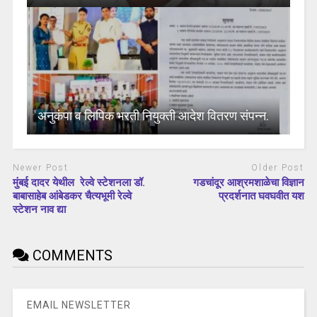
अनुकंपा व लिपिक भरती नियुक्ती आदेश वितरण संपन्न.
Newer Post
Older Post
मुंबई दादर येथील रेल्वे स्टेशनला डॉ.
गडचांदूर आश्रमशाळेचा विज्ञान
बाबासाहेब आंबेडकर चैत्यभूमी रेल्वे
प्रदर्शनात घवघवीत यश
स्टेशन नाव द्या
COMMENTS
EMAIL NEWSLETTER