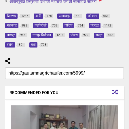
आवारपूरात छत्रपती शिवाजी महाराज जयंती उत्साहात साजरी
News
आर्वी
आवाळपुर
कोरपना
1257
770
861
865
गडचांदुर
गडचिरोली
गोंदिया
चंद्रपूर
892
758
761
1172
नागपुर
नागपुर डिवीजन
भंडारा
राजुरा
953
1216
922
866
वरोरा
वर्धा
801
773
RECOMMENDED FOR YOU