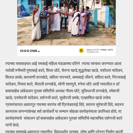
त्याच्या यशाबद्मल आई रमाबाई महिला मंडळाच्या वतिने त्याचा सत्कार करण्यात आला
यावेळी श्नीमती पुष्‍पाबाई बदरे, शिला धोटे, चेतना खाडे,शुद्धलेखा खाडे, यशोधरा चांदेकर,
शितल ठमके, कल्याणी वानखेडे, सविता नारनवरे, धम्माबाई जीवने, सविता बदरे, गिरजाबाई
चांदेकर, स्मिता बदरे, चैताली वानखेडे, सोनी सातपुते, श्नेया धोटे आदी गावातील व डॉ
बाबासाहेब आंबेडकर पुतळा समितीचे अध्यक्ष गौतम धोटे, मुलिधरजी वानखेडे, रमेशजी
खाडे, प्रमोदजी चांदेकर, दर्शनजी बदरे, सुधीरजी ठमके, प्रज्ञाशिल खाडे तसेच
ग्रामपंचायत आवारपूर गावच्या सरपंच सौ प्रियंकाताई दिवे, सदस्य सुरेशजी दिवे, सदस्य
कल्पतरू कनन्नाकेसह सर्व कार्यकर्ते या सन्मान सोहळा कार्यक्रंमाला उपस्थित होते, या
कार्यक्रंमाचे संचालन डॉ बाबासाहेब आंबेडकर पुतळा समितीचे महासचिव दर्शनजी बदरे
यांनी केले,
त्याच्या यशामुळे आवारपूर गावातील विद्यार्थ्यांत उत्साह, जोश आणि प्रेरणा निर्माण झाली