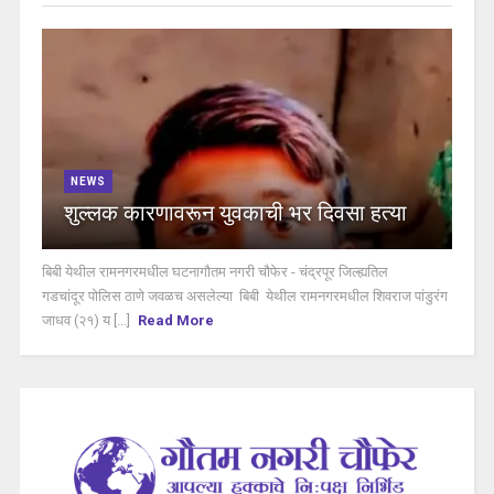
NEWS
शुल्लक कारणावरून युवकाची भर दिवसा हत्या
बिबी येथील रामनगरमधील घटनागौतम नगरी चौफेर - चंद्रपूर जिल्ह्यतिल
गडचांदूर पोलिस ठाणे जवळच असलेल्या बिबी येथील रामनगरमधील शिवराज पांडुरंग
जाधव (२१) य [...]
Read More