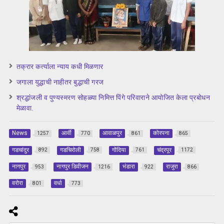
तक्रार कर्त्याला न्याय कधी मिळणार
जगाला युद्धाची नाहीतर बुद्धाची गरज
श्रद्धांजली व पुण्यस्मरण सोहळ्या निमित्त पिंगे परिवाराने आयोजित केला प्रबोधन
मेळावा.
News
आर्वी
आवाळपुर
कोरपना
1257
770
861
865
गडचांदुर
गडचिरोली
गोंदिया
चंद्रपूर
892
758
761
1172
नागपुर
नागपुर डिवीजन
भंडारा
राजुरा
953
1216
922
866
वरोरा
वर्धा
801
773