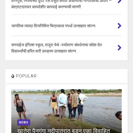
वागणूक, नियमाच्या दुपट पैसे वसुल करीत असल्याचा नागरिकांचा आरोप –
कंत्राटदारावर कायदेशीर कारवाई करण्याची मागणी
जागतिक व्याघ्र दिनानिमित्त चित्रकला स्पर्धा उत्साहात संपन्न.
सनराईज इंग्लिश स्कूल, राजुरा येथे -पर्यावरण संवर्धनाचा संदेश देत
विद्यार्थ्यांची हरित वारी उपक्रम उत्साहात संपन्न.
POPULAR
NEWS
खातेरा पैनगंगा नदीपात्रात बुडून एका विवाहित