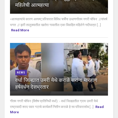
महिलेची आत्महत्या
•आत्महत्यांचे कारण अस्पष्ट,परिसरात विविध चर्चेंना उधाणगौतम नगरी चौफेर //संघर्ष
भगत // झरी तालुक्यातील खातेरा गावातील एका विवाहित महिलेने नदीपात्रा [...]
Read More
NEWS
वर्धा जिल्ह्यात उमरी येथे कराळे सरांना मारहाण
हर्षवर्धन देसभ्रतार
गौतम नगरी चौफेर (विशेष प्रतिनिधी वर्धा) :- वर्धा जिल्ह्यातील ग्राम उमरी येथे
राष्ट्रवादी शरद पवार गटाचे कार्यकर्ते नितीन कराळे हे स्व परिवारासोब [...]
Read
More