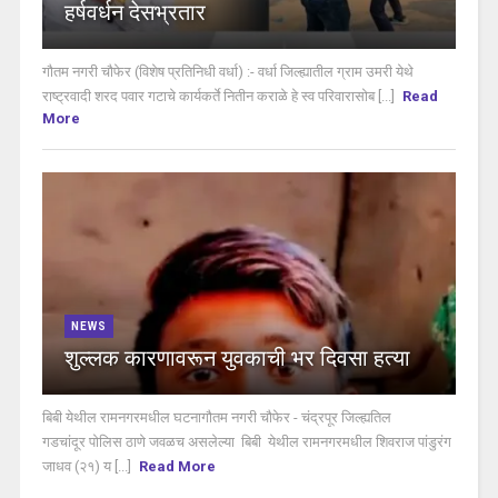
हर्षवर्धन देसभ्रतार
गौतम नगरी चौफेर (विशेष प्रतिनिधी वर्धा) :- वर्धा जिल्ह्यातील ग्राम उमरी येथे
राष्ट्रवादी शरद पवार गटाचे कार्यकर्ते नितीन कराळे हे स्व परिवारासोब [...]
Read
More
NEWS
शुल्लक कारणावरून युवकाची भर दिवसा हत्या
बिबी येथील रामनगरमधील घटनागौतम नगरी चौफेर - चंद्रपूर जिल्ह्यतिल
गडचांदूर पोलिस ठाणे जवळच असलेल्या बिबी येथील रामनगरमधील शिवराज पांडुरंग
जाधव (२१) य [...]
Read More