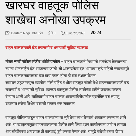
खारघर वाहतूक पोलिस
शाखेचा अनोखा उपक्रम
74
Gautam Nagri Chaufer
0
June 22, 2025
वाहन चालकांसाठी दंड तपासणी व भरण्याची सुविधा उपलब्ध
गौतम नगरी चौफेर संजीव भांबोरे पनवेल –
वाहन चालकाने नियमाचे उल्लंघन केल्यानंतर
त्यांना ऑनलाईन दंड आकारला जातो. तो आकारलेला दंड भरायचा कुठे माहिती नसल्यामुळे
वाहन चालक चालकांचा वेळ वाया जात होता ही बाब लक्षात घेऊन
खारघर उड्डाणपुला खालील मंकी पॉईंट येथील वाहतूक चौकी येथे वाहनचालकांसाठी दंड
तपासणी व भरण्याची सुविधा खारघर वाहतूक पोलीस शाखेच्या वतीने उपलब्ध करून
देण्यात आली आहे. याठिकाणी वाहन चालक आपल्याविरोधातील प्रलंबित दंड तपासू
शकतात तसेच तिथेच दंडाची रक्कम भरू शकतात.
वाहतूक पोलिसांकडून वाहन चालकांना या सुविधेचा लाभ घेण्याचे आवाहन करण्यात आले
आहे. या उपक्रमामुळे वाहनचालकांना पोलीस ठाणे किंवा इतर कार्यालयात जावे न लागता
थेट चौकीवरच आवश्यक ती कारवाई पूर्ण करता येणार आहे. यामुळे वेळेची बचत होणार