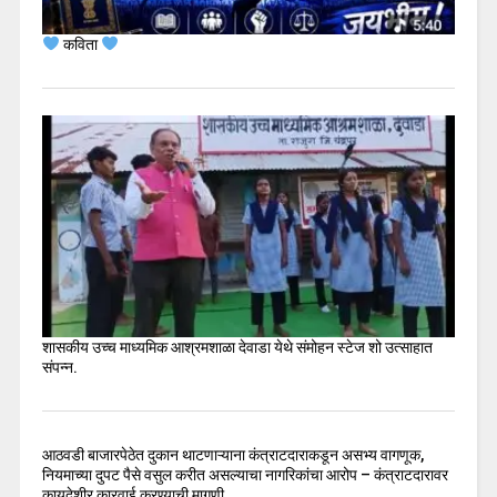
कविता
शासकीय उच्च माध्यमिक आश्रमशाळा देवाडा येथे संमोहन स्टेज शो उत्साहात
संपन्न.
आठवडी बाजारपेठेत दुकान थाटणाऱ्याना कंत्राटदाराकडून असभ्य वागणूक,
नियमाच्या दुपट पैसे वसुल करीत असल्याचा नागरिकांचा आरोप – कंत्राटदारावर
कायदेशीर कारवाई करण्याची मागणी