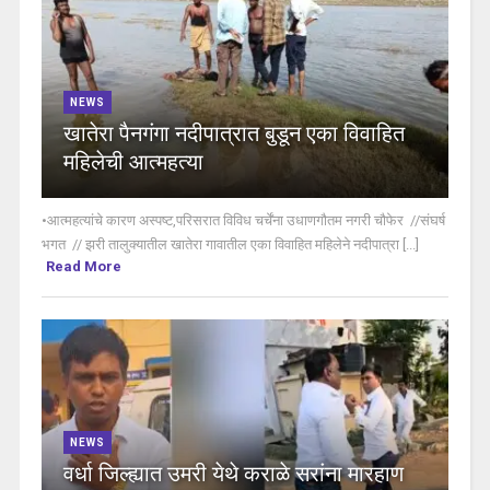
NEWS
खातेरा पैनगंगा नदीपात्रात बुडून एका विवाहित
महिलेची आत्महत्या
•आत्महत्यांचे कारण अस्पष्ट,परिसरात विविध चर्चेंना उधाणगौतम नगरी चौफेर //संघर्ष
भगत // झरी तालुक्यातील खातेरा गावातील एका विवाहित महिलेने नदीपात्रा [...]
Read More
NEWS
वर्धा जिल्ह्यात उमरी येथे कराळे सरांना मारहाण