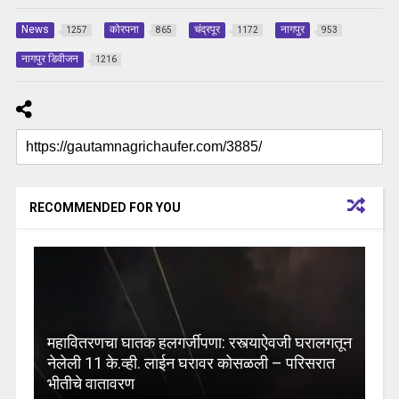
News
कोरपना
चंद्रपूर
नागपुर
1257
865
1172
953
नागपुर डिवीजन
1216
RECOMMENDED FOR YOU
महावितरणचा घातक हलगर्जीपणा: रस्त्याऐवजी घरालगतून
नेलेली 11 के.व्ही. लाईन घरावर कोसळली – परिसरात
भीतीचे वातावरण