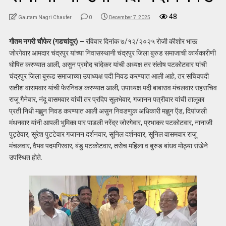
48
Gautam Nagri Chaufer
0
December 7, 2025
गौतम नगरी चौफेर (गडचांदूर) –
रविवार दिनांक ७/१२/२०२५ रोजी कीशोर भाऊ
जोरगेवार आमदार चंद्रपुर यांच्या निवासस्थानी चंद्रपुर जिला बुरुड समाजाची कार्यकारीणी
घोषित करण्यात आली, असुन प्रमोद चांदेकर यांची अध्यक्ष तर संतोष पटकोटवार यांची
चंद्रपुर जिला बूरूड समाजाच्या उपाध्यक्ष पदी निवड करण्यात आली आहे, तर सचिवपदी
सतीश वासमवार यांची फेरनिवड करण्यात आली, उपाध्यक्ष पदी बाबाराव मंचलवार सहसचिव
राजू गैनेवार, नंदू वासमवार यांची तर प्रदिप सूलभेवार, गजानन पत्रीवार यांची तालूका
प्रती निधी मह्णुन निवड करण्यात आली असुन निवडणुक अधिकारी मह्णुन ऍड, दिपांजली
मंथनवार यांनी आपली भुमिका पार पाडली नरेंद्र जोरगेवार, प्रभाकर पटकोटवार, नानाजी
पुट्ठेवार, सूरेश पुटटेवार गजानन दर्शनवार, सूनिल दर्शनवार, सूनिल वासमवार राजू
मंचलवार, वैभव पदमगिरवार, बंडु पटकोटवार, तसेच महिला व बुरुड बांधव मोठ्या संखेने
उपस्थित होते.