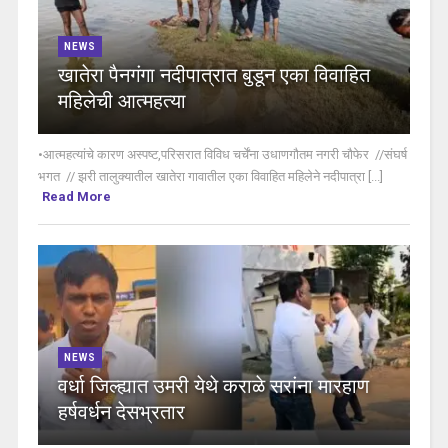
NEWS
खातेरा पैनगंगा नदीपात्रात बुडून एका विवाहित
महिलेची आत्महत्या
•आत्महत्यांचे कारण अस्पष्ट,परिसरात विविध चर्चेंना उधाणगौतम नगरी चौफेर //संघर्ष
भगत // झरी तालुक्यातील खातेरा गावातील एका विवाहित महिलेने नदीपात्रा [...]
Read More
NEWS
वर्धा जिल्ह्यात उमरी येथे कराळे सरांना मारहाण
हर्षवर्धन देसभ्रतार