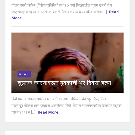
गौतम नगरी चौफेर (विशेष प्रतिनिधी वर्धा) :- वर्धा जिल्ह्यातील ग्राम उमरी येथे
राष्ट्रवादी शरद पवार गटाचे कार्यकर्ते नितीन कराळे हे स्व परिवारासोब [...]
Read
More
NEWS
शुल्लक कारणावरून युवकाची भर दिवसा हत्या
बिबी येथील रामनगरमधील घटनागौतम नगरी चौफेर - चंद्रपूर जिल्ह्यतिल
गडचांदूर पोलिस ठाणे जवळच असलेल्या बिबी येथील रामनगरमधील शिवराज पांडुरंग
जाधव (२१) य [...]
Read More