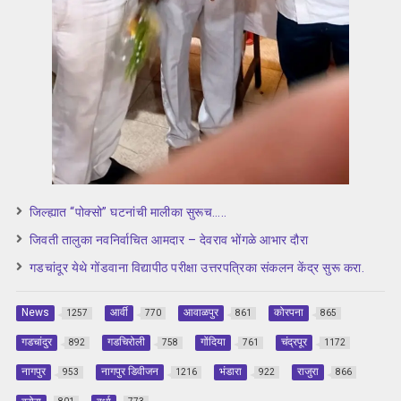
जिल्ह्यात “पोक्सो” घटनांची मालीका सुरूच…..
जिवती तालुका नवनिर्वाचित आमदार – देवराव भोंगळे आभार दौरा
गडचांदूर येथे गोंडवाना विद्यापीठ परीक्षा उत्तरपत्रिका संकलन केंद्र सुरू करा.
News
आर्वी
आवाळपुर
कोरपना
1257
770
861
865
गडचांदुर
गडचिरोली
गोंदिया
चंद्रपूर
892
758
761
1172
नागपुर
नागपुर डिवीजन
भंडारा
राजुरा
953
1216
922
866