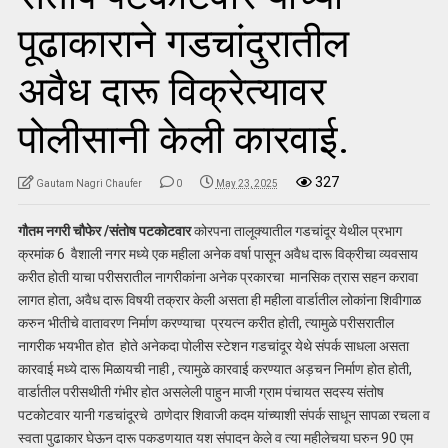
पूढाकाराने गडचांदुरातील
अवैध दारू विक्रेत्यावर
पोलीसानी केली कारवाई.
327
Gautam Nagri Chaufer
0
May 23, 2025
गौतम नगरी चौफेर /संतोष पटकोटवार
कोरपना तालूक्यातील गडचांदूर येथील प्रभाग
क्रमांक 6 वैशाली नगर मध्ये एक महीला अनेक वर्षा पासून अवैध दारू विक्रीचा व्यवसाय
करीत होती याचा परीसरातील नागरीकांना अनेक प्रकारचा मानसिक त्रास सहन करावा
लागत होता, अवैध दारू विषयी तक्रार केली असता ही महीला वार्डातील लोकांना शिवीगाळ
करुन भीतीचे वातावरण निर्माण करण्याचा प्रयत्न करीत होती, त्यामुळे परीसरातील
नागरीक भयभीत होत होते अनेकदा पोलीस स्टेशन गडचांदूर येथे संपर्क साधला असता
कारवाई मध्ये दारू मिळायची नाही , त्यामुळे कारवाई करण्यात अड़चन निर्माण होत होती,
वार्डातील परीसथीती गंभीर होत असलेली पाहुन माजी ग्राम पंचायत सदस्य संतोष
पटकोटवार यानी गडचांदूरचे ठाणेदार शिवाजी कदम यांच्याशी संपर्क साधून सापळा रचला व
स्वता पुढाकार घेऊन दारू पकडणयात यश संपादन केले व त्या महीलेचया घरुन 90 एम