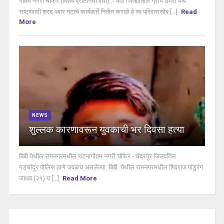
गौतम नगरी चौफेर (विशेष प्रतिनिधी वर्धा) :- वर्धा जिल्ह्यातील ग्राम उमरी येथे
राष्ट्रवादी शरद पवार गटाचे कार्यकर्ते नितीन कराळे हे स्व परिवारासोब [...]
Read
More
NEWS
शुल्लक कारणावरून युवकाची भर दिवसा हत्या
बिबी येथील रामनगरमधील घटनागौतम नगरी चौफेर - चंद्रपूर जिल्ह्यतिल
गडचांदूर पोलिस ठाणे जवळच असलेल्या बिबी येथील रामनगरमधील शिवराज पांडुरंग
जाधव (२१) य [...]
Read More