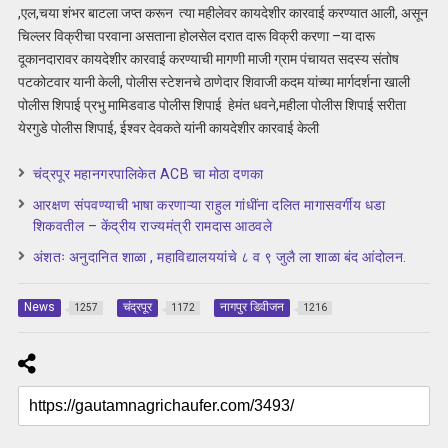
,एल,चया शंभर बाटला जप्त करून त्या महीलेवर कायदेशीर कारवाई करण्यात आली, असून
चिल्लर विक्रीचा परवाना असताना होलसेल दरात दारू विक्री करणा –या दारू
दूकानदारावर कायदेशीर कारवाई करण्याची मागणी माजी ग्राम पंचायत सदस्य संतोष
पटकोटवार यानी केली, पोलीस स्टेशनचे ठाणेदार शिवाजी कदम यांच्या मार्गदर्शना खाली
पोलीस शिपाई प्रभु मामिडवाड पोलीस शिपाई हेमंत धवने,महीला पोलीस शिपाई सरीता
येरगुडे पोलीस शिपाई, ईश्वर देवकते यांनी कायदेशीर कारवाई केली
चंद्रपूर महानगरपालिकेत ACB चा मोठा दणका
आरक्षण संपवण्याची भाषा करणाऱ्या राहुल गांधींना दलित मागासवर्गीय धडा
शिकवतील – केंद्रीय राज्यमंत्री रामदास आठवले
अंशतः अनुदानित शाळा , महाविद्यालययांचे ८ व ९ जुलै ला शाळा बंद आंदोलन.
News
चंद्रपूर
नागपुर डिवीजन
1257
1172
1216