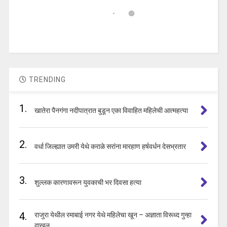
TRENDING
1.
खातेरा पैनगंगा नदीपात्रात बुडून एका विवाहित महिलेची आत्महत्या
2.
वर्धा जिल्ह्यात उमरी येथे कराळे सरांना मारहाण हर्षवर्धन देसभ्रतार
3.
शुल्लक कारणावरून युवकाची भर दिवसा हत्या
4.
राजुरा येथील रमाबाई नगर येथे महिलेचा खून – अज्ञाता विरूध्द गुन्हा
दाखल