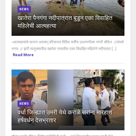
NEWS
खातेरा पैनगंगा नदीपात्रात बुडून एका विवाहित
महिलेची आत्महत्या
•आत्महत्यांचे कारण अस्पष्ट,परिसरात विविध चर्चेंना उधाणगौतम नगरी चौफेर //संघर्ष
भगत // झरी तालुक्यातील खातेरा गावातील एका विवाहित महिलेने नदीपात्रा [...]
Read More
NEWS
वर्धा जिल्ह्यात उमरी येथे कराळे सरांना मारहाण
हर्षवर्धन देसभ्रतार