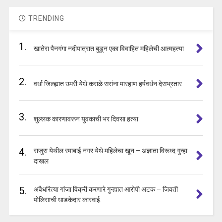
TRENDING
1.
खातेरा पैनगंगा नदीपात्रात बुडून एका विवाहित महिलेची आत्महत्या
2.
वर्धा जिल्ह्यात उमरी येथे कराळे सरांना मारहाण हर्षवर्धन देसभ्रतार
3.
शुल्लक कारणावरून युवकाची भर दिवसा हत्या
4.
राजुरा येथील रमाबाई नगर येथे महिलेचा खून – अज्ञाता विरूध्द गुन्हा
दाखल
5.
अवैधरित्या गांजा विक्री करणारे गुन्ह्यात आरोपी अटक – जिवती
पोलिसाची धाडकेदार कारवाई.