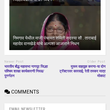
निमगाव येथील माजी पंचायत समिती सदस्या सौ . ताराबाई
महादेव वानखेडे यांचे अल्पशा आजाराने निधन
Newer Post
Older Post
भारतीय बौद्ध महासभा नागपूर जिल्हा
मुरूम वाहतूक करणा-या दोन
पश्चिम शाखा कार्यकारणी निवड/
ट्रॅक्टरवर कारवाई; रेती तस्कर मात्र
पुनर्गठन
मोकाट
COMMENTS
EMAIL NEWSLETTER