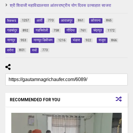
श्री शिवाजी महाविद्यालयात आंतरराष्ट्रीय योग दिवस उत्साहात साजरा
News
आर्वी
आवाळपुर
कोरपना
1257
770
861
865
गडचांदुर
गडचिरोली
गोंदिया
चंद्रपूर
892
758
761
1172
नागपुर
नागपुर डिवीजन
भंडारा
राजुरा
953
1216
922
866
वरोरा
वर्धा
801
773
RECOMMENDED FOR YOU