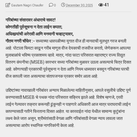
41
Gautam Nagri Chaufer
0
December 30, 2025
गरिबांच्या संसारावर अंधाराचे सावट!
कोणतीही पूर्वसूचना न देता लाईन कपात;
अधिकार्‍यांची अरेरावी आणि मनमानी चव्हाट्यावर,
गौतम नगरी चौफेर :-
सध्याच्या धावपळीच्या युगात वीज ही मानवाची मूलभूत गरज बनली
आहे. पोटाला चिमटा काढून गरीब माणूस वीज देयकाची तजवीज करतो, जेणेकरून आपल्या
मुलाबाळांचे भविष्य प्रकाशमय व्हावे. मात्र, नांदा फाटा परिसरात महाराष्ट्र राज्य विद्युत
वितरण कंपनीचा (MSEB) कारभार सध्या गरिबांच्या मुळावर उठला असल्याचे चित्र दिसत
आहे. कोणत्याही प्रकारची पूर्वसूचना न देता आणि नियम धाब्यावर बसवून गरिबांच्या घरची
वीज कापली जात असल्याचा संतापजनक प्रकार समोर आला आहे.
उद्दिष्टांच्या नावाखाली गरिबांवर अन्याय मिळालेल्या माहितीनुसार, आपले वसुलीचे उद्दिष्ट पूर्ण
करण्यासाठी MSEB चे पथक नांदा परिसरात सक्रिय झाले आहे. विशेष म्हणजे, एरवी
लाईन गेल्यावर तक्रार करूनही ढुंकूनही न पाहणारे अधिकारी आज मात्र घराघराची लाईन
कापण्यासाठी गतीने फिरताना दिसत आहेत. या कारवाईत नांदा येथील सामान्य कुटुंबांना
लक्ष्य केले जात असून, श्रीमंतांसाठी वेगळा आणि गरिबांसाठी वेगळा न्याय लावला जात
असल्याचा आरोप स्थानिक नागरिकांनी केला आहे.