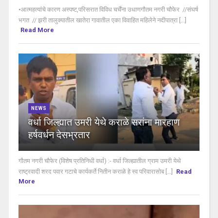
•आत्महत्यांचे कारण अस्पष्ट,परिसरात विविध चर्चेंना उधाणगौतम नगरी चौफेर //संघर्ष
भगत // झरी तालुक्यातील खातेरा गावातील एका विवाहित महिलेने नदीपात्रा [...]
Read More
NEWS
वर्धा जिल्ह्यात उमरी येथे कराळे सरांना मारहाण
हर्षवर्धन देसभ्रतार
गौतम नगरी चौफेर (विशेष प्रतिनिधी वर्धा) :- वर्धा जिल्ह्यातील ग्राम उमरी येथे
राष्ट्रवादी शरद पवार गटाचे कार्यकर्ते नितीन कराळे हे स्व परिवारासोब [...]
Read
More