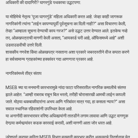
अधिकारी की दादागिरी? घागरगुंडे पथकाचा उद्धटपणा.
या मोहिमेचे नेतृत्व ‘पूजा घागरगुंडे’ महिला अधिकारी करत आहे. जेव्हा काही जागरूक
नागरिकांनी त्यांना “लाईन कापण्यापूर्वी पूर्वसूचना का दिली नाही?” असा विचारणा केली,
तेव्हा “आम्हाला सूचना देण्याची काय गरज?” असे उद्धट उत्तर देण्यात आले. इतकेच नव्हे
तर, ओळखपत्राची मागणी केली असता, “आयकार्ड घरी आहे, ऑफिसमध्ये आहे” अशी
उडवाउडवीची उत्तरे दिली.
शासकीय गणवेश किंवा ओळखपत्र नसताना अशा प्रकारे जबरदस्तीने वीज कपात करणे
हा सर्वसामान्य ग्राहकांच्या हक्कांवर गदा आणणारा प्रकार आहे.
नागरिकांमध्ये तीव्र संताप
MSEB च्या या मनमानी कारभारामुळे नांदा फाटा परिसरातील नागरिक कमालीचे संतप्त
झाले आहेत. “आम्ही राबराब राबून बिल भरतो, तरीही चोरासारखी आमची लाईन कापली
जाते. मोठ्या थकबाकीदारांना अभय आणि गरिबांवर मात्र गदा, हा कसला न्याय?” असा
सवाल स्थानिक रहिवाशांनी उपस्थित केला आहे.
या अनागोंदी कारभारावर वरिष्ठ अधिकार्‍यांनी तातडीने लगाम लावावा आणि उद्धट वागणूक
देणार्‍या कर्मचार्‍यांवर कडक कारवाई करावी, अशी मागणी आता जोर धरत आहे.
उद्देशपूर्ण करण्या करिता MSEB विभाग मनमानी कारभार करीत असल्याचे निदर्शनास येत