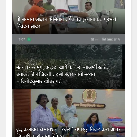
गो सन्मान आह्वान अभियानांतर्गत पंतप्रधानांकडे प्रभावी
निवेदन सादर.
मेहनत करे मुर्गा, अंड्डा खाये फकिर ज्याअर्थी खोटे,
बनावट बिले जिवती तहसीलदार यांनी मय्यत
– विनोदकुमार खोब्रागडे
वृद्ध कलावंतांचे मानधन प्रकरणे तपासून निवड करा अप्पर
जिल्हाधिकारी यांना निवेदन