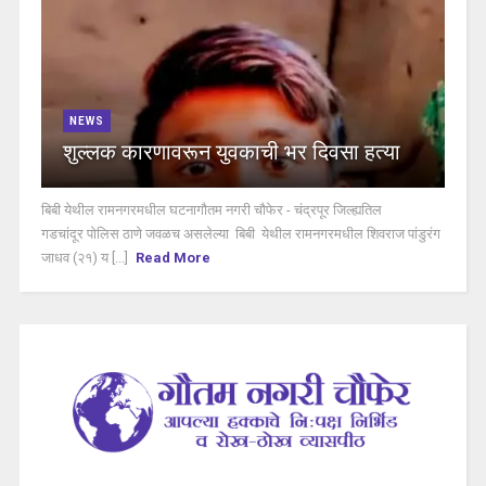
NEWS
शुल्लक कारणावरून युवकाची भर दिवसा हत्या
बिबी येथील रामनगरमधील घटनागौतम नगरी चौफेर - चंद्रपूर जिल्ह्यतिल
गडचांदूर पोलिस ठाणे जवळच असलेल्या बिबी येथील रामनगरमधील शिवराज पांडुरंग
जाधव (२१) य [...]
Read More