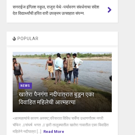
सनराईज इंग्लिश स्कूल, राजुरा येथे -पर्यावरण संवर्धनाचा संदेश
देत विद्यार्थ्यांची हरित वारी उपक्रम उत्साहात संपन्न.
POPULAR
NEWS
खातेरा पैनगंगा नदीपात्रात बुडून एका
विवाहित महिलेची आत्महत्या
•आत्महत्यांचे कारण अस्पष्ट,परिसरात विविध चर्चेंना उधाणगौतम नगरी
चौफेर //संघर्ष भगत // झरी तालुक्यातील खातेरा गावातील एका विवाहित
महिलेने नदीपात्रा [...]
Read More