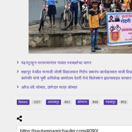
पंढरपूरहून परतल्यानंतर गावात स्वच्छतेचा जागर
शहापूर येथील नानाजी जोशी विद्यालयात निरोप समारंभ कार्यक्रमात माजी विद्यार
कारेमोरे यांचे भुमी अभिलेख कार्यालय देवरी येथे सिलेक्शन झाल्याबद्दल सत्कार
अवैध धंदे जोमात, ठाणेदार मात्र कोमात
News
आवाळपुर
कोरपना
गडचांदुर
1257
861
865
892