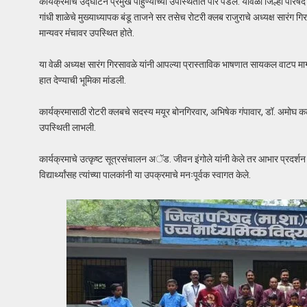
कार्यक्रमाचे उद्घाटन प्रमुख पाहुण्यांच्या उपस्थितीत पार पडले. यावेळी जिल्हा परिषद ह
गांधी शाळेचे मुख्याध्यापक बंडू ताजने सर तसेच रोटरी क्लब राजुराचे अध्यक्ष सार
मान्यवर मंचावर उपस्थित होते.
या वेळी अध्यक्ष सारंग गिरसावळे यांनी आपल्या प्रास्ताविक भाषणात सायकल वाटप मागी
हात देण्याची भूमिका मांडली.
कार्यक्रमासाठी रोटरी क्लबचे सदस्य मयूर बोनगिरवार, अभिषेक गंपावार, डॉ. अमोघ कल
उपस्थिती लाभली.
कार्यक्रमाचे उत्कृष्ट सूत्रसंचालन अॅड. जीवन इंगोले यांनी केले तर आभार प्रदर्शन 
विद्यार्थ्यांसह त्यांच्या पालकांनी या उपक्रमाचे मनःपूर्वक स्वागत केले.