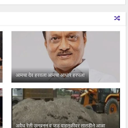
आमचा देव हरवला आमचा आधार हरपला
अवैध रेती उत्खनन व जड वाहतुकीवर तातडीने आळा