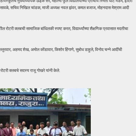
ायस्कूलचे मुख्याध्यापक ऊईके सर, महात्मा फुले विद्यालयाच्या प्राचार्य स्मिता धोटे मॅडम, इंदिरा
ंग गिरसावळे, सचिव निखिल चांडक, माजी अध्यक्ष नवल झंवर, कमल बजाज, मोहनदास मेश्राम आदी
ल रोटरी क्लबची सामाजिक बांधिलकी स्पष्ट करत, विद्यार्थ्यांच्या शैक्षणिक प्रवासात मदतीचा
्लुरवार, अहमद शेख, अमोल कोंडावार, किशोर हिंगाणे, सुबोध डाहुले, विनोद चन्ने आदींची
रोटरी क्लबचे सदस्य राजू गोखरे यांनी केले.