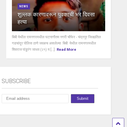
NEWS
शुल्लक कारणावरून युवकाची भर दिवसा
हत्या
बिबी येथील रामनगरमधील घटनागौतम नगरी चौफेर - चंद्रपूर जिल्ह्यतिल
गडचांदूर पोलिस ठाणे जवळच असलेल्या बिबी येथील रामनगरमधील
शिवराज पांडुरंग जाधव (२१) य [...]
Read More
SUBSCRIBE