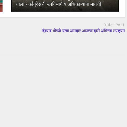
घाला:- काँग्रेसची उपविभागीय अधिकाऱ्यांना मागणी
Older Post
देवराव भोंगळे यांचा आमदार आपल्या दारी अभिनव उपक्रम