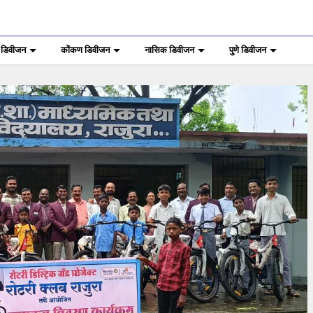
 डिवीजन
कोंकण डिवीजन
नासिक डिवीजन
पुणे डिवीजन