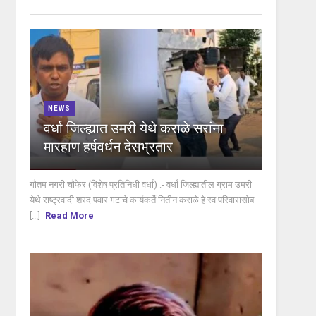
NEWS
वर्धा जिल्ह्यात उमरी येथे कराळे सरांना
मारहाण हर्षवर्धन देसभ्रतार
गौतम नगरी चौफेर (विशेष प्रतिनिधी वर्धा) :- वर्धा जिल्ह्यातील ग्राम उमरी
येथे राष्ट्रवादी शरद पवार गटाचे कार्यकर्ते नितीन कराळे हे स्व परिवारासोब
[...]
Read More