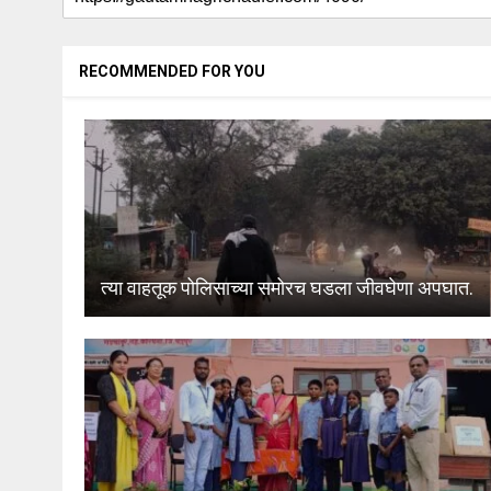
RECOMMENDED FOR YOU
त्या वाहतूक पोलिसाच्या समोरच घडला जीवघेणा अपघात.