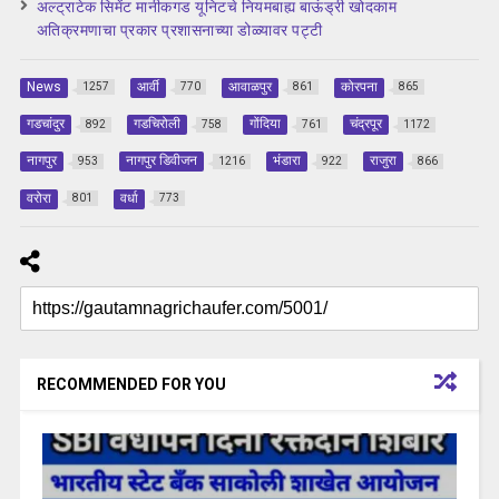
अल्ट्राटेक सिमेंट मानीकगड यूनिटचे नियमबाह्य बाऊंड्री खोदकाम
अतिक्रमणाचा प्रकार प्रशासनाच्या डोळ्यावर पट्टी
News
आर्वी
आवाळपुर
कोरपना
1257
770
861
865
गडचांदुर
गडचिरोली
गोंदिया
चंद्रपूर
892
758
761
1172
नागपुर
नागपुर डिवीजन
भंडारा
राजुरा
953
1216
922
866
वरोरा
वर्धा
801
773
RECOMMENDED FOR YOU