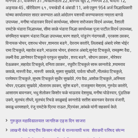
मानेगाव 31, वाकेश्वर 31 ,चिखलपहेला 22 ,बोरगाव खुर्द 2, निमगाव 23, चांदोरी 12,
अड्याळ 45 , खैरेदिवाण ६१ , पचखेडी 4 अंबाडी 11, असे एकूण 954 अर्ज जिल्हाधिकारी
यांच्या कार्यालयात सादर करण्यात आले.आंदोलन यशस्वी करण्याकरता नम्रता बागडे
उपाध्यक्ष , मनीषा भांडारकर विदर्भ कार्याध्यक्ष, सोमना सरोजकर विदर्भ अध्यक्ष, वैशाली
रामटेके भंडारा जिल्हाध्यक्ष, सीमा काळे भंडारा जिल्हा कार्याध्यक्ष पूजा पाटील विदर्भ उपाध्यक्ष,
संगमित्रा चव्हाण भंडारा जिल्हा उपाध्यक्ष,चरण शहारे, पांडुरंग नंदागवळी , प्रकाश ठवकर,
विनायक भोयर, दशरथ भोयर ,शामराव बडगे , देवराम कातोरे, लिलाबाई अंबादे रमेश भोईर
रामा टिचकुले, महादेव बडगे ,भाऊराव भोयर, हंसराज अंबादे,सुनंदा टिचकुले, रामकृष्ण वैद्य ,
लक्ष्मी वैद्य ,ज्ञानेश्वर टिचकुले प्रफुल सुखदेव , शरद बडगे , सोपान ठवकर , मोरेश्वर
देऊळकर ,सहादेव टिचकुले, वनिता ठवकर , रघुवीर टिचकुले सारू कानतोडे ,श्यामराव
कावळे, मारुती वैद्य , मारुती कावळे, मुक्ता सुखदेवे, पार्वता चौधरी ,नीलकंठ टिचकुले,
परमेश्वर टिचकुले ,सुभाष टिचकुले सुधीर सुखदेवे ,गंगा वैद्य ,अशोक टिचकुले ,अस्मिता
भोयर ,प्रल्हाद सुखदेवे ,भोलाराम ठवकर, सुरेश बडगे , राजकुमार मेश्राम, गुरुदेव कातोरे,
आसाराम बावनकर, भधु शेलोकर किशोर फळे भाऊराव देशमुख, मनीषा घोडेस्वार, पुंडलिक
उकरे, मूलचंद तीघरे, मूलचंद रिचडे काळुबाई कानतोडे सतीश बावनकर देवराव वंजारी,
कवळू धरमशहारे, रंजू रामटेके प्रिया राऊत ,प्रियंका ,कांबळे यांनी सहकार्य केले.
गुरुकुल महाविद्यालयात जागतिक एड्स दिन साजरा
लाखनी येथे राष्ट्रीय किसान मोर्चा चे राज्यव्यापी भव्य शेतकरी परिषद संपन्न