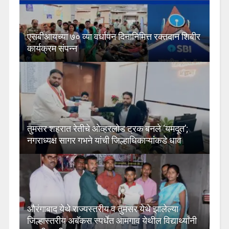
एसबीआयच्या ७० व्या वर्धापन दिनानिमित्त रक्तदान शिबीर
कार्यक्रम संपन्न
तुमसर शहरात रेतीचे ओव्हरलोड ट्रक बनले ‘यमदूत’;
नगराध्यक्ष सागर गभने यांची जिल्हाधिकाऱ्यांकडे धाव
औरंगाबाद येथे राज्यस्तरीय व तुमसर येथे झालेल्या
जिल्हास्तरीय अबॅकस स्पर्धेत आमगाव येथील विद्यार्थ्यांनी