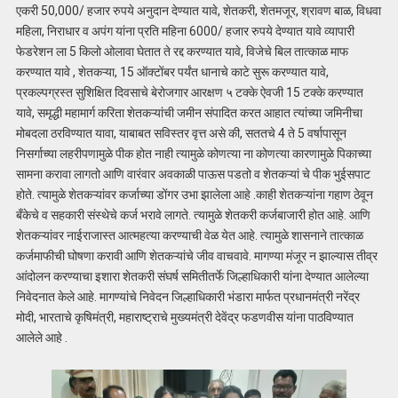
एकरी 50,000/ हजार रुपये अनुदान देण्यात यावे, शेतकरी, शेतमजूर, श्रावण बाळ, विधवा
महिला, निराधार व अपंग यांना प्रति महिना 6000/ हजार रुपये देण्यात यावे व्यापारी
फेडरेशन ला 5 किलो ओलावा घेतात ते रद्द करण्यात यावे, विजेचे बिल तात्काळ माफ
करण्यात यावे , शेतकऱ्या, 15 ऑक्टोंबर पर्यंत धानाचे काटे सुरू करण्यात यावे,
प्रकल्पग्रस्त सुशिक्षित दिवसाचे बेरोजगार आरक्षण ५ टक्के ऐवजी 15 टक्के करण्यात
यावे, समृद्धी महामार्ग करिता शेतकऱ्यांची जमीन संपादित करत आहात त्यांच्या जमिनीचा
मोबदला ठरविण्यात यावा, याबाबत सविस्तर वृत्त असे की, सततचे 4 ते 5 वर्षापासून
निसर्गाच्या लहरीपणामुळे पीक होत नाही त्यामुळे कोणत्या ना कोणत्या कारणामुळे पिकाच्या
सामना करावा लागतो आणि वारंवार अवकाळी पाऊस पडतो व शेतकऱ्यां चे पीक भुईसपाट
होते. त्यामुळे शेतकऱ्यांवर कर्जाच्या डोंगर उभा झालेला आहे .काही शेतकऱ्यांना गहाण ठेवून
बँकेचे व सहकारी संस्थेचे कर्ज भरावे लागते. त्यामुळे शेतकरी कर्जबाजारी होत आहे. आणि
शेतकऱ्यांवर नाईराजास्त आत्महत्या करण्याची वेळ येत आहे. त्यामुळे शासनाने तात्काळ
कर्जमाफीची घोषणा करावी आणि शेतकऱ्यांचे जीव वाचवावे. मागण्या मंजूर न झाल्यास तीव्र
आंदोलन करण्याचा इशारा शेतकरी संघर्ष समितीतर्फे जिल्हाधिकारी यांना देण्यात आलेल्या
निवेदनात केले आहे. मागण्यांचे निवेदन जिल्हाधिकारी भंडारा मार्फत प्रधानमंत्री नरेंद्र
मोदी, भारताचे कृषिमंत्री, महाराष्ट्राचे मुख्यमंत्री देवेंद्र फडणवीस यांना पाठविण्यात
आलेले आहे .