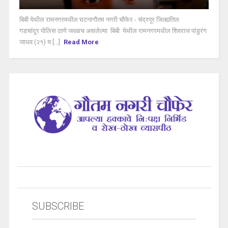
बिबी येथील रामनगरमधील घटनागौतम नगरी चौफेर - चंद्रपूर जिल्ह्यतिल
गडचांदूर पोलिस ठाणे जवळच असलेल्या बिबी येथील रामनगरमधील शिवराज पांडुरंग
जाधव (२१) य [...]
Read More
SUBSCRIBE