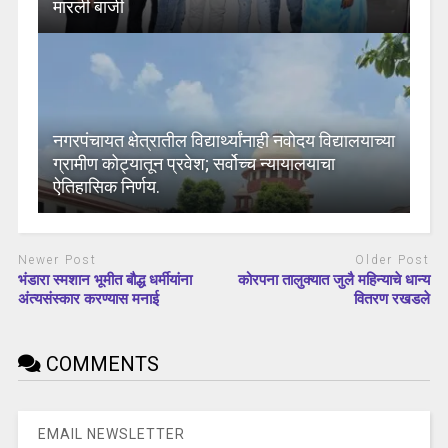
मारली बाजी
नगरपंचायत क्षेत्रातील विद्यार्थ्यांनाही नवोदय विद्यालयाच्या
ग्रामीण कोट्यातून प्रवेश; सर्वोच्च न्यायालयाचा
ऐतिहासिक निर्णय.
Newer Post
Older Post
भंडारा स्मशान भूमीत बौद्ध धर्मीयांना
कोरपना तालुक्यात जुलै महिन्याचे धान्य
अंत्यसंस्कार करण्यास मनाई
वितरण रखडले
COMMENTS
EMAIL NEWSLETTER