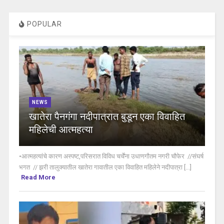
POPULAR
NEWS
खातेरा पैनगंगा नदीपात्रात बुडून एका विवाहित
महिलेची आत्महत्या
•आत्महत्यांचे कारण अस्पष्ट,परिसरात विविध चर्चेंना उधाणगौतम नगरी चौफेर //संघर्ष
भगत // झरी तालुक्यातील खातेरा गावातील एका विवाहित महिलेने नदीपात्रा [...]
Read More