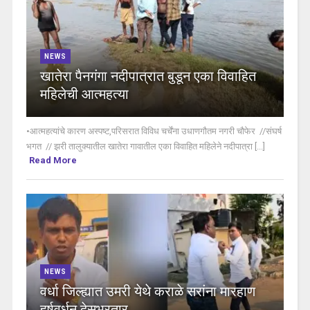
NEWS
खातेरा पैनगंगा नदीपात्रात बुडून एका विवाहित
महिलेची आत्महत्या
•आत्महत्यांचे कारण अस्पष्ट,परिसरात विविध चर्चेंना उधाणगौतम नगरी चौफेर //संघर्ष
भगत // झरी तालुक्यातील खातेरा गावातील एका विवाहित महिलेने नदीपात्रा [...]
Read More
NEWS
वर्धा जिल्ह्यात उमरी येथे कराळे सरांना मारहाण
हर्षवर्धन देसभ्रतार