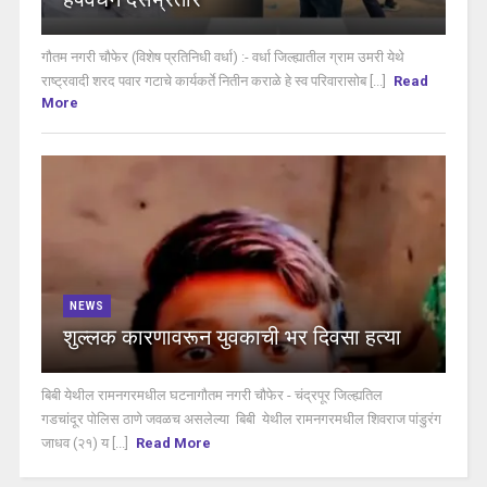
गौतम नगरी चौफेर (विशेष प्रतिनिधी वर्धा) :- वर्धा जिल्ह्यातील ग्राम उमरी येथे
राष्ट्रवादी शरद पवार गटाचे कार्यकर्ते नितीन कराळे हे स्व परिवारासोब [...]
Read
More
NEWS
शुल्लक कारणावरून युवकाची भर दिवसा हत्या
बिबी येथील रामनगरमधील घटनागौतम नगरी चौफेर - चंद्रपूर जिल्ह्यतिल
गडचांदूर पोलिस ठाणे जवळच असलेल्या बिबी येथील रामनगरमधील शिवराज पांडुरंग
जाधव (२१) य [...]
Read More