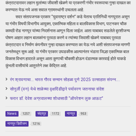
कंत्राटदारावर लहान मुलांच्या जीवाशी खेळणे या प्रकरणी गंभीर स्वरूपाचा गुन्हा दाखल का
करण्यात येऊ नये असा सवाल ग्रामस्थांनी उचलला आहे.
सदर संतापजनक प्रकार “युवाराष्ट्र दर्शन” कडे येताच प्रतिनिधी नागपूरात असून
या गंभीर विषयी विभागीय आयुक्त, एकात्मिक महिला व बालविकास विभाग, पाटनकर चौक
कामठी रोड नागपूर यांच्या निदर्शनास आणून दिला जाईल. आता याबाबद सडलेले बुरशीजन्य
पोषण आहार लहान बालकांना पुरवठा करणे व त्यांच्या जिवाशी खेळणे याबाबद पुरवठा
कंत्राटदार व निर्माण कंपनीवर गुन्हा दाखल करण्यात का येऊ नये अशी संतापजनक मागणी
जनतेमधून सुरू आहे. या गंभीर प्रकार उघडकीस आल्यानंतर भंडारा जिल्हा एकात्मिक बाल
विकास विभाग हादरले असून आता कुणाची चौकशी होऊन दंडात्मक कारवाई होते याकडे
कुंभली वासीयांचे आतुरतेने लक्ष केंद्रित आहे.
रंग श्रावणाचा… भारत गौरव सन्मान सोहळा पुणे 2025 उत्साहात संपन्न….
सोनुर्ली (वन) येथे शाळेच्या वृक्षदिंडीद्वारे पर्यावरण जतनाचा संदेश
फरार डॉ. देवेश अग्रवालच्या शोधासाठी “ऑपरेशन लुक आऊट”
News
चंद्रपूर
नागपुर
1257
1172
953
नागपुर डिवीजन
1216