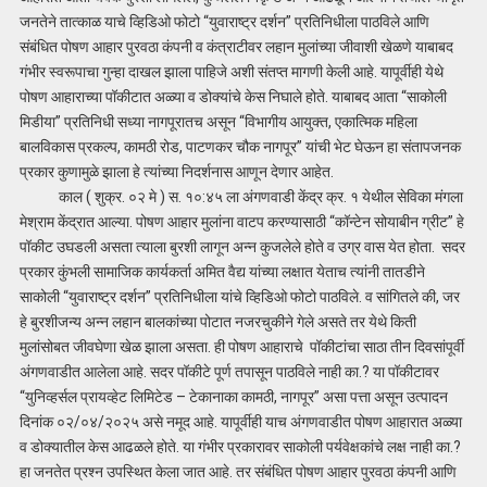
जनतेने तात्काळ याचे व्हिडिओ फोटो “युवाराष्ट्र दर्शन” प्रतिनिधीला पाठविले आणि
संबंधित पोषण आहार पुरवठा कंपनी व कंत्राटीवर लहान मुलांच्या जीवाशी खेळणे याबाबद
गंभीर स्वरूपाचा गुन्हा दाखल झाला पाहिजे अशी संतप्त मागणी केली आहे. यापूर्वीही येथे
पोषण आहाराच्या पॉकीटात अळ्या व डोक्यांचे केस निघाले होते. याबाबद आता “साकोली
मिडीया” प्रतिनिधी सध्या नागपूरातच असून “विभागीय आयुक्त, एकात्मिक महिला
बालविकास प्रकल्प, कामठी रोड, पाटणकर चौक नागपूर” यांची भेट घेऊन हा संतापजनक
प्रकार कुणामुळे झाला हे त्यांच्या निदर्शनास आणून देणार आहेत.
काल ( शुक्र. ०२ मे ) स. १०:४५ ला अंगणवाडी केंद्र क्र. १ येथील सेविका मंगला
मेश्राम केंद्रात आल्या. पोषण आहार मुलांना वाटप करण्यासाठी “कॉन्टेन सोयाबीन ग्रीट” हे
पॉकीट उघडली असता त्याला बुरशी लागून अन्न कुजलेले होते व उग्र वास येत होता. सदर
प्रकार कुंभली सामाजिक कार्यकर्ता अमित वैद्य यांच्या लक्षात येताच त्यांनी तातडीने
साकोली “युवाराष्ट्र दर्शन” प्रतिनिधीला यांचे व्हिडिओ फोटो पाठविले. व सांगितले की, जर
हे बुरशीजन्य अन्न लहान बालकांच्या पोटात नजरचुकीने गेले असते तर येथे किती
मुलांसोबत जीवघेणा खेळ झाला असता. ही पोषण आहाराचे पॉकीटांचा साठा तीन दिवसांपूर्वी
अंगणवाडीत आलेला आहे. सदर पॉकीटे पूर्ण तपासून पाठविले नाही का.? या पॉकीटावर
“युनिव्हर्सल प्रायव्हेट लिमिटेड – टेकानाका कामठी, नागपूर” असा पत्ता असून उत्पादन
दिनांक ०२/०४/२०२५ असे नमूद आहे. यापूर्वीही याच अंगणवाडीत पोषण आहारात अळ्या
व डोक्यातील केस आढळले होते. या गंभीर प्रकारावर साकोली पर्यवेक्षकांचे लक्ष नाही का.?
हा जनतेत प्रश्न उपस्थित केला जात आहे. तर संबंधित पोषण आहार पुरवठा कंपनी आणि