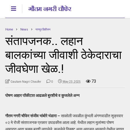
Home
News
नागपुर डिवीजन
संतापजनक.. लहान
बालकांच्या जीवाशी ठेकेदाराचा
जीवघेणा खेळ.!
73
Gautam Nagri Chaufer
0
May 23, 2025
पोषण आहार पॉकीटात आढळले बुरशीचे व कुजलेले अन्न
गौतम नगरी चौफेर संजीव भांबोरे भंडारा –
साकोली जवळील कुंभली अंगणवाडीत शुक्रवार
०२ मे रोजी संतापजनक प्रकार उघडकीस आला आहे. येथील लहान मुलांच्या पोषण
आहारात आता चक्क बुरशी लागलेले, कुजलेले निकृष्ट अन्न आढळून आल्याने तेथील जागृत