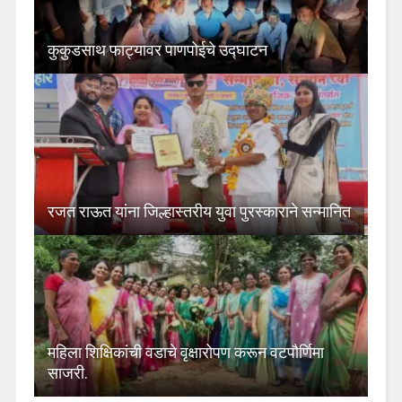
कुकुडसाथ फाट्यावर पाणपोईचे उद्घाटन
रजत राऊत यांना जिल्हास्तरीय युवा पुरस्काराने सन्मानित
महिला शिक्षिकांची वडाचे वृक्षारोपण करून वटपौर्णिमा
साजरी.