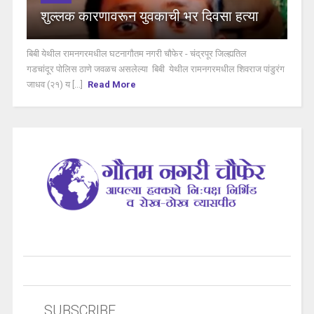
शुल्लक कारणावरून युवकाची भर दिवसा हत्या
बिबी येथील रामनगरमधील घटनागौतम नगरी चौफेर - चंद्रपूर जिल्ह्यतिल
गडचांदूर पोलिस ठाणे जवळच असलेल्या बिबी येथील रामनगरमधील शिवराज पांडुरंग
जाधव (२१) य [...]
Read More
SUBSCRIBE