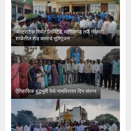
अल्ट्राटेक सिमेंट लिमिटेड, माणिकगड तर्फे नोकारी
शाळेतील शेड कामाचे भूमिपूजन
ऐतिहासिक बुद्धभूमी येथे नामविस्तार दिन संपन्न