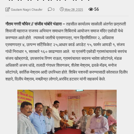
56
Gautam Nagri Chaufer
0
May 28, 2025
गौतम नगरी चौफेर // संजीव भांबोरे भंडारा –
तहसील कार्यालय साकोली अंतर्गत छत्रपती
शिवाजी महाराज राजस्व अभियान समाधान शिबिराचे आयोजन समाज मंदिर एकोडी येथे
करण्यात आले होते. त्यामध्ये जातीचे प्रमाणपत्र, नान क्रिमिलियर २, अधिवास
प्रमाणपत्र ४, उत्पन्न सर्टिफिकेट २५,आधार कार्ड अपडेट १५, फार्मर आयडी १, संजय
गांधी निराधार १, सातबारे १६० काढण्यात आले. या प्रसंगी एकोडी ग्रामपंचायतचे सरपंच
संजय खोब्रागडे, उपसरपंच रिगण राऊत, ग्रामपंचायत सदस्य भावेश कोटांगले, मंडळ
अधिकारी अजय धांडे, तलाठी गंगाधर शिवणकर, शैलेश मेश्राम, ढवळे मॅडम, मनोज
कोटांगले, कार्तिक मेश्राम आदी उपस्थित होते. शिबिर यशस्वी करण्यासाठी कोतवाल दिलीप
शहारे, दिलीप मेश्राम, मच्छीन्द्र लोणारे,अरविंद हटवार यांनी सहकार्य केले.