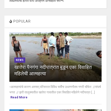
विद्यार्थ्यांची हरित वारी उपक्रम उत्साहात संपन्न.
POPULAR
NEWS
खातेरा पैनगंगा नदीपात्रात बुडून एका विवाहित
महिलेची आत्महत्या
•आत्महत्यांचे कारण अस्पष्ट,परिसरात विविध चर्चेंना उधाणगौतम नगरी चौफेर //संघर्ष
भगत // झरी तालुक्यातील खातेरा गावातील एका विवाहित महिलेने नदीपात्रा [...]
Read More