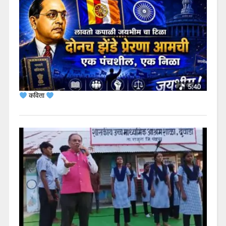
कविता