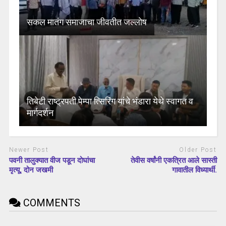
सकल मातंग समाजाचा जीवतीत जल्लोष
तिबेटी राष्ट्रपती पेम्पा त्सिरिंग यांचे भंडारा येथे स्वागत व
मार्गदर्शन
Newer Post
Older Post
पवनी तालुक्यात वीज पडून दोघांचा
तेवीस वर्षांनी एकत्रित आले सास्ती
मृत्यू, दोन जखमी
गावातील विध्यार्थी.
COMMENTS