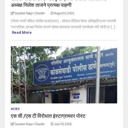
अध्यक्ष निलेश ताजने प्रत्यक्ष पाहणी
Gautam Nagri Chaufer
August 6, 2026
(गौतम नगरी चौफेर संतोष पटकोटवार) - सोशल मीडिया पोस्ट अतिवृष्टीग्रस्त भागांची
नगरपरिषद अध्यक्ष निलेश ताजने सोबत बांधकाम सभापती रामसेवक मोरे यांनी प्र [...]
Read More
NEWS
एस सी /एस टी विरोधात इंस्टाग्रामवर पोस्ट
Gautam Nagri Chaufer
July 30, 2026