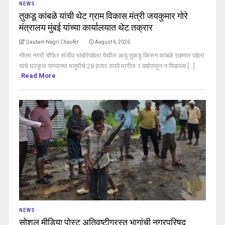
NEWS
तुकडू कांबळे यांची थेट ग्राम विकास मंत्री जयकुमार गोरे
मंत्रालय मुंबई यांच्या कार्यालयात थेट तक्रार
Gautam Nagri Chaufer
August 6, 2026
गौतम नगरी चौफेर संजीव भांबोरेपहेला येथील आयु तुकडू किसन कांबळे राहणार पहेला
यांचे घरकुल पाण्याच्या मजुरीचे 28 हजार रुपये मागील 1 वर्षापासून न मिळाल्य [...]
Read More
NEWS
सोशल मीडिया पोस्ट अतिवृष्टीग्रस्त भागांची नगरपरिषद