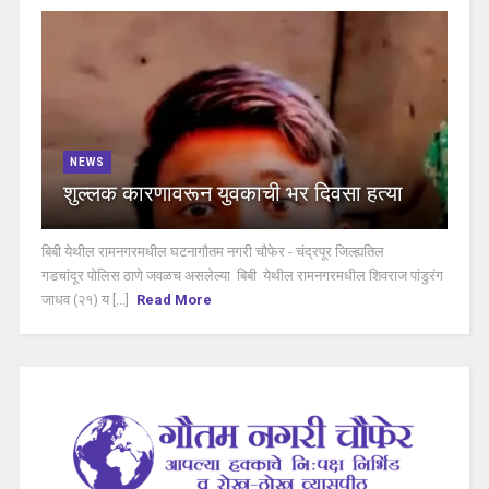
NEWS
शुल्लक कारणावरून युवकाची भर दिवसा हत्या
बिबी येथील रामनगरमधील घटनागौतम नगरी चौफेर - चंद्रपूर जिल्ह्यतिल
गडचांदूर पोलिस ठाणे जवळच असलेल्या बिबी येथील रामनगरमधील शिवराज पांडुरंग
जाधव (२१) य [...]
Read More