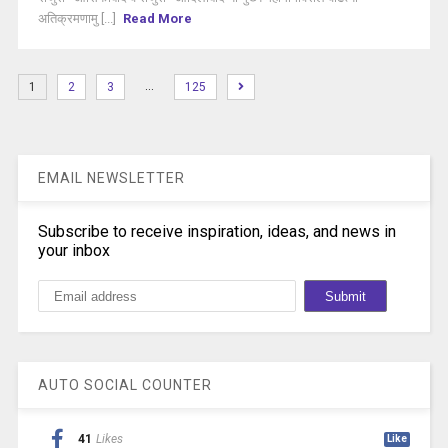
अतिक्रमणामु [...]
Read More
…
1
2
3
125
EMAIL NEWSLETTER
Subscribe to receive inspiration, ideas, and news in
your inbox
AUTO SOCIAL COUNTER
41
Likes
Like