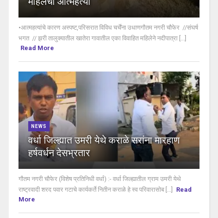
महिलेची आत्महत्या
•आत्महत्यांचे कारण अस्पष्ट,परिसरात विविध चर्चेंना उधाणगौतम नगरी चौफेर //संघर्ष
भगत // झरी तालुक्यातील खातेरा गावातील एका विवाहित महिलेने नदीपात्रा [...]
Read More
NEWS
वर्धा जिल्ह्यात उमरी येथे कराळे सरांना मारहाण
हर्षवर्धन देसभ्रतार
गौतम नगरी चौफेर (विशेष प्रतिनिधी वर्धा) :- वर्धा जिल्ह्यातील ग्राम उमरी येथे
राष्ट्रवादी शरद पवार गटाचे कार्यकर्ते नितीन कराळे हे स्व परिवारासोब [...]
Read
More