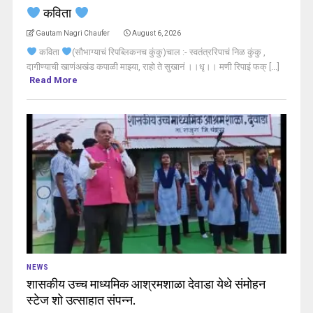
कविता
Gautam Nagri Chaufer
August 6, 2026
कविता
(सौभाग्याचं रिपब्लिकनच कुंकु)चाल :- स्वतंत्ररिपाचं निळ कुंकु ,
दागीण्याची खाणंअखंड कपाळी माझ्या, राहो ते सुखानं ।।धृ।। मणी रिपाइं फक् [...]
Read More
NEWS
शासकीय उच्च माध्यमिक आश्रमशाळा देवाडा येथे संमोहन
स्टेज शो उत्साहात संपन्न.