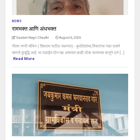
NEWS
रामभक्त आणि अंधभक्त
Gautam Nagri Chaufer
August 6, 2026
गौतम नगरी चौफेर ( शिवराम पाटील जळगाव) - बुध्दीवंतांचा,विचारांचा गळा दाबणे
म्हणजे कुबुद्धि आहे. या लढाईत दोन पक्ष असतात.काही लोक सत्याच्या बाजूने उभे [...]
Read More