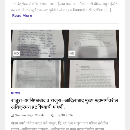
- सावित्रीच्या लेकींचा दणका- त्या महिलेचा माफीनामागौतम नगरी चौफेर राहुल हंडोरे
कल्याण दि. 27 जुलै : कल्याण पूर्वेतील लोकग्राम विभागातील सौ. प्रतिमा द [...]
Read More
NEWS
राजुरा–आसिफाबाद व राजुरा–आदिलाबाद मुख्य महामार्गावरील
अतिक्रमण हटविण्याची मागणी.
Gautam Nagri Chaufer
July 30, 2026
गौतम नगरी चौफेर बादल बेले राजुरा, दि. २९ जुलै राजुरा नगर परिषद हद्दीतील
राजुरा–आसिफाबाद व राजुरा–आदिलाबाद या मुख्य महामार्गांवरील वाढत्या