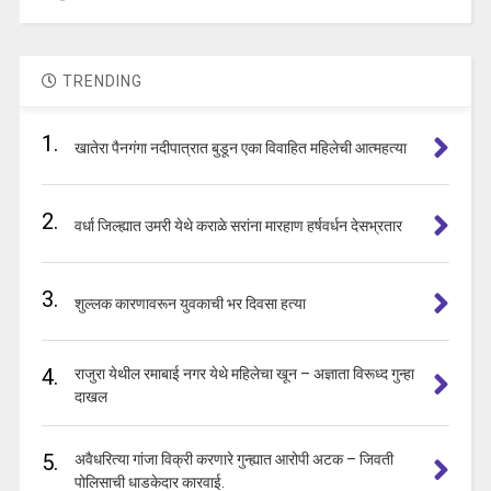
TRENDING
1.
खातेरा पैनगंगा नदीपात्रात बुडून एका विवाहित महिलेची आत्महत्या
2.
वर्धा जिल्ह्यात उमरी येथे कराळे सरांना मारहाण हर्षवर्धन देसभ्रतार
3.
शुल्लक कारणावरून युवकाची भर दिवसा हत्या
4.
राजुरा येथील रमाबाई नगर येथे महिलेचा खून – अज्ञाता विरूध्द गुन्हा
दाखल
5.
अवैधरित्या गांजा विक्री करणारे गुन्ह्यात आरोपी अटक – जिवती
पोलिसाची धाडकेदार कारवाई.