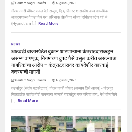
Gautam Nagri Chaufer
August 6, 2026
गौतम नगरी चौफेर बादल बेले राजुरा, दि.६ ऑगस्ट शासकीय उच्च माध्यमिक
आश्रमशाळा देवाडा येथे प्रा. हरिभाऊ डोर्लीकर यांच्या 'संमोहन स्टेज शो' चे
(Hypnotism [...]
Read More
NEWS
आठवडी बाजारपेठेत दुकान थाटणाऱ्याना कंत्राटदाराकडून
असभ्य वागणूक, नियमाच्या दुपट पैसे वसुल करीत असल्याचा
नागरिकांचा आरोप – कंत्राटदारावर कायदेशीर कारवाई
करण्याची मागणी
Gautam Nagri Chaufer
August 6, 2026
गडचांदुर (संतोष पटकोटवार) गौतम नगरी चौफेर (अन्याय तिथे आपण) - चंद्रपूर
जिल्ह्यातील सर्वात मोठी समजल्या जाणारी गडचांदुर नगर परिषद होय,, येथे तीन सिमे
[...]
Read More