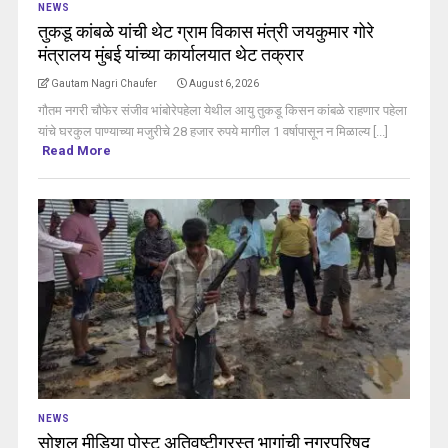
NEWS
तुकडू कांबळे यांची थेट ग्राम विकास मंत्री जयकुमार गोरे
मंत्रालय मुंबई यांच्या कार्यालयात थेट तक्रार
Gautam Nagri Chaufer
August 6, 2026
गौतम नगरी चौफेर संजीव भांबोरेपहेला येथील आयु तुकडू किसन कांबळे राहणार पहेला
यांचे घरकुल पाण्याच्या मजुरीचे 28 हजार रुपये मागील 1 वर्षापासून न मिळाल्य [...]
Read More
NEWS
सोशल मीडिया पोस्ट अतिवृष्टीग्रस्त भागांची नगरपरिषद