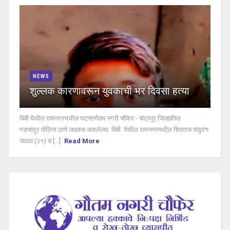
NEWS
शुल्लक कारणावरून युवकाची भर दिवसा हत्या
बिबी येथील रामनगरमधील घटनागौतम नगरी चौफेर - चंद्रपूर जिल्ह्यतिल
गडचांदूर पोलिस ठाणे जवळच असलेल्या बिबी येथील रामनगरमधील शिवराज पांडुरंग
जाधव (२१) य [...]
Read More