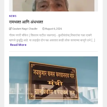
NEWS
रामभक्त आणि अंधभक्त
Gautam Nagri Chaufer
August 6, 2026
गौतम नगरी चौफेर ( शिवराम पाटील जळगाव) - बुध्दीवंतांचा,विचारांचा गळा दाबणे
म्हणजे कुबुद्धि आहे. या लढाईत दोन पक्ष असतात.काही लोक सत्याच्या बाजूने उभे [...]
Read More