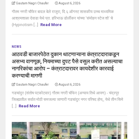
Gautam Nagri Chaufer
August 6, 2026
गौतम नगरी चौफेर बादल बेले राजुरा, दि.६ ऑगस्ट शासकीय उच्च माध्यमिक
आश्रमशाळा देवाडा येथे प्रा. हरिभाऊ डोर्लीकर यांच्या 'संमोहन स्टेज शो' चे
(Hypnotism [...]
Read More
NEWS
आठवडी बाजारपेठेत दुकान थाटणाऱ्याना कंत्राटदाराकडून
असभ्य वागणूक, नियमाच्या दुपट पैसे वसुल करीत असल्याचा
नागरिकांचा आरोप – कंत्राटदारावर कायदेशीर कारवाई
करण्याची मागणी
Gautam Nagri Chaufer
August 6, 2026
गडचांदुर (संतोष पटकोटवार) गौतम नगरी चौफेर (अन्याय तिथे आपण) - चंद्रपूर
जिल्ह्यातील सर्वात मोठी समजल्या जाणारी गडचांदुर नगर परिषद होय,, येथे तीन सिमे
[...]
Read More