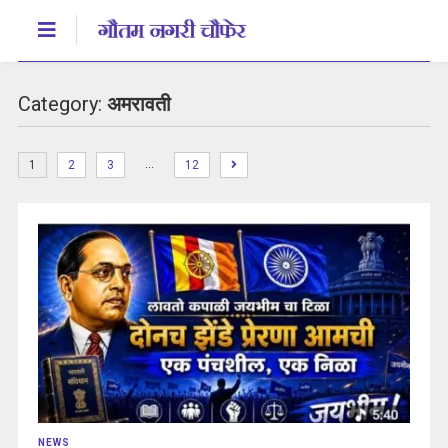
Category:
अमरावती
…
1
2
3
12
NEWS