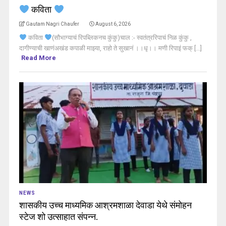
कविता
Gautam Nagri Chaufer
August 6, 2026
कविता
(सौभाग्याचं रिपब्लिकनच कुंकु)चाल :- स्वतंत्ररिपाचं निळ कुंकु ,
दागीण्याची खाणंअखंड कपाळी माझ्या, राहो ते सुखानं ।।धृ।। मणी रिपाइं फक् [...]
Read More
NEWS
शासकीय उच्च माध्यमिक आश्रमशाळा देवाडा येथे संमोहन
स्टेज शो उत्साहात संपन्न.