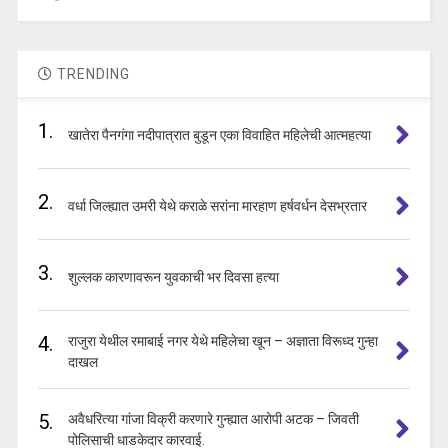
TRENDING
1.
खातेरा पैनगंगा नदीपात्रात बुडून एका विवाहित महिलेची आत्महत्या
2.
वर्धा जिल्ह्यात उमरी येथे कराळे सरांना मारहाण हर्षवर्धन देसभ्रतार
3.
शुल्लक कारणावरून युवकाची भर दिवसा हत्या
4.
राजुरा येथील रमाबाई नगर येथे महिलेचा खून – अज्ञाता विरूध्द गुन्हा
दाखल
5.
अवैधरित्या गांजा विक्री करणारे गुन्ह्यात आरोपी अटक – जिवती
पोलिसाची धाडकेदार कारवाई.