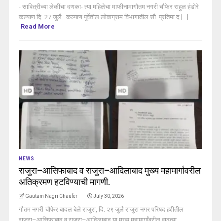
- सावित्रीच्या लेकींचा दणका- त्या महिलेचा माफीनामागौतम नगरी चौफेर राहुल हंडोरे
कल्याण दि. 27 जुलै : कल्याण पूर्वेतील लोकग्राम विभागातील सौ. प्रतिमा द [...]
Read More
NEWS
राजुरा–आसिफाबाद व राजुरा–आदिलाबाद मुख्य महामार्गावरील
अतिक्रमण हटविण्याची मागणी.
Gautam Nagri Chaufer
July 30, 2026
गौतम नगरी चौफेर बादल बेले राजुरा, दि. २९ जुलै राजुरा नगर परिषद हद्दीतील
राजुरा–आसिफाबाद व राजुरा–आदिलाबाद या मुख्य महामार्गांवरील वाढत्या