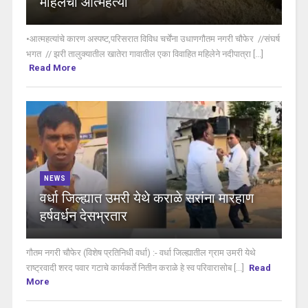
महिलेची आत्महत्या
•आत्महत्यांचे कारण अस्पष्ट,परिसरात विविध चर्चेंना उधाणगौतम नगरी चौफेर //संघर्ष
भगत // झरी तालुक्यातील खातेरा गावातील एका विवाहित महिलेने नदीपात्रा [...]
Read More
NEWS
वर्धा जिल्ह्यात उमरी येथे कराळे सरांना मारहाण
हर्षवर्धन देसभ्रतार
गौतम नगरी चौफेर (विशेष प्रतिनिधी वर्धा) :- वर्धा जिल्ह्यातील ग्राम उमरी येथे
राष्ट्रवादी शरद पवार गटाचे कार्यकर्ते नितीन कराळे हे स्व परिवारासोब [...]
Read
More