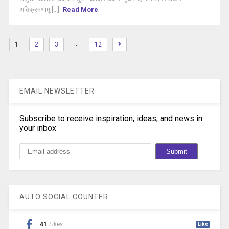
अतिक्रमणामु [...]
Read More
…
1
2
3
12
EMAIL NEWSLETTER
Subscribe to receive inspiration, ideas, and news in
your inbox
AUTO SOCIAL COUNTER
41
Likes
Like