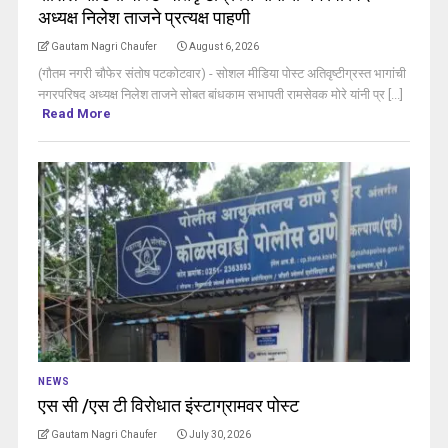
अध्यक्ष निलेश ताजने प्रत्यक्ष पाहणी
Gautam Nagri Chaufer
August 6, 2026
(गौतम नगरी चौफेर संतोष पटकोटवार) - सोशल मीडिया पोस्ट अतिवृष्टीग्रस्त भागांची
नगरपरिषद अध्यक्ष निलेश ताजने सोबत बांधकाम सभापती रामसेवक मोरे यांनी प्र [...]
Read More
NEWS
एस सी /एस टी विरोधात इंस्टाग्रामवर पोस्ट
Gautam Nagri Chaufer
July 30, 2026