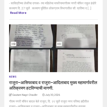
- सावित्रीच्या लेकींचा दणका- त्या महिलेचा माफीनामागौतम नगरी चौफेर राहुल हंडोरे
कल्याण दि. 27 जुलै : कल्याण पूर्वेतील लोकग्राम विभागातील सौ. प्रतिमा द [...]
Read More
NEWS
राजुरा–आसिफाबाद व राजुरा–आदिलाबाद मुख्य महामार्गावरील
अतिक्रमण हटविण्याची मागणी.
Gautam Nagri Chaufer
July 30, 2026
गौतम नगरी चौफेर बादल बेले राजुरा, दि. २९ जुलै राजुरा नगर परिषद हद्दीतील
राजुरा–आसिफाबाद व राजुरा–आदिलाबाद या मुख्य महामार्गांवरील वाढत्या