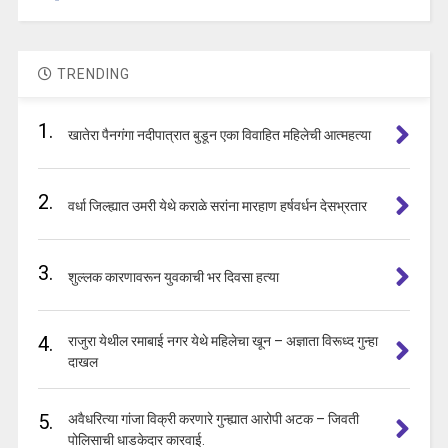
TRENDING
1.
खातेरा पैनगंगा नदीपात्रात बुडून एका विवाहित महिलेची आत्महत्या
2.
वर्धा जिल्ह्यात उमरी येथे कराळे सरांना मारहाण हर्षवर्धन देसभ्रतार
3.
शुल्लक कारणावरून युवकाची भर दिवसा हत्या
4.
राजुरा येथील रमाबाई नगर येथे महिलेचा खून – अज्ञाता विरूध्द गुन्हा
दाखल
5.
अवैधरित्या गांजा विक्री करणारे गुन्ह्यात आरोपी अटक – जिवती
पोलिसाची धाडकेदार कारवाई.