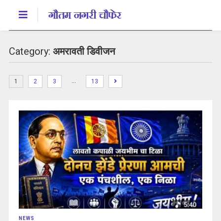
Category:
अमरावती डिवीजन
…
1
2
3
13
NEWS