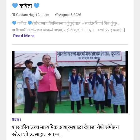
कविता
Gautam Nagri Chaufer
August 6, 2026
कविता
(सौभाग्याचं रिपब्लिकनच कुंकु)चाल :- स्वतंत्ररिपाचं निळ कुंकु ,
दागीण्याची खाणंअखंड कपाळी माझ्या, राहो ते सुखानं ।।धृ।। मणी रिपाइं फक् [...]
Read More
NEWS
शासकीय उच्च माध्यमिक आश्रमशाळा देवाडा येथे संमोहन
स्टेज शो उत्साहात संपन्न.