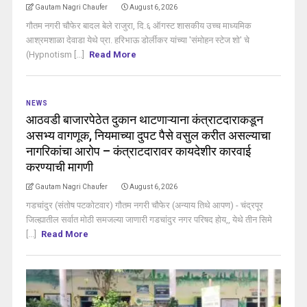
Gautam Nagri Chaufer
August 6, 2026
गौतम नगरी चौफेर बादल बेले राजुरा, दि.६ ऑगस्ट शासकीय उच्च माध्यमिक
आश्रमशाळा देवाडा येथे प्रा. हरिभाऊ डोर्लीकर यांच्या 'संमोहन स्टेज शो' चे
(Hypnotism [...]
Read More
NEWS
आठवडी बाजारपेठेत दुकान थाटणाऱ्याना कंत्राटदाराकडून
असभ्य वागणूक, नियमाच्या दुपट पैसे वसुल करीत असल्याचा
नागरिकांचा आरोप – कंत्राटदारावर कायदेशीर कारवाई
करण्याची मागणी
Gautam Nagri Chaufer
August 6, 2026
गडचांदुर (संतोष पटकोटवार) गौतम नगरी चौफेर (अन्याय तिथे आपण) - चंद्रपूर
जिल्ह्यातील सर्वात मोठी समजल्या जाणारी गडचांदुर नगर परिषद होय,, येथे तीन सिमे
[...]
Read More