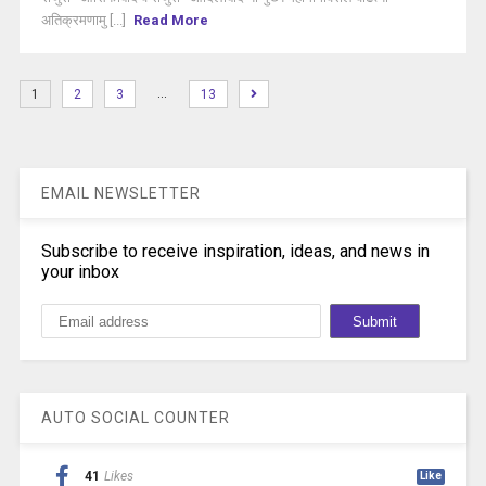
अतिक्रमणामु [...]
Read More
…
1
2
3
13
EMAIL NEWSLETTER
Subscribe to receive inspiration, ideas, and news in
your inbox
AUTO SOCIAL COUNTER
41
Likes
Like