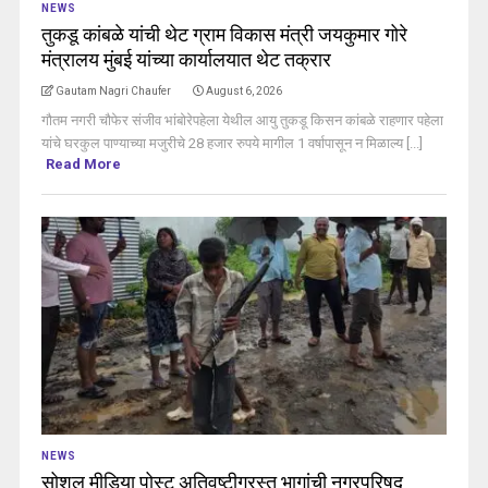
NEWS
तुकडू कांबळे यांची थेट ग्राम विकास मंत्री जयकुमार गोरे
मंत्रालय मुंबई यांच्या कार्यालयात थेट तक्रार
Gautam Nagri Chaufer
August 6, 2026
गौतम नगरी चौफेर संजीव भांबोरेपहेला येथील आयु तुकडू किसन कांबळे राहणार पहेला
यांचे घरकुल पाण्याच्या मजुरीचे 28 हजार रुपये मागील 1 वर्षापासून न मिळाल्य [...]
Read More
NEWS
सोशल मीडिया पोस्ट अतिवृष्टीग्रस्त भागांची नगरपरिषद