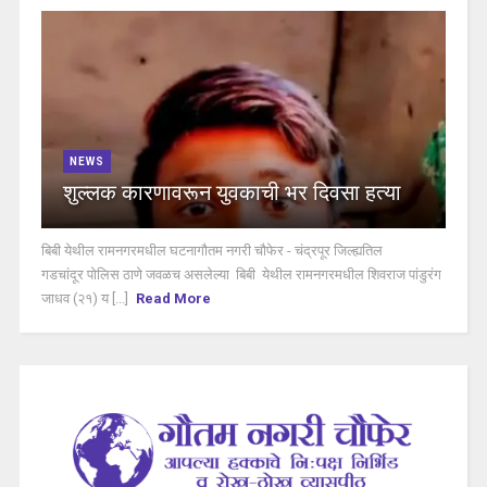
NEWS
शुल्लक कारणावरून युवकाची भर दिवसा हत्या
बिबी येथील रामनगरमधील घटनागौतम नगरी चौफेर - चंद्रपूर जिल्ह्यतिल
गडचांदूर पोलिस ठाणे जवळच असलेल्या बिबी येथील रामनगरमधील शिवराज पांडुरंग
जाधव (२१) य [...]
Read More