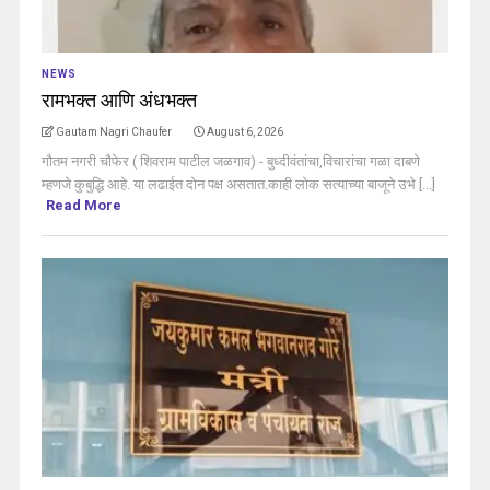
NEWS
रामभक्त आणि अंधभक्त
Gautam Nagri Chaufer
August 6, 2026
गौतम नगरी चौफेर ( शिवराम पाटील जळगाव) - बुध्दीवंतांचा,विचारांचा गळा दाबणे
म्हणजे कुबुद्धि आहे. या लढाईत दोन पक्ष असतात.काही लोक सत्याच्या बाजूने उभे [...]
Read More