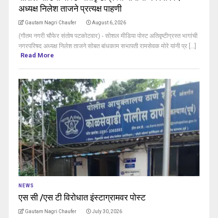
अध्यक्ष निलेश ताजने प्रत्यक्ष पाहणी
Gautam Nagri Chaufer
August 6, 2026
(गौतम नगरी चौफेर संतोष पटकोटवार) - सोशल मीडिया पोस्ट अतिवृष्टीग्रस्त भागांची
नगरपरिषद अध्यक्ष निलेश ताजने सोबत बांधकाम सभापती रामसेवक मोरे यांनी प्र [...]
Read More
NEWS
एस सी /एस टी विरोधात इंस्टाग्रामवर पोस्ट
Gautam Nagri Chaufer
July 30, 2026