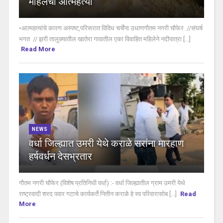
महिलेची आत्महत्या
•आत्महत्यांचे कारण अस्पष्ट,परिसरात विविध चर्चेंना उधाणगौतम नगरी चौफेर //संघर्ष
भगत // झरी तालुक्यातील खातेरा गावातील एका विवाहित महिलेने नदीपात्रा [...]
Read More
NEWS
वर्धा जिल्ह्यात उमरी येथे कराळे सरांना मारहाण
हर्षवर्धन देसभ्रतार
गौतम नगरी चौफेर (विशेष प्रतिनिधी वर्धा) :- वर्धा जिल्ह्यातील ग्राम उमरी येथे
राष्ट्रवादी शरद पवार गटाचे कार्यकर्ते नितीन कराळे हे स्व परिवारासोब [...]
Read
More