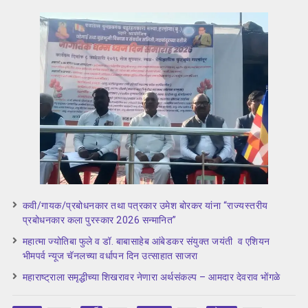
कवी/गायक/प्रबोधनकार तथा पत्रकार उमेश बोरकर यांना “राज्यस्तरीय
प्रबोधनकार कला पुरस्कार 2026 सन्मानित”
महात्मा ज्योतिबा फुले व डॉ. बाबासाहेब आंबेडकर संयुक्त जयंती व एशियन
भीमपर्व न्यूज चॅनलच्या वर्धापन दिन उत्साहात साजरा
महाराष्ट्राला समृद्धीच्या शिखरावर नेणारा अर्थसंकल्प – आमदार देवराव भोंगळे