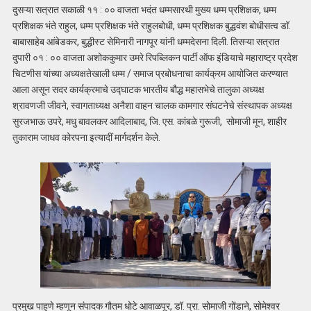
दुसऱ्या सत्रात सकाळी ११ : ०० वाजता भदंत धम्मसारथी मुख्य धम्म प्रशिक्षक, धम्म
प्रशिक्षक भंते राहुल, धम्म प्रशिक्षक भंते राहुलबोधी, धम्म प्रशिक्षक बुद्धवंश बोधीसत्व डॉ.
बाबासाहेब आंबेडकर, बुद्धीस्ट सेमिनारी नागपूर यांनी धम्मदेसना दिली. तिसऱ्या सत्रात
दुपारी ०१ : ०० वाजता अशोककुमार उमरे रिपब्लिकन पार्टी ऑफ इंडियाचे महाराष्ट्र प्रदेश
चिटणीस यांच्या अध्यक्षतेखाली धम्म / समाज प्रबोधनाचा कार्यक्रम आयोजित करण्यात
आला असून सदर कार्यक्रमाचे उद्घाटक भारतीय बौद्ध महासभेचे तालुका अध्यक्ष
श्रावणजी जीवने, स्वागताध्यक्ष अनैशा वाहन चालक कामगार संघटनेचे संस्थापक अध्यक्ष
सुरजभाऊ उपरे, मधु बावलकर आदिलाबाद, जि. एस. कांबळे गुरूजी, सोमाजी मून, शाहीर
तुकाराम जाधव कोरपना इत्यादीं मार्गदर्शन केले.
प्रमुख पाहुणे म्हणून संपादक गौतम धोटे आवाळपूर, डॉ. प्रा. सोमाजी गोंडाने, सोमेश्वर