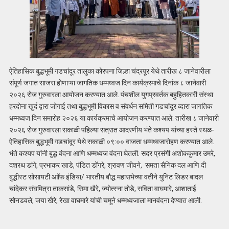
ऐतिहासिक बुद्धभूमी गडचांदूर तालुका कोरपना जिल्हा चंद्रपूर येथे तारीख ८ जानेवारीला
संपूर्ण जगात साजरा होणाऱ्या जागतिक धम्मध्वज दिन कार्यक्रमाचे दिनांक ८ जानेवारी
२०२६ रोज गुरुवारला आयोजन करण्यात आले. पंचशील युगप्रवर्तक बहुहितकारी संस्था
हरदोना खुर्द द्वारा जोगाई तथा बुद्धभूमी विकास व संवर्धन समिती गडचांदूर व्दारा जागतिक
धम्मध्वज दिन समारोह २०२६ या कार्यक्रमाचे आयोजन करण्यात आले. तारीख ८ जानेवारी
२०२६ रोज गुरुवारला सकाळी पहिल्या सत्रात आदरणीय भंते कश्यप यांच्या हस्ते स्थळ-
ऐतिहासिक बुद्धभूमी गडचांदूर येथे सकाळी ०९:०० वाजता धम्मध्वजारोहण करण्यात आले.
भंते कश्यप यांनी बुद्ध वंदना आणि धम्मध्वज वंदना घेतली. सदर प्रसंगी अशोककुमार उमरे,
दशरथ डांगे, प्रभाकर खाडे, पंडित डोंगरे, श्रावण जीवने, समता सैनिक दल आणि दी
बुद्धीस्ट सोसायटी आॉफ इंडिया/ भारतीय बौद्ध महासभेच्या वतीने युनिट लिडर बादल
चांदेकर संघमित्रा ताकसांडे, सिमा खैरे, ज्योत्स्ना तोडे, सविता वाघमारे, आशाताई
सोनडवले, जया खैरे, रेखा वाघमारे यांची चमूने धम्मध्वजाला मानवंदना देण्यात आली.