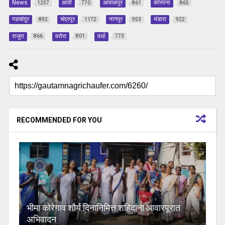
News
आर्वी
आवाळपुर
कोरपना
1257
770
861
865
गडचांदुर
चंद्रपूर
नागपुर
भंडारा
892
1172
953
922
राजुरा
वरोरा
वर्धा
866
801
773
RECOMMENDED FOR YOU
भीमा कोरेगाव शौर्य दिनानिमित्त शहिदांना आवारपूरात
अभिवादन