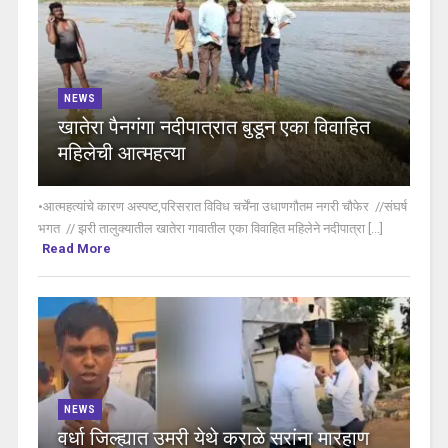
NEWS
खातेरा पैनगंगा नदीपात्रात बुडून एका विवाहित
महिलेची आत्महत्या
•आत्महत्यांचे कारण अस्पष्ट,परिसरात विविध चर्चेंना उधाणगौतम नगरी चौफेर //संघर्ष
भगत // झरी तालुक्यातील खातेरा गावातील एका विवाहित महिलेने नदीपात्रा [...]
Read More
NEWS
वर्धा जिल्ह्यात उमरी येथे कराळे सरांना मारहाण