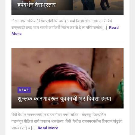
हर्षवर्धन देसभ्रतार
गौतम नगरी चौफेर (विशेष प्रतिनिधी वर्धा) :- वर्धा जिल्ह्यातील ग्राम उमरी येथे
राष्ट्रवादी शरद पवार गटाचे कार्यकर्ते नितीन कराळे हे स्व परिवारासोब [...]
Read
More
NEWS
शुल्लक कारणावरून युवकाची भर दिवसा हत्या
बिबी येथील रामनगरमधील घटनागौतम नगरी चौफेर - चंद्रपूर जिल्ह्यतिल
गडचांदूर पोलिस ठाणे जवळच असलेल्या बिबी येथील रामनगरमधील शिवराज पांडुरंग
जाधव (२१) य [...]
Read More