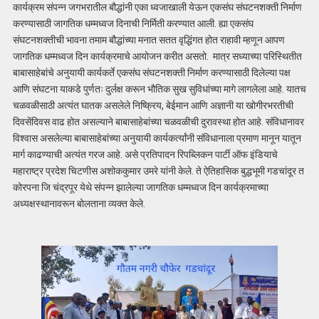
कार्यक्रम संपन्न जगभरातील बौद्धांनी एका ध्वजाखाली येऊन एकसंघ संघटनशक्ती निर्माण
करण्यासाठी जागतिक धम्मध्वज दिनाची निर्मिती करण्यात आली. ह्या एकसंघ
संघटनशक्तीची भावना तमाम बौद्धांच्या मनात सतत वृद्धिंगत होत राहावी म्हणून आपण
जागतिक धम्मध्वज दिन कार्यक्रमाचे आयोजन करीत असतो. मात्र सध्याच्या परिस्थितीत
बाबासाहेबांचे अनुयायी कार्यकर्ते एकसंघ संघटनशक्ती निर्माण करण्यासाठी दिलेल्या पक्ष
आणि संघटना याकडे पुर्णतः दुर्लक्ष करून भौतिक सुख सुविधांच्या मागे लागलेला आहे. यातच
चळवळीसाठी अत्यंत घातक असलेले निष्क्रिय, बेईमान आणि अज्ञानी या खोगीरभरतीची
दिवसेंदिवस वाढ होत असल्याने बाबासाहेबांच्या चळवळीची दुरावस्था होत आहे. संविधानावर
विश्वास असलेल्या बाबासाहेबांच्या अनुयायी कार्यकर्त्यांनी संविधानाला प्रमाण मानून यातून
मार्ग काढण्याची अत्यंत गरज आहे. असे प्रतिपादन रिपब्लिकन पार्टी ऑफ इंडियाचे
महाराष्ट्र प्रदेश चिटणीस अशोककुमार उमरे यांनी केले. ते ऐतिहासिक बुद्धभूमी गडचांदूर त
कोरपना जि चंद्रपूर येथे संपन्न झालेल्या जागतिक धम्मध्वज दिन कार्यक्रमाच्या
अध्यक्षस्थानावरून बोलताना व्यक्त केले.