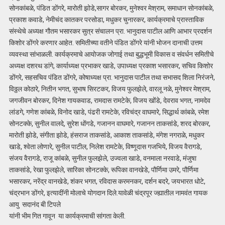
सोनकांबळे, पंडित डोंगरे, मारोती झोडे,सागर बोरकर, मुनेश्वर मेश्राम, समाधान सोनकांबळे,
प्रकाश कवाडे, नेमीचंद कातकर परसोडा, मधुकर चुनारकर, कार्यक्रमाचे प्रास्ताविक
संस्थेचे अध्यक्ष गौतम भसारकर सुत्र संचालन प्रा. भानुदास पाटील आणि आभार प्रदर्शन
किशोर डोंगरे करणार आहेत. समितीच्या वतीने पंडित डोंगरे यांनी भोजन दानाची उत्तम
व्यवस्था सांभाळली. कार्यक्रमाचे आयोजक जोगाई तथा बुद्धभूमी विकास व संवर्धन समितीचे
अध्यक्ष दशरथ डांगे, कार्याध्यक्ष प्रभाकर खाडे, उपाध्यक्ष प्रकाश भसारकर, सचिव किशोर
डोंगरे, सहसचिव पंडित डोंगरे, कोषाध्यक्ष प्रा. भानुदास पाटील तथा सभासद शिला निरंजने,
विठ्ठल कोठारे, नितीन भगत, सुभाष सिरटकर, विजय फुलझेले, वारलू नळे, मुनेश्वर मेश्राम,
जगजीवन बोरकर, दिनेश गायकवाड, रामदास रामटेके, विजय खोंडे, देवराव भगत, नामदेव
लांडगे, गणेश कांबळे, विनोद खाडे, पंढरी रामटेके, रविचंद्र वाघमारे, सिद्धार्थ कांबळे, रमेश
सोनटक्के, सुनील वालदे, सुरेश धोंगडे, गजानन वाघमारे, गजानन ताकसांडे, शरद बोरकर,
मारोती झोडे, संगीता झोडे, हंसराज ताकसांडे, आकाश ताकसांडे, मंगेश नगराळे, मधुकर
खाडे, श्वेता लोणारे, सुनील पाटील, निलेश रामटेके, विष्णूदास गजभिये, विजय वैरागडे,
संजय वैरागडे, राजू कांबळे, सुनील फुलझेले, उज्वला खाडे, वनमाला नरवाडे, मंजुषा
ताकसांडे, रेखा फुलझेले, सारिका सोनटक्के, रूपिका वानखेडे, पौर्णिमा उमरे, पौर्णिमा
भसारकर, नरेंद्र वानखेडे, शंकर भगत, रविदास करमनकर, दर्शन बदरे, जयभारत धोटे,
चंद्रभान डोंगरे, इत्यादींनी मोलाचे योगदान दिले.यावेळी चंद्रपूर ज्ह्यातील नामवंत गायक
आयु सदानंद बी टिपले
यांनी भीम गित गावून या कार्यक्रमाची सांगता केली.