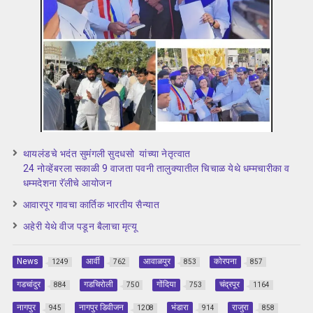
थायलंडचे भदंत सुमंगली सुदधसो यांच्या नेतृत्वात
24 नोव्हेंबरला सकाळी 9 वाजता पवनी तालुक्यातील चिचाळ येथे धम्मचारीका व
धम्मदेशना रॅलीचे आयोजन
आवारपूर गावचा कार्तिक भारतीय सैन्यात
अहेरी येथे वीज पडून बैलाचा मृत्यू
News
आर्वी
आवाळपुर
कोरपना
1249
762
853
857
गडचांदुर
गडचिरोली
गोंदिया
चंद्रपूर
884
750
753
1164
नागपुर
नागपुर डिवीजन
भंडारा
राजुरा
945
1208
914
858