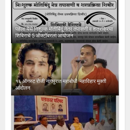
पहेला येथे निशुल्क मोतीबिंदू नेत्र तपासणी व शत्रक्रिया
शिबिराचे 5 ऑक्टोंबरला आयोजन
१६ ऑगस्ट रोजी नागपुरात महाबोधी महाविहार मुक्ती
आंदोलन