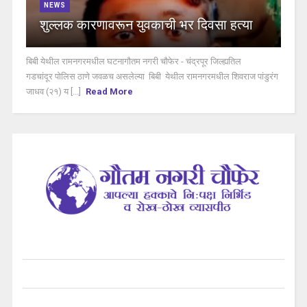
NEWS
शुल्लक कारणावरून युवकाची भर दिवसा हत्या
बिबी येथील रामनगरमधील घटनागौतम नगरी चौफेर - चंद्रपूर जिल्ह्यतिल
गडचांदूर पोलिस ठाणे जवळच असलेल्या बिबी येथील रामनगरमधील शिवराज पांडुरंग
जाधव (२१) य [...]
Read More