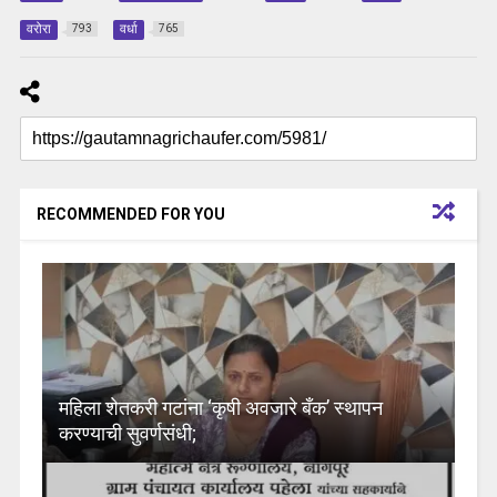
वरोरा
वर्धा
793
765
RECOMMENDED FOR YOU
महिला शेतकरी गटांना ‘कृषी अवजारे बँक’ स्थापन
करण्याची सुवर्णसंधी;