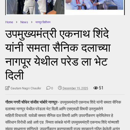
Home
News
नागपुर डिवीजन
उपमुख्यमंत्री एकनाथ शिंदे
यांनी समता सैनिक दलाच्या
नागपूर येथील परेड ला भेट
दिली
51
Gautam Nagri Chaufer
0
December 15, 2025
गौतम नगरी चौफेर संजीव भांबोरे नागपूर-
उपमुख्यमंत्री एकनाथ शिंदे यांनी समता सैनिक
दलाच्या नागपूर येथील परेडला भेट दिली.आणि एसएसडी विषयी उस्तुकतेने
माहिती विचारली. यावेळी समता सैनिक दल विषयी आणि उपवर्गीकरण क्रेमिलेयर हे
संविधान विरोधी आहे अशे एड .स्मिता कांबळे यांनी उपमुख्यमंत्री एकनाथ शिंदे यांच्याशी
संवाद साधताना सांगितले. उपवर्गीकरन करण्यासाठी राज्य सरकारने गठित केलेली अनंत