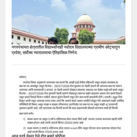
नगरपंचायत क्षेत्रातील विद्यार्थ्यांनाही नवोदय विद्यालयाच्या ग्रामीण कोट्यातून
प्रवेश; सर्वोच्च न्यायालयाचा ऐतिहासिक निर्णय.
आज इरई येथून गेले दोन बकरे चोरीला