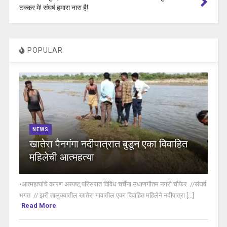
टक्कर मे! संघर्ष हमारा नारा है!
POPULAR
NEWS
खातेरा पैनगंगा नदीपात्रात बुडून एका विवाहित
महिलेची आत्महत्या
•आत्महत्यांचे कारण अस्पष्ट,परिसरात विविध चर्चेंना उधाणगौतम नगरी चौफेर //संघर्ष
भगत // झरी तालुक्यातील खातेरा गावातील एका विवाहित महिलेने नदीपात्रा [...]
Read More