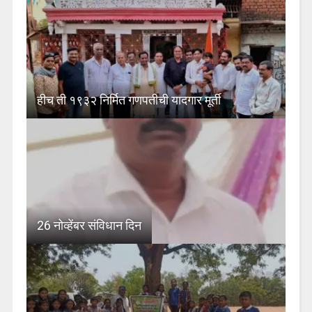
हीच ती १९३२ निर्मित गणपतीची यादगार मूर्ती
26 नोव्हेंबर संविधान दिन