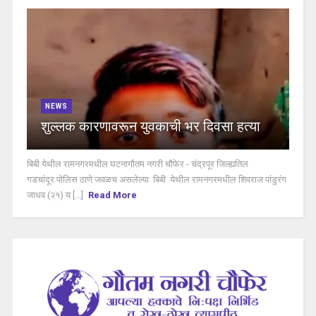
NEWS
शुल्लक कारणावरून युवकाची भर दिवसा हत्या
बिबी येथील रामनगरमधील घटनागौतम नगरी चौफेर - चंद्रपूर जिल्ह्यतिल
गडचांदूर पोलिस ठाणे जवळच असलेल्या बिबी येथील रामनगरमधील शिवराज पांडुरंग
जाधव (२१) य [...]
Read More