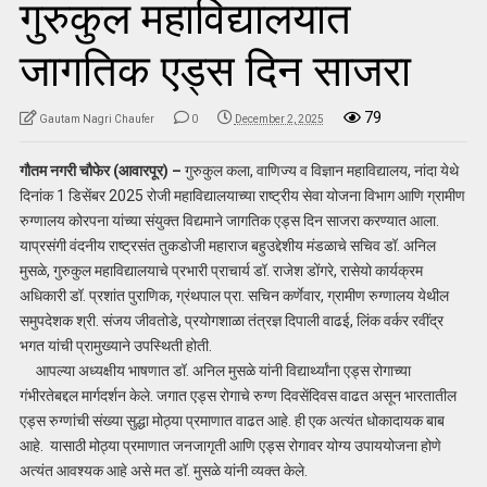
गुरुकुल महाविद्यालयात
जागतिक एड्स दिन साजरा
79
Gautam Nagri Chaufer
0
December 2, 2025
गौतम नगरी चौफेर (आवारपूर) –
गुरुकुल कला, वाणिज्य व विज्ञान महाविद्यालय, नांदा येथे
दिनांक 1 डिसेंबर 2025 रोजी महाविद्यालयाच्या राष्ट्रीय सेवा योजना विभाग आणि ग्रामीण
रुग्णालय कोरपना यांच्या संयुक्त विद्यमाने जागतिक एड्स दिन साजरा करण्यात आला.
याप्रसंगी वंदनीय राष्ट्रसंत तुकडोजी महाराज बहुउद्देशीय मंडळाचे सचिव डॉ. अनिल
मुसळे, गुरुकुल महाविद्यालयाचे प्रभारी प्राचार्य डॉ. राजेश डोंगरे, रासेयो कार्यक्रम
अधिकारी डॉ. प्रशांत पुराणिक, ग्रंथपाल प्रा. सचिन कर्णेवार, ग्रामीण रुग्णालय येथील
समुपदेशक श्री. संजय जीवतोडे, प्रयोगशाळा तंत्रज्ञ दिपाली वाढई, लिंक वर्कर रवींद्र
भगत यांची प्रामुख्याने उपस्थिती होती.
आपल्या अध्यक्षीय भाषणात डॉ. अनिल मुसळे यांनी विद्यार्थ्यांना एड्स रोगाच्या
गंभीरतेबद्दल मार्गदर्शन केले. जगात एड्स रोगाचे रुग्ण दिवसेंदिवस वाढत असून भारतातील
एड्स रुग्णांची संख्या सुद्धा मोठ्या प्रमाणात वाढत आहे. ही एक अत्यंत धोकादायक बाब
आहे. यासाठी मोठ्या प्रमाणात जनजागृती आणि एड्स रोगावर योग्य उपाययोजना होणे
अत्यंत आवश्यक आहे असे मत डॉ. मुसळे यांनी व्यक्त केले.