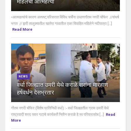
महिलेची आत्महत्या
•आत्महत्यांचे कारण अस्पष्ट,परिसरात विविध चर्चेंना उधाणगौतम नगरी चौफेर //संघर्ष
भगत // झरी तालुक्यातील खातेरा गावातील एका विवाहित महिलेने नदीपात्रा [...]
Read More
NEWS
वर्धा जिल्ह्यात उमरी येथे कराळे सरांना मारहाण
हर्षवर्धन देसभ्रतार
गौतम नगरी चौफेर (विशेष प्रतिनिधी वर्धा) :- वर्धा जिल्ह्यातील ग्राम उमरी येथे
राष्ट्रवादी शरद पवार गटाचे कार्यकर्ते नितीन कराळे हे स्व परिवारासोब [...]
Read
More