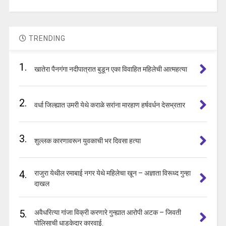
TRENDING
1.
खातेरा पैनगंगा नदीपात्रात बुडून एका विवाहित महिलेची आत्महत्या
2.
वर्धा जिल्ह्यात उमरी येथे कराळे सरांना मारहाण हर्षवर्धन देसभ्रतार
3.
शुल्लक कारणावरून युवकाची भर दिवसा हत्या
4.
राजुरा येथील रमाबाई नगर येथे महिलेचा खून – अज्ञाता विरूध्द गुन्हा
दाखल
5.
अवैधरित्या गांजा विक्री करणारे गुन्ह्यात आरोपी अटक – जिवती
पोलिसाची धाडकेदार कारवाई.