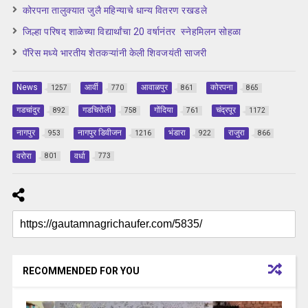
कोरपना तालुक्यात जुलै महिन्याचे धान्य वितरण रखडले
जिल्हा परिषद शाळेच्या विद्यार्थांचा 20 वर्षानंतर स्नेहमिलन सोहळा
पॅरिस मध्ये भारतीय शेतकऱ्यांनी केली शिवजयंती साजरी
News
आर्वी
आवाळपुर
कोरपना
1257
770
861
865
गडचांदुर
गडचिरोली
गोंदिया
चंद्रपूर
892
758
761
1172
नागपुर
नागपुर डिवीजन
भंडारा
राजुरा
953
1216
922
866
वरोरा
वर्धा
801
773
RECOMMENDED FOR YOU