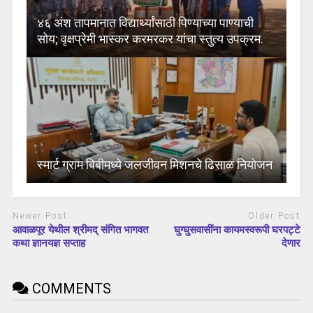
४६ अंश तापमानात विद्यार्थ्यांसाठी पिण्याच्या पाण्याची
सोय; वृक्षप्रेमी भास्कर करमरकर यांचा स्तुत्य उपक्रम.
स्मार्ट ग्राम बिबीमध्ये जलजीवन मिशनचे ढिसाळ नियोजन
Newer Post
Older Post
आवाळपूर येथील श्रीमद् संगित भागवत
घुग्घुसवासींना कायमस्वरूपी घरपट्टे
कथा ज्ञानयज्ञ सप्ताह
देणार
COMMENTS