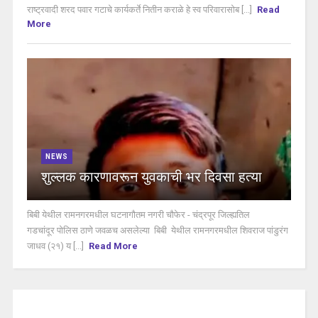
राष्ट्रवादी शरद पवार गटाचे कार्यकर्ते नितीन कराळे हे स्व परिवारासोब [...]
Read
More
NEWS
शुल्लक कारणावरून युवकाची भर दिवसा हत्या
बिबी येथील रामनगरमधील घटनागौतम नगरी चौफेर - चंद्रपूर जिल्ह्यतिल
गडचांदूर पोलिस ठाणे जवळच असलेल्या बिबी येथील रामनगरमधील शिवराज पांडुरंग
जाधव (२१) य [...]
Read More