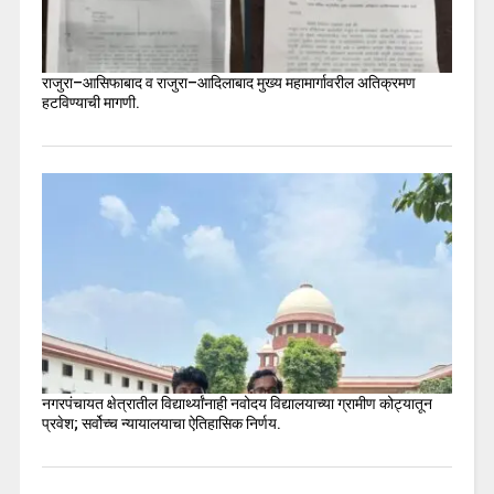
राजुरा–आसिफाबाद व राजुरा–आदिलाबाद मुख्य महामार्गावरील अतिक्रमण
हटविण्याची मागणी.
नगरपंचायत क्षेत्रातील विद्यार्थ्यांनाही नवोदय विद्यालयाच्या ग्रामीण कोट्यातून
प्रवेश; सर्वोच्च न्यायालयाचा ऐतिहासिक निर्णय.