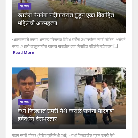
NEWS
खातेरा पैनगंगा नदीपात्रात बुडून एका विवाहित
महिलेची आत्महत्या
•आत्महत्यांचे कारण अस्पष्ट,परिसरात विविध चर्चेंना उधाणगौतम नगरी चौफेर //संघर्ष
भगत // झरी तालुक्यातील खातेरा गावातील एका विवाहित महिलेने नदीपात्रा [...]
Read More
NEWS
वर्धा जिल्ह्यात उमरी येथे कराळे सरांना मारहाण
हर्षवर्धन देसभ्रतार
गौतम नगरी चौफेर (विशेष प्रतिनिधी वर्धा) :- वर्धा जिल्ह्यातील ग्राम उमरी येथे