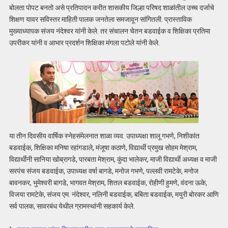
बोलता पोपट बनतो असे प्रतिपादन करीत शासकीय जिल्हा परिषद शाळांतील उच्च दर्जाचे
शिक्षण यावर सविस्तर माहिती पालक जनतेला समजावून सांगितली. प्रास्ताविक
मुख्याध्यापक संजय नंदेश्वर यांनी केले. तर संचालन चेतन बडवाईक व शिक्षिका प्रतिमा
उपरीकर यांनी व आभार प्रदर्शन शिक्षिका मंगला पटोले यांनी केले.
या तीन दिवसीय वार्षिक स्नेहसंमेलनात शाळा व्यव. उपाध्यक्षा शालू गभणे, निशीकांत
बडवाईक, शिक्षिका मनिषा रहांगडाले, मंजूषा कठाणे, विद्यार्थी प्रमुख सोहम मेश्राम,
विद्यार्थीनी सानिया खोब्रागडे, पारबता मेश्राम, कुंदा भालेकर, माजी विद्यार्थी अध्यक्ष व माजी
सरपंच संजय बडवाईक, उपाध्यक्ष वर्षा बागडे, मनोज गभणे, पल्लवी रामटेके, मनोज
बावनकर, भुमेश्वरी बागडे, भागवत मेश्राम, शितल बडवाईक, रोहीणी हुमणे, वंदना ऊके,
विजया रामटेके, संजय एम. नंदेश्वर, नलिनी बडवाईक, बबिता बडवाईक, मयुरी बोरकर आणि
सर्व पालक, सावरबंध येथील ग्रामस्थांनी सहकार्य केले.