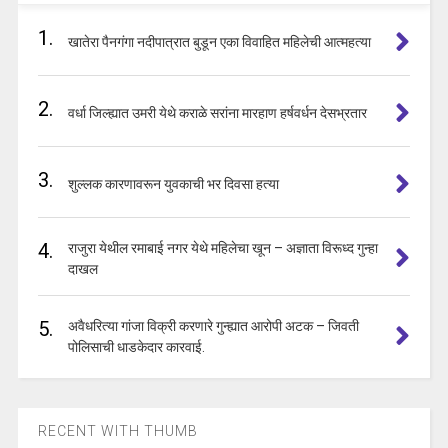
1.
खातेरा पैनगंगा नदीपात्रात बुडून एका विवाहित महिलेची आत्महत्या
2.
वर्धा जिल्ह्यात उमरी येथे कराळे सरांना मारहाण हर्षवर्धन देसभ्रतार
3.
शुल्लक कारणावरून युवकाची भर दिवसा हत्या
4.
राजुरा येथील रमाबाई नगर येथे महिलेचा खून – अज्ञाता विरूध्द गुन्हा
दाखल
5.
अवैधरित्या गांजा विक्री करणारे गुन्ह्यात आरोपी अटक – जिवती
पोलिसाची धाडकेदार कारवाई.
RECENT WITH THUMB