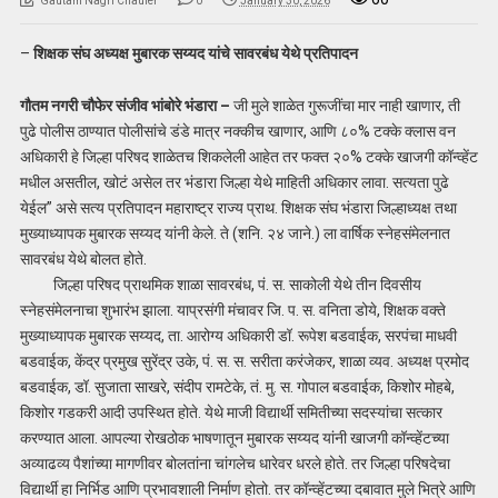
Gautam Nagri Chaufer
0
January 30, 2026
–
शिक्षक संघ अध्यक्ष मुबारक सय्यद यांचे सावरबंध येथे प्रतिपादन
गौतम नगरी चौफेर संजीव भांबोरे
भंडारा –
जी मुले शाळेत गुरूजींचा मार नाही खाणार, ती
पुढे पोलीस ठाण्यात पोलीसांचे डंडे मात्र नक्कीच खाणार, आणि ८०% टक्के क्लास वन
अधिकारी हे जिल्हा परिषद शाळेतच शिकलेली आहेत तर फक्त २०% टक्के खाजगी कॉन्व्हेंट
मधील असतील, खोटं असेल तर भंडारा जिल्हा येथे माहिती अधिकार लावा. सत्यता पुढे
येईल” असे सत्य प्रतिपादन महाराष्ट्र राज्य प्राथ. शिक्षक संघ भंडारा जिल्हाध्यक्ष तथा
मुख्याध्यापक मुबारक सय्यद यांनी केले. ते (शनि. २४ जाने.) ला वार्षिक स्नेहसंमेलनात
सावरबंध येथे बोलत होते.
जिल्हा परिषद प्राथमिक शाळा सावरबंध, पं. स. साकोली येथे तीन दिवसीय
स्नेहसंमेलनाचा शुभारंभ झाला. याप्रसंगी मंचावर जि. प. स. वनिता डोये, शिक्षक वक्ते
मुख्याध्यापक मुबारक सय्यद, ता. आरोग्य अधिकारी डॉ. रूपेश बडवाईक, सरपंचा माधवी
बडवाईक, केंद्र प्रमुख सुरेंद्र उके, पं. स. स. सरीता करंजेकर, शाळा व्यव. अध्यक्ष प्रमोद
बडवाईक, डॉ. सुजाता साखरे, संदीप रामटेके, तं. मु. स. गोपाल बडवाईक, किशोर मोहबे,
किशोर गडकरी आदी उपस्थित होते. येथे माजी विद्यार्थी समितीच्या सदस्यांचा सत्कार
करण्यात आला. आपल्या रोखठोक भाषणातून मुबारक सय्यद यांनी खाजगी कॉन्व्हेंटच्या
अव्याढव्य पैशांच्या मागणीवर बोलतांना चांगलेच धारेवर धरले होते. तर जिल्हा परिषदेचा
विद्यार्थी हा निर्भिड आणि प्रभावशाली निर्माण होतो. तर कॉन्व्हेंटच्या दबावात मुले भित्रे आणि