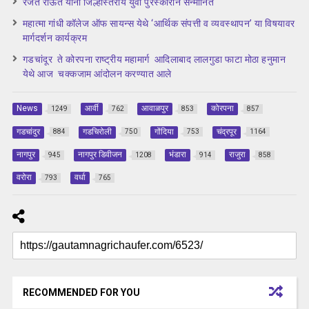
रजत राऊत यांना जिल्हास्तरीय युवा पुरस्काराने सन्मानित
महात्मा गांधी कॉलेज ऑफ सायन्स येथे ‘आर्थिक संपत्ती व व्यवस्थापन’ या विषयावर
मार्गदर्शन कार्यक्रम
गडचांदूर ते कोरपना राष्ट्रीय महामार्ग आदिलाबाद लालगुडा फाटा मोठा हनुमान
येथे आज चक्कजाम आंदोलन करण्यात आले
News
आर्वी
आवाळपुर
कोरपना
1249
762
853
857
गडचांदुर
गडचिरोली
गोंदिया
चंद्रपूर
884
750
753
1164
नागपुर
नागपुर डिवीजन
भंडारा
राजुरा
945
1208
914
858
वरोरा
वर्धा
793
765
RECOMMENDED FOR YOU