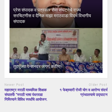
प्रेस संपादक व पत्रकार सेवा संघटनेचे राज्य
सरचिटणीस व दैनिक माझा मराठवाडा विदर्भ विभागीय
संपादक
तुटपुंज्या पेन्शनवर जगणं कठीण!
Newer Post
Older Post
महाराष्ट्र मराठी माध्यमिक शिक्षक
१ फेब्रुवारी रोजी योग व आरोग्य संदर्भ
संघातर्फे “मराठी भाषा पंधरवडा
ग्रंथालयाचे उद्घाटन
निमित्याने विविध स्पर्धांचे आयोजन.