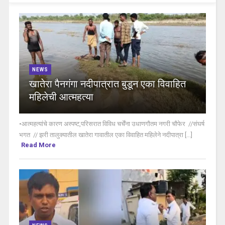
NEWS
खातेरा पैनगंगा नदीपात्रात बुडून एका विवाहित
महिलेची आत्महत्या
•आत्महत्यांचे कारण अस्पष्ट,परिसरात विविध चर्चेंना उधाणगौतम नगरी चौफेर //संघर्ष
भगत // झरी तालुक्यातील खातेरा गावातील एका विवाहित महिलेने नदीपात्रा [...]
Read More