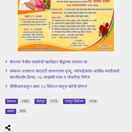
बोधगया येथील महाबोधी महाविहार बौद्धांच्या ताब्यात द्या
कामावर असताना कंत्राटी कामगाराचा मृत्यू; नातेवाईकांचा आर्थिक मदतीसाठी
कंपनीसमोर ठिय्या; १६ लाखांची मदत व नोकरीचा निर्णय
सीसीआयकडून आता २३ क्विंटल कापूस खरेदी होणार!
News
चंद्रपूर
नागपुर डिवीजन
1257
1172
1216
भंडारा
922