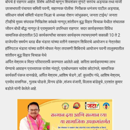
बोपचे हे राहणार आहेत. विशेष अतिथी म्हणून शिवशंकर मुंगाटे सरपंच अड्याळ तथा माजी
उपसभापती पंचायत समिती पवनी, सहाय्यक पोलीस निरीक्षक धनंजय पाटील अड्याळ,
संविधान संघर्ष समिती भंडारा जिल्हा चे अध्यक्ष रोशन जांभुळकर, जनता टाईम/ जनता
टीव्हीचे मुख्य संपादक निखिलेश कांबळे नागपूर,शांतीवन बुद्ध विहार चिचाळ येथील संचालक
जीवन बोधी बौद्ध नागपूर हे प्रामुख्याने उपस्थित राहणार .सदर कार्यक्रमात विविध
सामाजिक क्षेत्रातील 50 कार्यकर्त्यांचा सत्कार कार्यक्रम त्याचप्रमाणे सकाळी 10 ते 2
वाजेपर्यंत समर्पण ब्लड बँक भंडारा यांच्या वतीने रक्तदान शिबिराचे आयोजन व नेत्रसेवा
हॉस्पिटल भंडारा यांच्या वतीने मोफत नेत्र तपासणी शिबिराचे आयोजन पवनी तालुक्यातील
शांतीवन बुद्ध विहार चिचाळ येथे
अर्पित मेश्राम व मित्र परिवारातर्फे करण्यात आलेले आहे. करिता कार्यक्रमाच्या लाभ
घेण्याचे आवाहन प्राध्यापक राजेश नंदपुरे, प्रबोधनकार भावेश कोटांगले, सामाजिक
कार्यकर्ते पंकज वानखेडे, अर्पित मेश्राम ,आशिष चेडगे ,डॉ. कुलदीप गंधे, आशिष मेश्राम,
प्रमोद वासनिक , गुलाब घोडसे ,विनय ढोके ,संजय वंजारी, विलास बांडेबुचे ,प्रशांत कुमार
बडोले यांनी केलेले आहे.