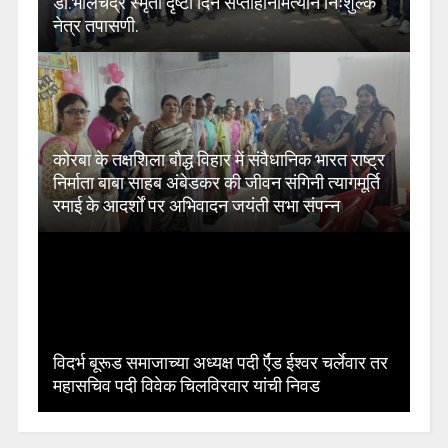
डॉ.भालचंद्र स्मृती दृष्टी दिन सप्ताहनिमित्याने निःशुल्क
नेत्र तपासणी.
कोरबा के तक्षशिला बौद्ध विहार में संवैधानिक भारत राष्ट्र
निर्माता बाबा साहब अंबेडकर की जीवन संगिनी त्यागमूर्ति
रमाई के आदर्शों पर अभिवादन जयंती सभा संपन्न
विदर्भ बूरूड समाजाच्या अध्यक्ष पदी र्ऍड ईश्वर चर्लेवार तर
महासचिव पदी विवेक चिलविरवार यांची निवड