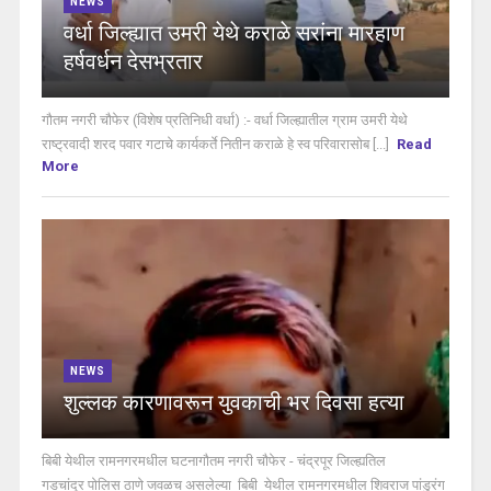
NEWS
वर्धा जिल्ह्यात उमरी येथे कराळे सरांना मारहाण
हर्षवर्धन देसभ्रतार
गौतम नगरी चौफेर (विशेष प्रतिनिधी वर्धा) :- वर्धा जिल्ह्यातील ग्राम उमरी येथे
राष्ट्रवादी शरद पवार गटाचे कार्यकर्ते नितीन कराळे हे स्व परिवारासोब [...]
Read
More
NEWS
शुल्लक कारणावरून युवकाची भर दिवसा हत्या
बिबी येथील रामनगरमधील घटनागौतम नगरी चौफेर - चंद्रपूर जिल्ह्यतिल
गडचांदूर पोलिस ठाणे जवळच असलेल्या बिबी येथील रामनगरमधील शिवराज पांडुरंग