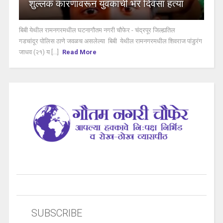
शुल्लक कारणावरून युवकाची भर दिवसा हत्या
बिबी येथील रामनगरमधील घटनागौतम नगरी चौफेर - चंद्रपूर जिल्ह्यतिल
गडचांदूर पोलिस ठाणे जवळच असलेल्या बिबी येथील रामनगरमधील शिवराज पांडुरंग
जाधव (२१) य [...]
Read More
SUBSCRIBE