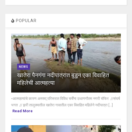
POPULAR
NEWS
खातेरा पैनगंगा नदीपात्रात बुडून एका विवाहित
महिलेची आत्महत्या
•आत्महत्यांचे कारण अस्पष्ट,परिसरात विविध चर्चेंना उधाणगौतम नगरी चौफेर //संघर्ष
भगत // झरी तालुक्यातील खातेरा गावातील एका विवाहित महिलेने नदीपात्रा [...]
Read More