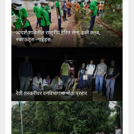
आदर्श शाळेतील राष्ट्रीय हरित सेना, इको क्लब,
स्काऊट्स -गाईड्स
रेती तस्करीवर वनविभागाचा मोठा प्रहार.