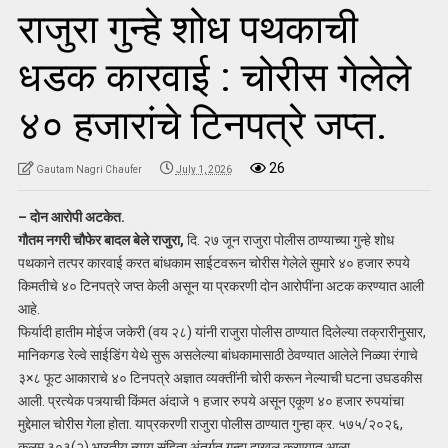
राजुरा गुन्हे शोध पथकाची
धडक कारवाई : चोरीस गेलेले
४० हजारांचे टिनपत्रे जप्त.
26
Gautam Nagri Chaufer
July 1, 2026
– दोन आरोपी अटकेत.
गौतम नगरी चौफेर बादल बेले राजुरा,
दि. २७ जून राजुरा पोलीस ठाण्याच्या गुन्हे शोध
पथकाने तत्पर कारवाई करत बांधकाम साईटवरून चोरीस गेलेले सुमारे ४० हजार रुपये
किमतीचे ४० टिनपत्रे जप्त केली असून या प्रकरणी दोन आरोपींना अटक करण्यात आली
आहे.
फिर्यादी हातीम मोईज जकेरी (वय २८) यांनी राजुरा पोलीस ठाण्यात दिलेल्या तक्रारीनुसार,
मानिकगड रेल्वे साईडिंग येथे सुरू असलेल्या बांधकामासाठी ठेवण्यात आलेले निळ्या रंगाचे
३×८ फूट आकाराचे ४० टिनपत्रे अज्ञात व्यक्तींनी चोरी करून नेल्याची घटना उघडकीस
आली. प्रत्येक पत्र्याची किंमत अंदाजे १ हजार रुपये असून एकूण ४० हजार रुपयांचा
मुद्देमाल चोरीस गेला होता. याप्रकरणी राजुरा पोलीस ठाण्यात गुन्हा क्र. ५७५/२०२६,
कलम ३०३(२) भारतीय न्याय संहिता अंतर्गत गुन्हा दाखल करण्यात आला.