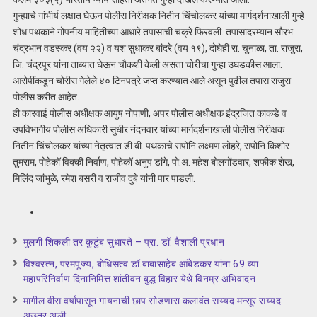
गुन्ह्याचे गांभीर्य लक्षात घेऊन पोलीस निरीक्षक नितीन चिंचोलकर यांच्या मार्गदर्शनाखाली गुन्हे
शोध पथकाने गोपनीय माहितीच्या आधारे तपासाची चक्रे फिरवली. तपासादरम्यान सौरभ
चंद्रभान वडस्कर (वय २२) व यश सुधाकर बांदरे (वय १९), दोघेही रा. चुनाळा, ता. राजुरा,
जि. चंद्रपूर यांना ताब्यात घेऊन चौकशी केली असता चोरीचा गुन्हा उघडकीस आला.
आरोपींकडून चोरीस गेलेले ४० टिनपत्रे जप्त करण्यात आले असून पुढील तपास राजुरा
पोलीस करीत आहेत.
ही कारवाई पोलीस अधीक्षक आयुष नोपाणी, अपर पोलीस अधीक्षक इंद्रजित काकडे व
उपविभागीय पोलीस अधिकारी सुधीर नंदनवार यांच्या मार्गदर्शनाखाली पोलीस निरीक्षक
नितीन चिंचोलकर यांच्या नेतृत्वात डी.बी. पथकाचे सपोनि लक्ष्मण लोहरे, सपोनि किशोर
तुमराम, पोहेकॉ विक्की निर्वाण, पोहेकॉ अनुप डांगे, पो.अ. महेश बोलगोंडवार, शफीक शेख,
मिलिंद जांभुळे, रमेश बसरी व राजीव दुबे यांनी पार पाडली.
मुलगी शिकली तर कुटुंब सुधारते – प्रा. डॉ. वैशाली प्रधान
विश्वरत्न, परमपूज्य, बोधिसत्व डॉ.बाबासाहेब आंबेडकर यांना 69 व्या
महापरिनिर्वाण दिनानिमित्त शांतीवन बुद्ध विहार येथे विनम्र अभिवादन
मागील वीस वर्षापासून गायनाची छाप सोडणारा कलावंत सय्यद मन्सूर सय्यद
अख्तर अली .