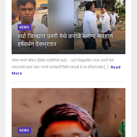
NEWS
वर्धा जिल्ह्यात उमरी येथे कराळे सरांना मारहाण
हर्षवर्धन देसभ्रतार
गौतम नगरी चौफेर (विशेष प्रतिनिधी वर्धा) :- वर्धा जिल्ह्यातील ग्राम उमरी येथे
राष्ट्रवादी शरद पवार गटाचे कार्यकर्ते नितीन कराळे हे स्व परिवारासोब [...]
Read
More
NEWS