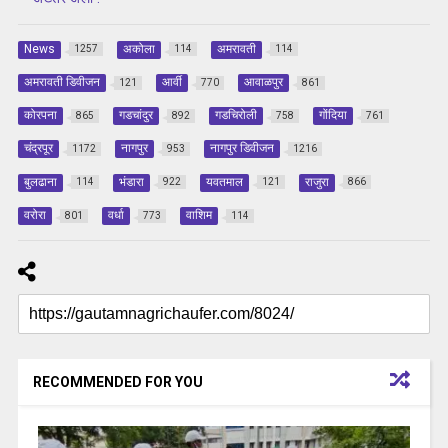
News
अकोला
अमरावती
1257
114
114
अमरावती डिवीजन
आर्वी
आवाळपुर
121
770
861
कोरपना
गडचांदुर
गडचिरोली
गोंदिया
865
892
758
761
चंद्रपूर
नागपुर
नागपुर डिवीजन
1172
953
1216
बुलढाना
भंडारा
यवतमाल
राजुरा
114
922
121
866
वरोरा
वर्धा
वाशिम
801
773
114
RECOMMENDED FOR YOU