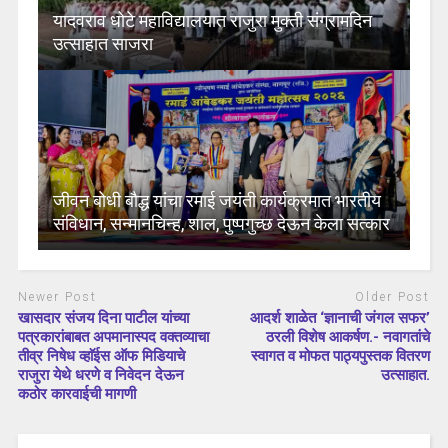
यादवराव धोटे महाविद्यालयात राजुरा मुक्ती संग्रामदिन
उत्साहात साजरा
जीवन बोधी बौद्ध यांचा रमाई जयंती कार्यक्रमात भारतीय
संविधान, सन्मानचिन्ह, शाल, पुष्पगुच्छ देऊन केला सत्कार
Newer Post
Older Post
खासदार संजय दिना पाटील यांच्या
आदर्श शाळेत ‘ज्ञानाची जंगल सफर’
पत्रकारांबाबत अपमानास्पद वक्तव्याचा
ठरली विशेष आकर्षण.- नवागतांचे
तीव्र निषेध व्हाॅईस ऑफ मिडियाचे
स्वागत व मोफत पाठ्यपुस्तक वितरण
राजुरा येथे धरणे व निवेदन देऊन
उत्साहात.
कठोर कारवाईची मागणी