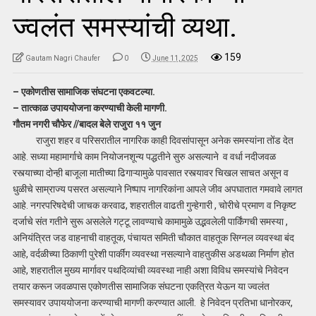
ज्वलंत समस्यांची व्यथा.
159
Gautam Nagri Chaufer
0
June 11, 2025
– एकोणतीस सामाजिक संघटना एकवटल्या.
– तात्काळ उपाययोजना करण्याची केली मागणी.
गौतम नगरी चौफेर //बादल बेले राजुरा ११ जुन
राजुरा शहर व परिसरातील नागरिक काही दिवसांपासून अनेक समस्यांना तोंड देत
आहे. सध्या महामार्गाचे काम नियोजनशून्य पद्धतीने सुरु असल्याने व वर्धा नदीजवळ
रस्त्याच्या दोन्ही बाजूला मातीच्या ढिगाऱ्यामुळे पावसात रस्त्यावर चिखल साचत असून व
धुळीचे साम्राज्य पसरत असल्याने निष्पाप नागरिकांना आपले जीव अपघातात गमवावे लागत
आहे. नगरपरिषदेची जाचक करवाढ, शहरातील वाढती गुन्हेगारी , चोरीचे प्रमाण व निकृष्ट
दर्जाचे संत गतीने सुरू असलेले गट्टू लावण्याचे कामामुळे उद्भवलेली पार्किंगची समस्या ,
अनियंत्रित जड वाहनाची वाहतूक, पंचायत समिती चौकात वाहतूक सिग्नल व्यवस्था बंद
आहे, वर्दळीच्या ठिकाणी पुरेशी पार्कींग व्यवस्था नसल्याने वाहतुकीस अडथळा निर्माण होत
आहे, शहरातील मुख्य मार्गावर पथदिव्यांची व्यवस्था नाही अशा विविध समस्यांचे निवेदन
तयार करून जवळपास एकोणतीस सामाजिक संघटना एकत्रित येऊन या ज्वलंत
समस्यावर उपाययोजना करण्याची मागणी करण्यात आली. हे निवेदन प्रतिभा धानोरकर,