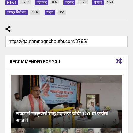
News
गडचांदुर
चंद्रपूर
नागपुर
1257
892
1172
953
नागपुर डिवीजन
राजुरा
1216
866
RECOMMENDED FOR YOU
राजश्री छत्रपती शाहू महाराज यांची 151 वी जयंती
साजरी