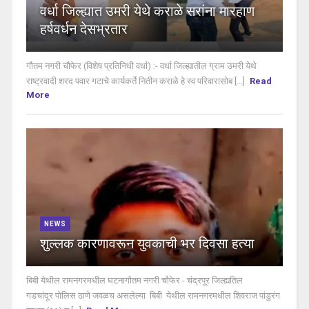
वर्धा जिल्ह्यात उमरी येथे कराळे सरांना मारहाण
हर्षवर्धन देसभ्रतार
गौतम नगरी चौफेर (विशेष प्रतिनिधी वर्धा) :- वर्धा जिल्ह्यातील ग्राम उमरी येथे
राष्ट्रवादी शरद पवार गटाचे कार्यकर्ते नितीन कराळे हे स्व परिवारासोब [...]
Read
More
NEWS
शुल्लक कारणावरून युवकाची भर दिवसा हत्या
बिबी येथील रामनगरमधील घटनागौतम नगरी चौफेर - चंद्रपूर जिल्ह्यतिल
गडचांदूर पोलिस ठाणे जवळच असलेल्या बिबी येथील रामनगरमधील शिवराज पांडुरंग