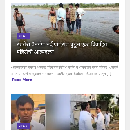
NEWS
खातेरा पैनगंगा नदीपात्रात बुडून एका विवाहित
महिलेची आत्महत्या
•आत्महत्यांचे कारण अस्पष्ट,परिसरात विविध चर्चेंना उधाणगौतम नगरी चौफेर //संघर्ष
भगत // झरी तालुक्यातील खातेरा गावातील एका विवाहित महिलेने नदीपात्रा [...]
Read More
NEWS