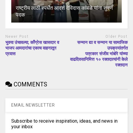
राष्ट्रीय लाठी स्पर्धेत आदर्श देविदास कांबळे यांना सुवर्ण
पदक
Newer Post
Older Post
भुवया उंचावल्या; काँग्रेस खासदार व
सन्मान द्या व सन्मान या सामाजिक
भाजप आमदारांचा एकाच वाहनातून
उपक्रमांतर्गत
प्रवास
पत्रकार संजीव भांबोरे यांच्या
वाढदिवसानिमित्त १० रक्तदात्यांनी केले
रक्तदान
COMMENTS
EMAIL NEWSLETTER
Subscribe to receive inspiration, ideas, and news in
your inbox