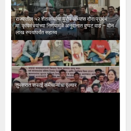
राज्यातील ५२ शेतकऱ्यांचा युरोप अभ्यास दौरा प्रारंभ
मा. कृषिमंत्र्यांच्या निर्णयामुळे अनुदानात दुप्पट वाढ – दोन
लाख रुपयांपर्यंत सहाय्य
तुमसरात सफाई कर्मचाऱ्यांचा एल्गार