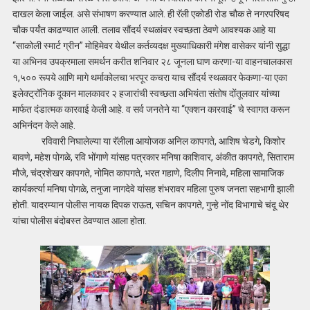
दाखल केला जाईल. असे संभाषण करण्यात आले. ही रॅली एकोडी रोड चौक ते नगरपरिषद
चौक पर्यंत काढण्यात आली. तलाव सौंदर्य स्थळांवर स्वच्छता ठेवणे आवश्यक आहे या
“साकोली स्मार्ट ग्रीन” मोहिमेवर येथील कर्तव्यदक्ष मुख्याधिकारी मंगेश वासेकर यांनी सुद्धा
या अभिनव उपक्रमाला समर्थन करीत शनिवार २८ जूनला घाण करणा-या वाहनचालकास
१,५०० रूपये आणि मागे थर्माकोलचा भरपूर कचरा याच सौंदर्य स्थळावर फेकणा-या एका
इलेक्ट्रॉनिक दूकान मालकावर २ हजारांची स्वच्छता अभियंता संतोष दोंतूलवार यांच्या
मार्फत दंडात्मक कारवाई केली आहे. व सर्व जनतेने या “एक्शन कारवाई” चे स्वागत करून
अभिनंदन केले आहे.
रविवारी निघालेल्या या रॅलीला आयोजक अनिल कापगते, आशिष चेडगे, किशोर
बावणे, महेश पोगळे, रवि भोंगाणे यांसह पत्रकार मनिषा काशिवार, अंकीत कापगते, सिताराम
मौजे, चंद्रशेखर कापगते, नोमित कापगते, भरत गहाणे, दिलीप निनावे, महिला सामाजिक
कार्यकर्त्या मनिषा पोगळे, तनुजा नागदेवे यांसह शंभरावर महिला पुरुष जनता सहभागी झाली
होती. यादरम्यान पोलीस नायक दिपक राऊत, सचिन कापगते, गुन्हे नोंद विभागाचे चंदू थेर
यांचा पोलीस बंदोबस्त ठेवण्यात आला होता.