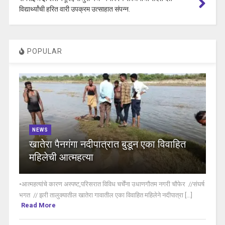
विद्यार्थ्यांची हरित वारी उपक्रम उत्साहात संपन्न.
POPULAR
NEWS
खातेरा पैनगंगा नदीपात्रात बुडून एका विवाहित
महिलेची आत्महत्या
•आत्महत्यांचे कारण अस्पष्ट,परिसरात विविध चर्चेंना उधाणगौतम नगरी चौफेर //संघर्ष
भगत // झरी तालुक्यातील खातेरा गावातील एका विवाहित महिलेने नदीपात्रा [...]
Read More