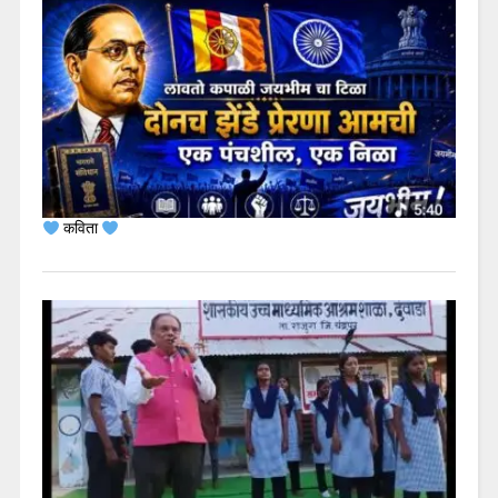
कविता