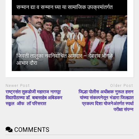
सन्मान द्या व सन्मान घ्या या सामाजिक उपक्रमांतर्गत
जिवती तालुका नवनिर्वाचित आमदार – देवराव भोंगळे
आभार दौरा
Newer Post
Older Post
राष्ट्रसंत तुकडोजी महाराज नागपूर
जिल्हा पोलीस अधीक्षक नुरूल हसन
विद्यापीठाच्या डॉ. बाबासाहेब आंबेडकर
यांच्या संकल्पनेतून भंडारा जिल्ह्यात
स्कूल ऑफ लॉ परिसरात
प्रकल्प दिशा योजनेअंतर्गत स्पर्धा
परीक्षा संपन्न
COMMENTS