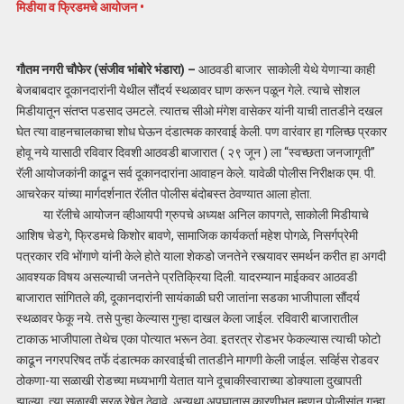
मिडीया व फ्रिडमचे आयोजन •
गौतम नगरी चौफेर (संजीव भांबोरे भंडारा) –
आठवडी बाजार साकोली येथे येणाऱ्या काही
बेजबाबदार दूकानदारांनी येथील सौंदर्य स्थळावर घाण करून पळून गेले. त्याचे सोशल
मिडीयातून संतप्त पडसाद उमटले. त्यातच सीओ मंगेश वासेकर यांनी याची तातडीने दखल
घेत त्या वाहनचालकाचा शोध घेऊन दंडात्मक कारवाई केली. पण वारंवार हा गलिच्छ प्रकार
होवू नये यासाठी रविवार दिवशी आठवडी बाजारात ( २९ जून ) ला “स्वच्छता जनजागृती”
रॅली आयोजकांनी काढून सर्व दूकानदारांना आवाहन केले. यावेळी पोलीस निरीक्षक एम. पी.
आचरेकर यांच्या मार्गदर्शनात रॅलीत पोलीस बंदोबस्त ठेवण्यात आला होता.
या रॅलीचे आयोजन व्हीआयपी ग्रुपचे अध्यक्ष अनिल कापगते, साकोली मिडीयाचे
आशिष चेडगे, फ्रिडमचे किशोर बावणे, सामाजिक कार्यकर्ता महेश पोगळे, निसर्गप्रेमी
पत्रकार रवि भोंगाणे यांनी केले होते याला शेकडो जनतेने रस्त्यावर समर्थन करीत हा अगदी
आवश्यक विषय असल्याची जनतेने प्रतिक्रिया दिली. यादरम्यान माईकवर आठवडी
बाजारात सांगितले की, दूकानदारांनी सायंकाळी घरी जातांना सडका भाजीपाला सौंदर्य
स्थळावर फेकू नये. तसे पुन्हा केल्यास गुन्हा दाखल केला जाईल. रविवारी बाजारातील
टाकाऊ भाजीपाला तेथेच एका पोत्यात भरून ठेवा. इतरत्र रोडभर फेकल्यास त्याची फोटो
काढून नगरपरिषद तर्फे दंडात्मक कारवाईची तातडीने मागणी केली जाईल. सर्व्हिस रोडवर
ठोकणा-या सळाखी रोडच्या मध्यभागी येतात याने दूचाकीस्वाराच्या डोक्याला दुखापती
झाल्या. त्या सळाखी सरळ रेषेत ठेवावे. अन्यथा अपघातास कारणीभूत म्हणून पोलीसांत गुन्हा