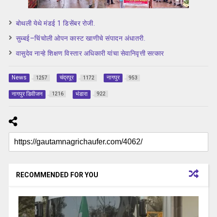
बोथली येथे मंडई 1 डिसेंबर रोजी.
सुब्बई–चिंचोली ओपन कास्ट खाणीचे संपादन अंधातरी.
वासुदेव नान्हे शिक्षण विस्तार अधिकारी यांचा सेवानिवृत्ती सत्कार
News
चंद्रपूर
नागपुर
1257
1172
953
नागपुर डिवीजन
भंडारा
1216
922
RECOMMENDED FOR YOU