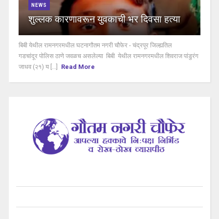
NEWS
शुल्लक कारणावरून युवकाची भर दिवसा हत्या
बिबी येथील रामनगरमधील घटनागौतम नगरी चौफेर - चंद्रपूर जिल्ह्यतिल
गडचांदूर पोलिस ठाणे जवळच असलेल्या बिबी येथील रामनगरमधील शिवराज पांडुरंग
जाधव (२१) य [...]
Read More