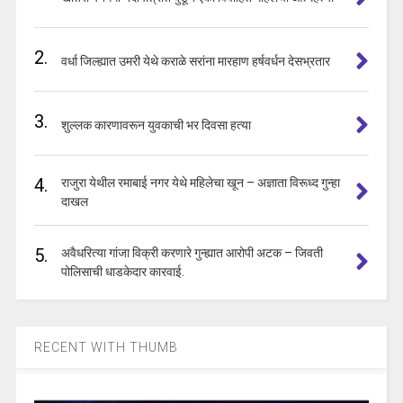
2.
वर्धा जिल्ह्यात उमरी येथे कराळे सरांना मारहाण हर्षवर्धन देसभ्रतार
3.
शुल्लक कारणावरून युवकाची भर दिवसा हत्या
4.
राजुरा येथील रमाबाई नगर येथे महिलेचा खून – अज्ञाता विरूध्द गुन्हा
दाखल
5.
अवैधरित्या गांजा विक्री करणारे गुन्ह्यात आरोपी अटक – जिवती
पोलिसाची धाडकेदार कारवाई.
RECENT WITH THUMB