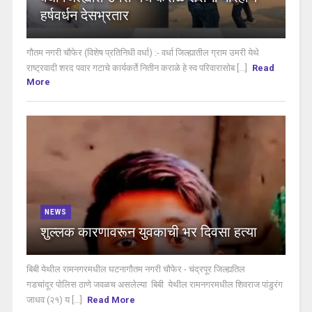
हर्षवर्धन देसभ्रतार
गौतम नगरी चौफेर (विशेष प्रतिनिधी वर्धा) :- वर्धा जिल्ह्यातील ग्राम उमरी येथे
राष्ट्रवादी शरद पवार गटाचे कार्यकर्ते नितीन कराळे हे स्व परिवारासोब [...]
Read
More
NEWS
शुल्लक कारणावरून युवकाची भर दिवसा हत्या
बिबी येथील रामनगरमधील घटनागौतम नगरी चौफेर - चंद्रपूर जिल्ह्यतिल
गडचांदूर पोलिस ठाणे जवळच असलेल्या बिबी येथील रामनगरमधील शिवराज पांडुरंग
जाधव (२१) य [...]
Read More