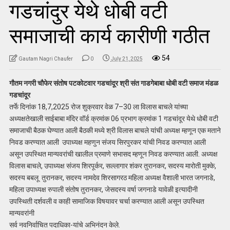
गडचांदुर येथे धोबी वटी
समाजाची कार्य कारीणी गठीत
54
Gautam Nagri Chaufer
0
July 21, 2025
गौतम नगरी चौफेर संतोष पटकोटवार गडचांदूर श्री संत गाडगेबाबा धोबी वटी समाज मंडळ
गडचांदूर
तर्फे दिनांक 18,7,2025 रोज शुक्रवार वेळ 7–30 ला विलास बाचले यांच्या
अध्यक्षतेखाली साईबाबा मंदिर वॉर्ड क्रमांक 06 प्रभाग क्रमांक 1 गडचांदूर येथे धोबी वटी
समाजाची बैठक घेण्यात आली बैठकी मध्ये श्री विलास बाचले यांची अध्यक्ष म्हणून एक मताने
निवड करण्यात आली उपाध्यक्ष महणुन संजय सिरपुरकर यांची निवड करण्यात आली
असून उपस्थित मान्यवरांची खालील प्रमाणे सभासद म्हणून निवड करण्यात आली. अध्यक्ष
विलास बाचले, उपाध्यक्ष संजय शिरपूर्कर, सल्लागार शंकर तुरानकर, सदस्य मारोती मुक्के,
सदस्य बबलू तुरानकर, सदस्य नामदेव शिरसागरठ महिला अध्यक्ष वैशाली भारत जगनाडे,
महिला उपाध्यक्ष रुपाली संतोष तुरानकर, जेसदस्य वर्षा जगनाडे यावेळी इत्यादीनी
उपस्थिती दर्शवली व काही सामाजिक विषयावर चर्चा करण्यात आली असून उपस्थित
मान्यवरांनी
सर्व नवनिर्वाचित पदाधिका-यांचे अभिनंदन केले.