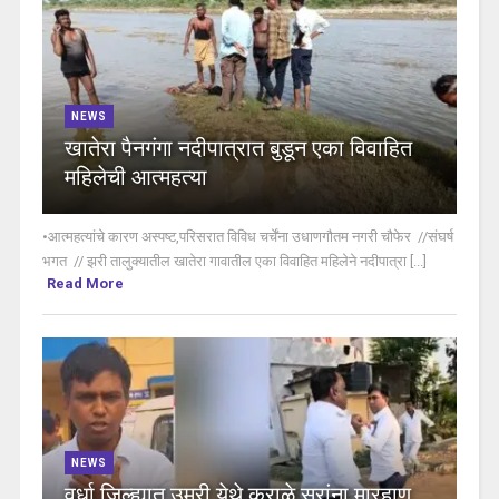
NEWS
खातेरा पैनगंगा नदीपात्रात बुडून एका विवाहित
महिलेची आत्महत्या
•आत्महत्यांचे कारण अस्पष्ट,परिसरात विविध चर्चेंना उधाणगौतम नगरी चौफेर //संघर्ष
भगत // झरी तालुक्यातील खातेरा गावातील एका विवाहित महिलेने नदीपात्रा [...]
Read More
NEWS
वर्धा जिल्ह्यात उमरी येथे कराळे सरांना मारहाण