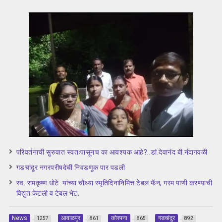
परिवर्तनाची सुरुवात स्वतःपासूनच का आवश्यक आहे?..डां.देवानंद बी.नंदागवळी
गडचांदूर नगरपरीषदेची निवडणूक पार पडली
स्व. रामकृष्ण धोटे यांच्या चौथ्या स्मृतिदिनानिमित्त टेबल फॅन, गरम पाणी करण्याची
विद्युत केटली व टेबल भेट.
News
आवाळपुर
कोरपना
गडचांदुर
1257
861
865
892