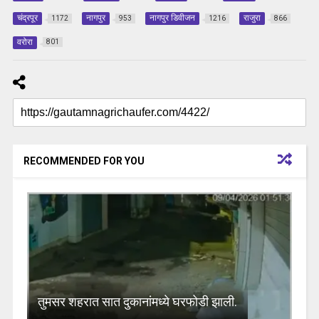
चंद्रपूर
नागपुर
नागपुर डिवीजन
राजुरा
1172
953
1216
866
वरोरा
801
RECOMMENDED FOR YOU
तुमसर शहरात सात दुकानांमध्ये घरफोडी झाली.