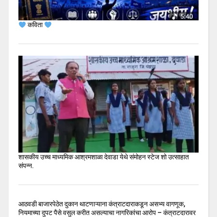
कविता
शासकीय उच्च माध्यमिक आश्रमशाळा देवाडा येथे संमोहन स्टेज शो उत्साहात
संपन्न.
आठवडी बाजारपेठेत दुकान थाटणाऱ्याना कंत्राटदाराकडून असभ्य वागणूक,
नियमाच्या दुपट पैसे वसुल करीत असल्याचा नागरिकांचा आरोप – कंत्राटदारावर