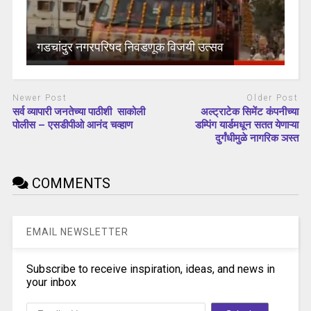
गडचांदुर नगरपरिषद निवडणूक विजयी उत्सव
Newer Post
Older Post
सर्व व्यापारी जनतेच्या पाठीशी साकोली
अल्ट्राटेक सिमेंट कंपनीच्या
पोलीस – एसडीपीओ आनंद चव्हाण
डम्पिंग यार्डमधून सतत येणाऱ्या
दुर्गंधीमुळे नागरिक ञस्त
COMMENTS
EMAIL NEWSLETTER
Subscribe to receive inspiration, ideas, and news in
your inbox