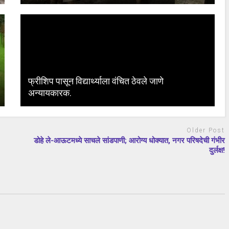
फ्रीशिप पासून विद्यार्थ्याला वंचित ठेवले जाणे
अन्यायकारक.
Older Post
डोहे ले-आऊटमध्ये साचले सांडपाणी; आरोग्य धोक्यात, नगर परिषदेची गंभीर
दुर्लक्ष!