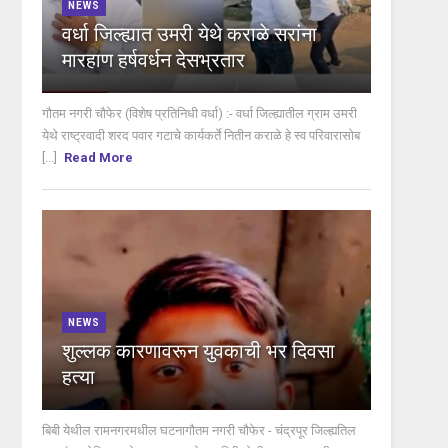
NEWS
वर्धा जिल्ह्यात उमरी येथे कराळे सरांना
मारहाण हर्षवर्धन देसभ्रतार
गौतम नगरी चौफेर (विशेष प्रतिनिधी वर्धा) :- वर्धा जिल्ह्यातील ग्राम उमरी
येथे राष्ट्रवादी शरद पवार गटाचे कार्यकर्ते नितीन कराळे हे स्व परिवारासोब
[...]
Read More
NEWS
शुल्लक कारणावरून युवकाची भर दिवसा
हत्या
बिबी येथील रामनगरमधील घटनागौतम नगरी चौफेर - चंद्रपूर जिल्ह्यतिल