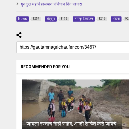
गुरुकुल महाविद्यालयात संविधान दिन साजरा
News
चंद्रपूर
नागपुर डिवीजन
भंडारा
1257
1172
1216
92
RECOMMENDED FOR YOU
जायला रस्ताच नाही साहेब, आम्ही शाळेत कसे जायचे.