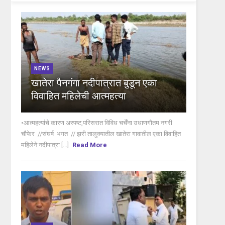
NEWS
खातेरा पैनगंगा नदीपात्रात बुडून एका
विवाहित महिलेची आत्महत्या
•आत्महत्यांचे कारण अस्पष्ट,परिसरात विविध चर्चेंना उधाणगौतम नगरी
चौफेर //संघर्ष भगत // झरी तालुक्यातील खातेरा गावातील एका विवाहित
महिलेने नदीपात्रा [...]
Read More