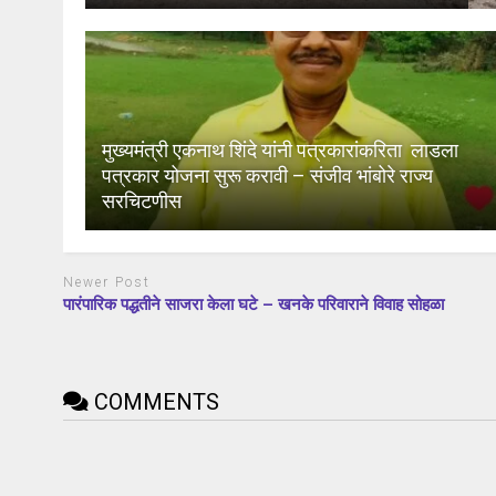
मुख्यमंत्री एकनाथ शिंदे यांनी पत्रकारांकरिता लाडला
पत्रकार योजना सुरू करावी – संजीव भांबोरे राज्य
सरचिटणीस
Newer Post
पारंपारिक पद्धतीने साजरा केला घटे – खनके परिवाराने विवाह सोहळा
COMMENTS