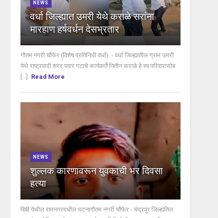
NEWS
वर्धा जिल्ह्यात उमरी येथे कराळे सरांना
मारहाण हर्षवर्धन देसभ्रतार
गौतम नगरी चौफेर (विशेष प्रतिनिधी वर्धा) :- वर्धा जिल्ह्यातील ग्राम उमरी
येथे राष्ट्रवादी शरद पवार गटाचे कार्यकर्ते नितीन कराळे हे स्व परिवारासोब
[...]
Read More
NEWS
शुल्लक कारणावरून युवकाची भर दिवसा
हत्या
बिबी येथील रामनगरमधील घटनागौतम नगरी चौफेर - चंद्रपूर जिल्ह्यतिल