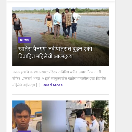
NEWS
खातेरा पैनगंगा नदीपात्रात बुडून एका
विवाहित महिलेची आत्महत्या
•आत्महत्यांचे कारण अस्पष्ट,परिसरात विविध चर्चेंना उधाणगौतम नगरी
चौफेर //संघर्ष भगत // झरी तालुक्यातील खातेरा गावातील एका विवाहित
महिलेने नदीपात्रा [...]
Read More