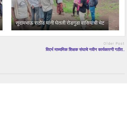
सुदामभाऊ राठोड यांनी घेतली रोडगुडा वासियांची भेट
Older Post
विदर्भ माध्यमिक शिक्षक संघाचे नवीन कार्यकारणी गठीत..