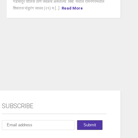
गडचांदूर पोलिस ठाणे जवळच असलेल्या बिबी येथील रामनगरमधील
शिवराज पांडुरंग जाधव (२१) य [...]
Read More
SUBSCRIBE