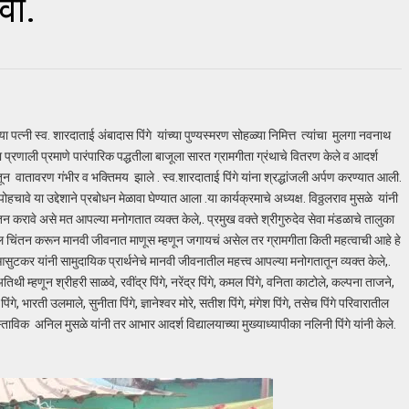
वा.
ा पत्नी स्व. शारदाताई अंबादास पिंगे यांच्या पुण्यस्मरण सोहळ्या निमित्त त्यांचा मुलगा नवनाथ
ा प्रणाली प्रमाणे पारंपारिक पद्धतीला बाजूला सारत ग्रामगीता ग्रंथाचे वितरण केले व आदर्श
तून वातावरण गंभीर व भक्तिमय झाले . स्व.शारदाताई पिंगे यांना श्रद्धांजली अर्पण करण्यात आली.
हचावे या उद्देशाने प्रबोधन मेळावा घेण्यात आला .या कार्यक्रमाचे अध्यक्ष. विठ्ठलराव मुसळे यांनी
तन करावे असे मत आपल्या मनोगतात व्यक्त केले,. प्रमुख वक्ते श्रीगुरुदेव सेवा मंडळाचे तालुका
खोल चिंतन करून मानवी जीवनात माणूस म्हणून जगायचं असेल तर ग्रामगीता किती महत्वाची आहे हे
सुटकर यांनी सामुदायिक प्रार्थनेचे मानवी जीवनातील महत्त्व आपल्या मनोगतातून व्यक्त केले,.
थी म्हणून श्रीहरी साळवे, रवींद्र पिंगे, नरेंद्र पिंगे, कमल पिंगे, वनिता काटोले, कल्पना ताजने,
ंगे, भारती उलमाले, सुनीता पिंगे, ज्ञानेश्वर मोरे, सतीश पिंगे, मंगेश पिंगे, तसेच पिंगे परिवारातील
ास्ताविक अनिल मुसळे यांनी तर आभार आदर्श विद्यालयाच्या मुख्याध्यापीका नलिनी पिंगे यांनी केले.