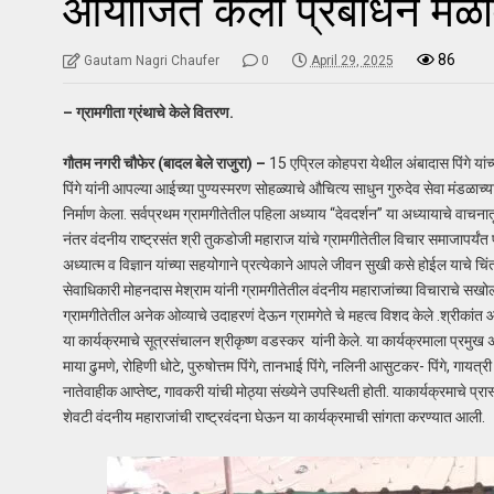
आयोजित केला प्रबोधन मेळा
86
Gautam Nagri Chaufer
0
April 29, 2025
– ग्रामगीता ग्रंथाचे केले वितरण.
गौतम नगरी चौफेर (बादल बेले राजुरा) –
15 एप्रिल कोहपरा येथील अंबादास पिंगे यांच्य
पिंगे यांनी आपल्या आईच्या पुण्यस्मरण सोहळ्याचे औचित्य साधुन गुरुदेव सेवा मंडळाच्य
निर्माण केला. सर्वप्रथम ग्रामगीतेतील पहिला अध्याय “देवदर्शन” या अध्यायाचे वाचना
नंतर वंदनीय राष्ट्रसंत श्री तुकडोजी महाराज यांचे ग्रामगीतेतील विचार समाजापर्यंत पो
अध्यात्म व विज्ञान यांच्या सहयोगाने प्रत्येकाने आपले जीवन सुखी कसे होईल याचे चिं
सेवाधिकारी मोहनदास मेश्राम यांनी ग्रामगीतेतील वंदनीय महाराजांच्या विचाराचे स
ग्रामगीतेतील अनेक ओव्याचे उदाहरणं देऊन ग्रामगेते चे महत्व विशद केले .श्रीकांत आ
या कार्यक्रमाचे सूत्रसंचालन श्रीकृष्ण वडस्कर यांनी केले. या कार्यक्रमाला प्रमुख अति
माया ढुमणे, रोहिणी धोटे, पुरुषोत्तम पिंगे, तानभाई पिंगे, नलिनी आसुटकर- पिंगे, गायत्री पि
नातेवाहीक आप्तेष्ट, गावकरी यांची मोठ्या संख्येने उपस्थिती होती. याकार्यक्रमाचे प्र
शेवटी वंदनीय महाराजांची राष्ट्रवंदना घेऊन या कार्यक्रमाची सांगता करण्यात आली.