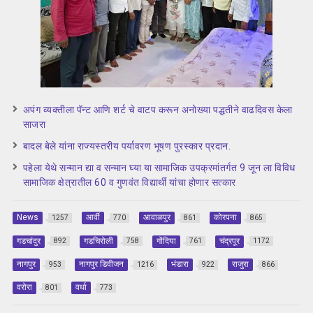
अपंग व्यक्तीला पॅन्ट आणि शर्ट चे वाटप करून अनोख्या पद्धतीने वाढदिवस केला
साजरा
बादल बेले यांना राज्यस्तरीय पर्यावरण भूषण पुरस्कार प्रदान.
पहेला येथे सन्मान द्या व सन्मान घ्या या सामाजिक उपक्रमांतर्गत 9 जून ला विविध
सामाजिक क्षेत्रातील 60 व गुणवंत विद्यार्थी यांचा होणार सत्कार
News
आर्वी
आवाळपुर
कोरपना
1257
770
861
865
गडचांदुर
गडचिरोली
गोंदिया
चंद्रपूर
892
758
761
1172
नागपुर
नागपुर डिवीजन
भंडारा
राजुरा
953
1216
922
866
वरोरा
वर्धा
801
773