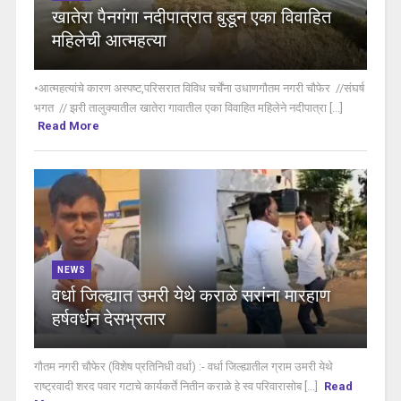
खातेरा पैनगंगा नदीपात्रात बुडून एका विवाहित
महिलेची आत्महत्या
•आत्महत्यांचे कारण अस्पष्ट,परिसरात विविध चर्चेंना उधाणगौतम नगरी चौफेर //संघर्ष
भगत // झरी तालुक्यातील खातेरा गावातील एका विवाहित महिलेने नदीपात्रा [...]
Read More
NEWS
वर्धा जिल्ह्यात उमरी येथे कराळे सरांना मारहाण
हर्षवर्धन देसभ्रतार
गौतम नगरी चौफेर (विशेष प्रतिनिधी वर्धा) :- वर्धा जिल्ह्यातील ग्राम उमरी येथे
राष्ट्रवादी शरद पवार गटाचे कार्यकर्ते नितीन कराळे हे स्व परिवारासोब [...]
Read