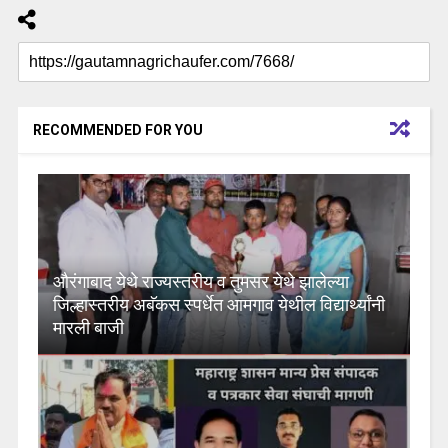
RECOMMENDED FOR YOU
औरंगाबाद येथे राज्यस्तरीय व तुमसर येथे झालेल्या
जिल्हास्तरीय अबॅकस स्पर्धेत आमगाव येथील विद्यार्थ्यांनी
मारली बाजी