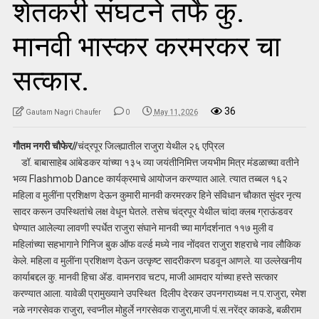
शेतकरी संघटने तर्फे कु.
मानवी भास्कर करमरकर चा
सत्कार.
36
Gautam Nagri Chaufer
0
May 11, 2026
गौतम नगरी चौफेर//
चंद्रपूर जिल्ह्यातील राजुरा येथील २६ एप्रिल
डॉ. बाबासाहेब आंबेडकर यांच्या १३५ व्या जयंतीनिमित्त जयभीम मित्र मंडळाच्या वतीने
भव्य Flashmob Dance कार्यक्रमाचे आयोजन करण्यात आले. त्यात तब्बल १६२
महिला व मुलींना प्रशिक्षण देऊन कुमारी मानवी करमरकर हिने संविधान चौकात सुंदर नृत्य
सादर करून उपस्थितांचे लक्ष वेधून घेतले. तसेच चंद्रपूर येथील चांदा क्लब ग्राऊंडवर
घेण्यात आलेल्या लावणी स्पर्धेत राजुरा संघाने मानवी च्या मार्गदर्शनात ११७ मुली व
महिलांच्या सहभागाने गिनिज बुक ऑफ वर्ल्ड मध्ये नाव नोंदवत राजुरा शहराचे नाव लौकिक
केले. महिला व मुलींना प्रशिक्षण देऊन उत्कृष्ट सादरीकरण घडवून आणले. या उल्लेखनीय
कार्याबद्दल कु. मानवी हिचा ॲड. वामनराव चटप, माजी आमदार यांच्या हस्ते सत्कार
करण्यात आला. यावेळी प्रामुख्याने उपस्थित दिलीप देरकर उपनगराध्यक्ष न.प.राजुरा, रमेश
नळे नगरसेवक राजुरा, स्वप्नील मोहुर्ले नगरसेवक राजुरा,माजी पं.स.नरेंद्र काकडे, बळीराम