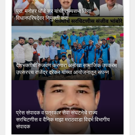
प्रा. मनोहर धोंडे सर यांची राज्यसभा किंवा
विधानपरिषदेवर नियुक्ती करा
देशभक्तीची रुजवण करणारा अनोखा सामाजिक उपक्रम
उपसरपंच राजेंद्र दरेकर यांच्या आयोजनातून संपन्न
प्रेस संपादक व पत्रकार सेवा संघटनेचे राज्य
सरचिटणीस व दैनिक माझा मराठवाडा विदर्भ विभागीय
संपादक