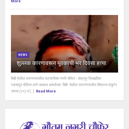
More
NEWS
शुल्लक कारणावरून युवकाची भर दिवसा हत्या
बिबी येथील रामनगरमधील घटनागौतम नगरी चौफेर - चंद्रपूर जिल्ह्यतिल
गडचांदूर पोलिस ठाणे जवळच असलेल्या बिबी येथील रामनगरमधील शिवराज पांडुरंग
जाधव (२१) य [...]
Read More