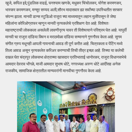
खुजे, कपिल इद्दे,पुंडलिक वाढई, घनश्याम खणके, मधुकर चिंचोलकर, योगेश करमणकर,
भास्कर करमणकर, मन्सूर सय्यद अली,सौरभ मादासवार ह्या सर्वांच्या उपस्थितीत सत्कार
संपन्न झाला. मानवी डान्स स्टुडिओ राजुरा च्या माध्यमातून लहान मुलींपासून ते जेष्ठ
महिलांना कोरिओग्राफर म्हणून मानवी नृत्यकलेचे प्रशिक्षण देत आहे. विशेषतः
महाराष्ट्राची लोककला असलेली लावणीनृत्य यावर ती विशेषत्वाने परिश्रम घेत आहे. यापूर्वी
मानवी चा राजुरा दांडिया क्विन व मराठमोळा दांडिया सन्मानाने गुणगौरव केला आहे. सुगम
संगीत ग्रुप मधूनही आपली गायनाची आवड ती पूर्ण करीत आहे. चित्रकला व पेंटिंग मध्ये
तिला आवड असून नृत्यकलेत करिअर करण्याची तिची तीव्र इच्छा आहे. तिच्या या कलेची
दखल घेत चंद्रपूर लोकसभा क्षेत्राच्या खासदार प्रतिभाताई धानोरकर, राजुरा विधानसभेचे
आमदार देवराव भोंगळे, माजी आमदार सुभाष धोटे, नगरध्यक्ष अरुण धोटे आदींसह अनेक
राजकीय, सामाजिक क्षेत्रातील मान्यवरांनी मानवीचा गुणगौरव केला आहे.