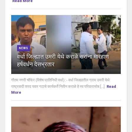
Read More
NEWS
वर्धा जिल्ह्यात उमरी येथे कराळे सरांना मारहाण
हर्षवर्धन देसभ्रतार
गौतम नगरी चौफेर (विशेष प्रतिनिधी वर्धा) :- वर्धा जिल्ह्यातील ग्राम उमरी येथे
राष्ट्रवादी शरद पवार गटाचे कार्यकर्ते नितीन कराळे हे स्व परिवारासोब [...]
Read
More