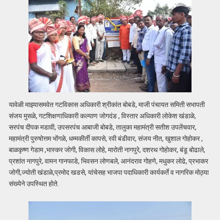
यावेळी माझ्यासमवेत गटविकास अधिकारी श्रीकांत बोबडे, माजी पंचायत समिती सभापती
संजय मुसळे, गटशिक्षणाधिकारी कल्याण जोगदंड , विस्तार अधिकारी लोकेश खंडाळे,
सरपंच दीपक मडावी, उपसरपंच आबाजी बोबडे, तालुका महामंत्री सतीश उपलेंचवार,
महामंत्री पुरुषोत्तम भोंगळे, धम्मकीर्ती कापसे, रवी बंडीवार, संजय नीत, खुशाल गोहोकर ,
बाळकृष्ण गेडाम ,भास्कर जोगी, विकास लोहे, मारोती नागपुरे, दशरथ गोहोकर, बंडू बोढाले,
प्रशांत नागपुरे, वामन गानफाडे, भिवसन लोणबले, आनंदराव गोहणे, मधुकर लोढे, प्रभाकर
जोगी,ज्योती खंडाळे,प्रमोद खडसे, यांचेसह भाजपा पदाधिकारी कार्यकर्ते व नागरिक मोठ्या
संख्येने उपस्थित होते.