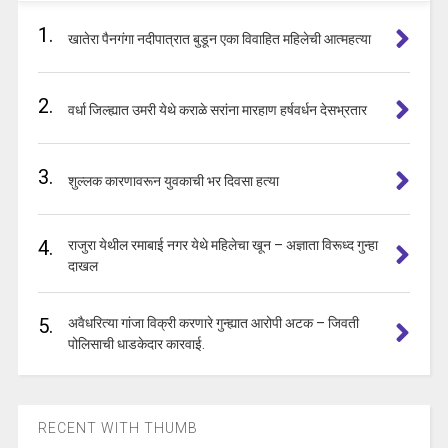
1.
खातेरा पैनगंगा नदीपात्रात बुडून एका विवाहित महिलेची आत्महत्या
2.
वर्धा जिल्ह्यात उमरी येथे कराळे सरांना मारहाण हर्षवर्धन देसभ्रतार
3.
शुल्लक कारणावरून युवकाची भर दिवसा हत्या
4.
राजुरा येथील रमाबाई नगर येथे महिलेचा खून – अज्ञाता विरूध्द गुन्हा
दाखल
5.
अवैधरित्या गांजा विक्री करणारे गुन्ह्यात आरोपी अटक – जिवती
पोलिसाची धाडकेदार कारवाई.
RECENT WITH THUMB