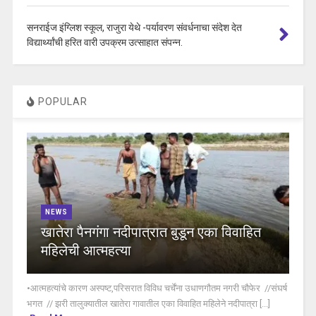
सनराईज इंग्लिश स्कूल, राजुरा येथे -पर्यावरण संवर्धनाचा संदेश देत
विद्यार्थ्यांची हरित वारी उपक्रम उत्साहात संपन्न.
POPULAR
NEWS
खातेरा पैनगंगा नदीपात्रात बुडून एका विवाहित
महिलेची आत्महत्या
•आत्महत्यांचे कारण अस्पष्ट,परिसरात विविध चर्चेंना उधाणगौतम नगरी चौफेर //संघर्ष
भगत // झरी तालुक्यातील खातेरा गावातील एका विवाहित महिलेने नदीपात्रा [...]