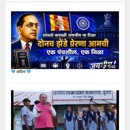
कविता