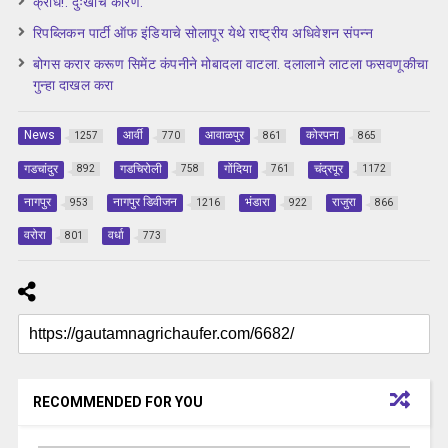
क्रोध!. दुःखाचे कारण.
रिपब्लिकन पार्टी ऑफ इंडियाचे सोलापूर येथे राष्ट्रीय अधिवेशन संपन्न
बोगस करार करूण सिमेंट कंपनीने मोबादला वाटला. दलालाने लाटला फसवणूकीचा
गुन्हा दाखल करा
News
आर्वी
आवाळपुर
कोरपना
1257
770
861
865
गडचांदुर
गडचिरोली
गोंदिया
चंद्रपूर
892
758
761
1172
नागपुर
नागपुर डिवीजन
भंडारा
राजुरा
953
1216
922
866
वरोरा
वर्धा
801
773
RECOMMENDED FOR YOU