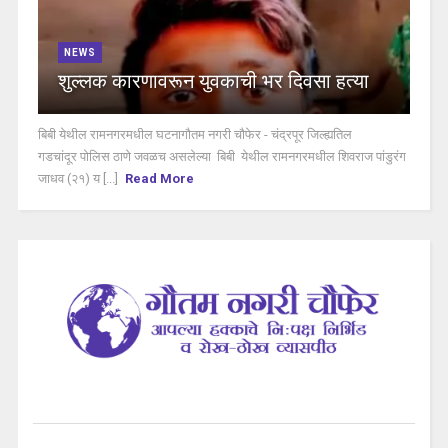
NEWS
शुल्लक कारणावरून युवकाची भर दिवसा हत्या
बिबी येथील रामनगरमधील घटनागौतम नगरी चौफेर - चंद्रपूर जिल्ह्यतिल
गडचांदूर पोलिस ठाणे जवळच असलेल्या बिबी येथील रामनगरमधील शिवराज पांडुरंग
जाधव (२१) य [...]
Read More