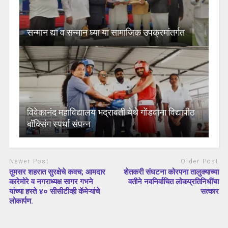
सन्मान द्या व सन्मान घ्या या सामाजिक उपक्रमांतर्गत
विवेकानंद महाविद्यालय भद्रावती येथे गोंडवाना विद्यापीठ
बॉक्सिंग स्पर्धा संपन्न
Newer Post
Older Post
तुमसर शहरात सुरक्षेचे कवच; आमदार
शेतकरी संघटना कोरपना तालुक्याच्या
कारेमोरे व नगराध्यक्ष सागर गभने
वतीने नवनिर्वाचित लोकप्रतिनिधींचा
यांच्या हस्ते ४० सीसीटीव्ही कॅमेऱ्यांचे
सत्कार
लोकार्पण.