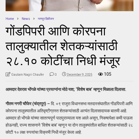
Home
News
नागपुर डिवीजन
गोंडपिपरी आणि कोरपना
तालुक्यातील शेतकऱ्यांसाठी
२८.१० कोटींचा निधी मंजूर
105
Gautam Nagri Chaufer
0
December 9, 2025
आमदार देवराव भोंगळे यांच्या प्रयत्नांना मोठे यश; ‘विशेष बाब’ म्हणून मिळाला दिलासा.
गौतम नगरी चौफेर (चंद्रपूर) –
दि. ०९ राजुरा विधानसभा मतदारसंघातील गोंडपिपरी आणि
कोरपना तालुक्यातील अतिवृष्टीग्रस्त शेतकऱ्यांसाठी अत्यंत दिलासादायक बातमी आहे.
आमदार हो भोंगळे यांच्या सातत्यपूर्ण पाठपुराव्याला यश आले असून, निकषापेक्षा कमी पाऊस
होऊनही, राज्य शासनाने ‘विशेष बाब’ म्हणून या दोन तालुक्यांतील बाधित शेतकऱ्यांसाठी २८
कोटी १० लक्ष रुपयांचा विक्रमी निधी मंजूर केला आहे.