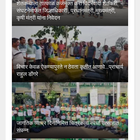
शेतकऱ्याला तात्काळ कर्जमुक्त करा विदर्भवादी शेतकरी
संघटनेमार्फत जिल्हाधिकारी , प्रधानमंत्री, मुख्यमंत्री,
कृषी मंत्री यांना निवेदन
विचार केवळ ऐकण्यापुरते न ठेवता कृतीत आणावे…प्राचार्य
राहुल डोंगरे
जागतिक व्याघ्र दिनानिमित्त चित्रकला स्पर्धा उत्साहात
संपन्न.