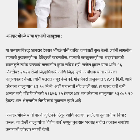
आमदार भोंगळे यांचा प्रभावी पाठपुरावा :
या अन्यायाविरुद्ध आमदार देवराव भोंगळे यांनी त्वरित कार्यवाही सुरू केली. त्यांनी लागलीच
राज्याचे मुख्यमंत्री ना. देवेंद्रजी फडणवीस, राज्याचे महसूलमंत्री ना. चंद्रशेखरजी
बावनकुळे तसेच राज्याचे तत्कालीन मुख्य सचिव श्री. राजेश कुमार यांना आणि १६
ऑक्टोबर २०२५ रोजी जिल्हाधिकारी आणि जिल्हा कृषी अधीक्षक यांना सविस्तर
पत्रव्यवहार केला. त्यांनी पत्रात नमूद केले की, गोंडपिपरी तालुक्यात ६४.०८ मि.मी. आणि
कोरपना तालुक्यात ६३.१० मि.मी. अशी पावसाची नोंद झाली आहे. हा फरक जरी कमी
असला तरी, गोंडपिपरीमध्ये १९६७६.६५ हेक्टर आर. तर कोरपना तालुक्यात १३४०१.१२
हेक्टर आर. क्षेत्रातील शेतपिकांचे नुकसान झाले आहे.
आमदार भोंगळे यांनी मानवी दृष्टिकोन ठेवून आणि प्रत्यक्ष झालेल्या नुकसानीचा विचार
करून, या दोन्ही तालुक्यांचा ‘विशेष बाब’ म्हणून नुकसान भरपाई यादीत तत्काळ समावेश
करण्याची जोरदार मागणी केली.