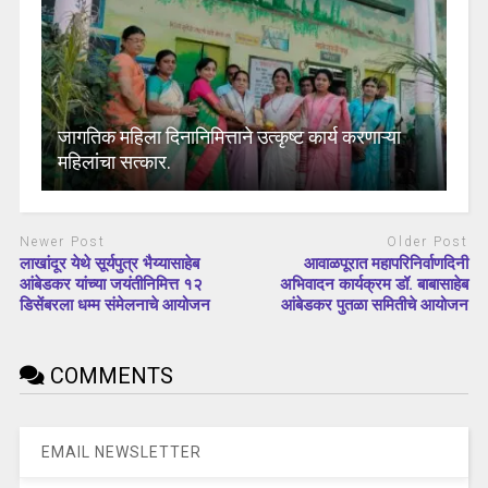
जागतिक महिला दिनानिमित्ताने उत्कृष्ट कार्य करणाऱ्या
महिलांचा सत्कार.
Newer Post
Older Post
लाखांदूर येथे सूर्यपुत्र भैय्यासाहेब
आवाळपूरात महापरिनिर्वाणदिनी
आंबेडकर यांच्या जयंतीनिमित्त १२
अभिवादन कार्यक्रम डॉ. बाबासाहेब
डिसेंबरला धम्म संमेलनाचे आयोजन
आंबेडकर पुतळा समितीचे आयोजन
COMMENTS
EMAIL NEWSLETTER