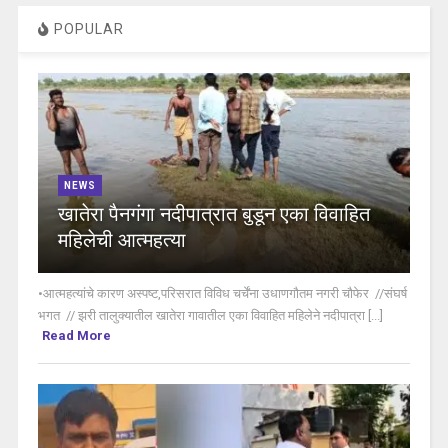
POPULAR
NEWS
खातेरा पैनगंगा नदीपात्रात बुडून एका विवाहित
महिलेची आत्महत्या
•आत्महत्यांचे कारण अस्पष्ट,परिसरात विविध चर्चेंना उधाणगौतम नगरी चौफेर //संघर्ष
भगत // झरी तालुक्यातील खातेरा गावातील एका विवाहित महिलेने नदीपात्रा [...]
Read More