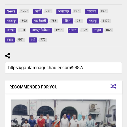
News
आर्वी
आवाळपुर
कोरपना
1257
770
861
865
गडचांदुर
गडचिरोली
गोंदिया
चंद्रपूर
892
758
761
1172
नागपुर
नागपुर डिवीजन
भंडारा
राजुरा
953
1216
922
866
वरोरा
वर्धा
801
773
RECOMMENDED FOR YOU