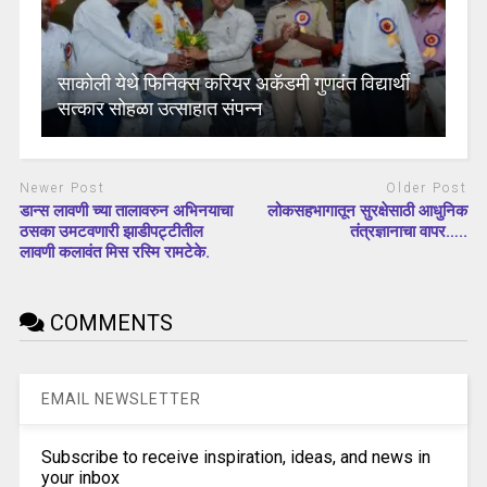
साकोली येथे फिनिक्स करियर अकॅडमी गुणवंत विद्यार्थी
सत्कार सोहळा उत्साहात संपन्न
Newer Post
Older Post
डान्स लावणी च्या तालावरुन अभिनयाचा
लोकसहभागातून सुरक्षेसाठी आधुनिक
ठसका उमटवणारी झाडीपट्टीतील
तंत्रज्ञानाचा वापर…..
लावणी कलावंत मिस रस्मि रामटेके.
COMMENTS
EMAIL NEWSLETTER
Subscribe to receive inspiration, ideas, and news in
your inbox