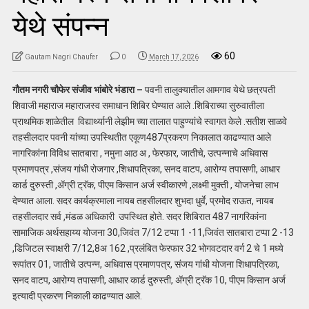
येथे संपन्न
60
Gautam Nagri Chaufer
0
March 17, 2026
गौतम नगरी चौफेर संजीव भांबोरे भंडारा –
पवनी तालुक्यातील आमगाव येथे छत्रपती
शिवाजी महाराज महाराजस्व समाधान शिबिर घेण्यात आले .शिबिराच्या सुरुवातीला
प्राथमिक शाळेतील विद्यार्थ्यानी लेझीम च्या तालात पाहुण्यांचे स्वागत केले .सतीश साळवे
तहसीलदार पवनी यांच्या उपस्थितीत एकूण487प्रकरण निकालात काढण्यात आले
नागरिकांना विविध सातबारा , नमुना आठ अ , फेरफार, जातीचे, उत्पन्नाचे अधिवास
प्रमाणपत्र ,संजय गांधी रोजगार ,शिधापत्रिका, सनद वाटप, आरोग्य तपासणी, आधार
कार्ड दुरुस्ती ,ॲग्री ट्रॅक, पीएम किसान अर्ज स्वीकारणे ,लक्ष्मी मुक्ती , योजनेचा लाभ
देण्यात आला. सदर कार्यक्रमाला नायब तहसीलदार शुभदा धुर्वे, प्रमोद राऊत, नायब
तहसीलदार सर्व ,मंडळ अधिकारी उपस्थित होते. सदर शिबिरात 487 नागरिकांना
सामाजिक अर्थसहाय्य योजना 30,जिवंत 7/12 टप्पा 1 -11,जिवंत सातबारा टप्पा 2 -13
,डिजिटल स्वाक्षरी 7/12,8अ 162 ,प्रलंबित फेरफार 32 भोगवटदार वर्ग 2 चे 1 मध्ये
रूपांतर 01, जातीचे उत्पन्न, अधिवास प्रमाणपत्र, संजय गांधी योजना शिधापत्रिका,
सनद वाटप, आरोग्य तपासणी, आधार कार्ड दुरुस्ती, ॲग्री ट्रॅक 10, पीएम किसान अर्ज
इत्यादी प्रकरण निकाली काढण्यात आले.