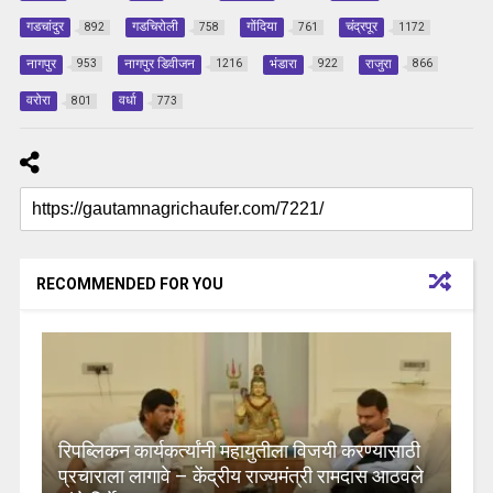
गडचांदुर
गडचिरोली
गोंदिया
चंद्रपूर
892
758
761
1172
नागपुर
नागपुर डिवीजन
भंडारा
राजुरा
953
1216
922
866
वरोरा
वर्धा
801
773
RECOMMENDED FOR YOU
रिपब्लिकन कार्यकर्त्यांनी महायुतीला विजयी करण्यासाठी
प्रचाराला लागावे – केंद्रीय राज्यमंत्री रामदास आठवले