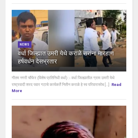
NEWS
वर्धा जिल्ह्यात उमरी येथे कराळे सरांना मारहाण
हर्षवर्धन देसभ्रतार
गौतम नगरी चौफेर (विशेष प्रतिनिधी वर्धा) :- वर्धा जिल्ह्यातील ग्राम उमरी येथे
राष्ट्रवादी शरद पवार गटाचे कार्यकर्ते नितीन कराळे हे स्व परिवारासोब [...]
Read
More