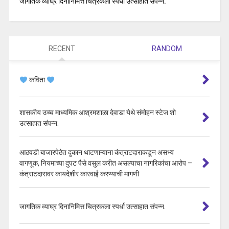
जागतिक व्याघ्र दिनानिमित्त चित्रकला स्पर्धा उत्साहात संपन्न.
RECENT
RANDOM
कविता
शासकीय उच्च माध्यमिक आश्रमशाळा देवाडा येथे संमोहन स्टेज शो
उत्साहात संपन्न.
आठवडी बाजारपेठेत दुकान थाटणाऱ्याना कंत्राटदाराकडून असभ्य
वागणूक, नियमाच्या दुपट पैसे वसुल करीत असल्याचा नागरिकांचा आरोप –
कंत्राटदारावर कायदेशीर कारवाई करण्याची मागणी
जागतिक व्याघ्र दिनानिमित्त चित्रकला स्पर्धा उत्साहात संपन्न.