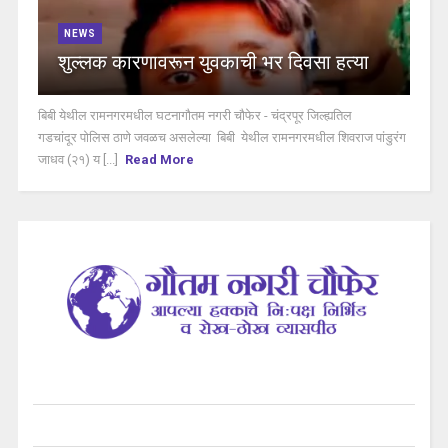
NEWS
शुल्लक कारणावरून युवकाची भर दिवसा हत्या
बिबी येथील रामनगरमधील घटनागौतम नगरी चौफेर - चंद्रपूर जिल्ह्यतिल
गडचांदूर पोलिस ठाणे जवळच असलेल्या बिबी येथील रामनगरमधील शिवराज पांडुरंग
जाधव (२१) य [...]
Read More