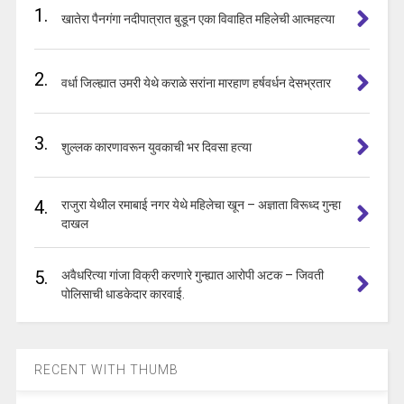
1.
खातेरा पैनगंगा नदीपात्रात बुडून एका विवाहित महिलेची आत्महत्या
2.
वर्धा जिल्ह्यात उमरी येथे कराळे सरांना मारहाण हर्षवर्धन देसभ्रतार
3.
शुल्लक कारणावरून युवकाची भर दिवसा हत्या
4.
राजुरा येथील रमाबाई नगर येथे महिलेचा खून – अज्ञाता विरूध्द गुन्हा
दाखल
5.
अवैधरित्या गांजा विक्री करणारे गुन्ह्यात आरोपी अटक – जिवती
पोलिसाची धाडकेदार कारवाई.
RECENT WITH THUMB