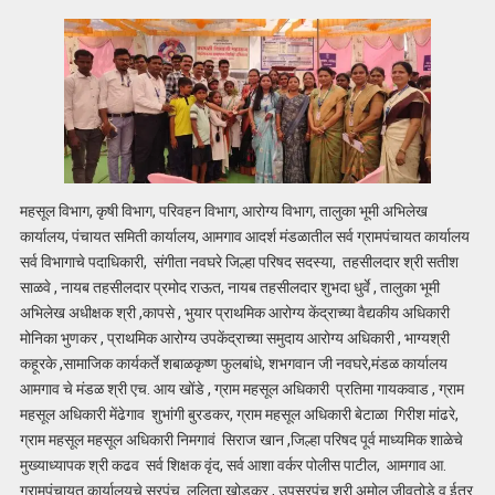
महसूल विभाग, कृषी विभाग, परिवहन विभाग, आरोग्य विभाग, तालुका भूमी अभिलेख
कार्यालय, पंचायत समिती कार्यालय, आमगाव आदर्श मंडळातील सर्व ग्रामपंचायत कार्यालय
सर्व विभागाचे पदाधिकारी, संगीता नवघरे जिल्हा परिषद सदस्या, तहसीलदार श्री सतीश
साळवे , नायब तहसीलदार प्रमोद राऊत, नायब तहसीलदार शुभदा धुर्वे , तालुका भूमी
अभिलेख अधीक्षक श्री ,कापसे , भुयार प्राथमिक आरोग्य केंद्राच्या वैद्यकीय अधिकारी
मोनिका भुणकर , प्राथमिक आरोग्य उपकेंद्राच्या समुदाय आरोग्य अधिकारी , भाग्यश्री
कहूरके ,सामाजिक कार्यकर्ते शबाळकृष्ण फुलबांधे, शभगवान जी नवघरे,मंडळ कार्यालय
आमगाव चे मंडळ श्री एच. आय खोंडे , ग्राम महसूल अधिकारी प्रतिमा गायकवाड , ग्राम
महसूल अधिकारी मेंढेगाव शुभांगी बुरडकर, ग्राम महसूल अधिकारी बेटाळा गिरीश मांढरे,
ग्राम महसूल महसूल अधिकारी निमगावं सिराज खान ,जिल्हा परिषद पूर्व माध्यमिक शाळेचे
मुख्याध्यापक श्री कढव सर्व शिक्षक वृंद, सर्व आशा वर्कर पोलीस पाटील, आमगाव आ.
ग्रामपंचायत कार्यालयचे सरपंच ललिता खोडकर , उपसरपंच श्री अमोल जीवतोडे व ईतर