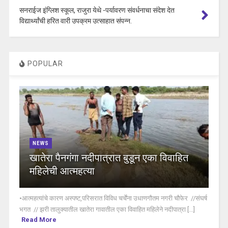
सनराईज इंग्लिश स्कूल, राजुरा येथे -पर्यावरण संवर्धनाचा संदेश देत
विद्यार्थ्यांची हरित वारी उपक्रम उत्साहात संपन्न.
POPULAR
NEWS
खातेरा पैनगंगा नदीपात्रात बुडून एका विवाहित
महिलेची आत्महत्या
•आत्महत्यांचे कारण अस्पष्ट,परिसरात विविध चर्चेंना उधाणगौतम नगरी चौफेर //संघर्ष
भगत // झरी तालुक्यातील खातेरा गावातील एका विवाहित महिलेने नदीपात्रा [...]
Read More