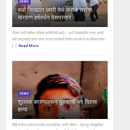
NEWS
वर्धा जिल्ह्यात उमरी येथे कराळे सरांना
मारहाण हर्षवर्धन देसभ्रतार
गौतम नगरी चौफेर (विशेष प्रतिनिधी वर्धा) :- वर्धा जिल्ह्यातील ग्राम उमरी
येथे राष्ट्रवादी शरद पवार गटाचे कार्यकर्ते नितीन कराळे हे स्व परिवारासोब
[...]
Read More
NEWS
शुल्लक कारणावरून युवकाची भर दिवसा
हत्या
बिबी येथील रामनगरमधील घटनागौतम नगरी चौफेर - चंद्रपूर जिल्ह्यतिल