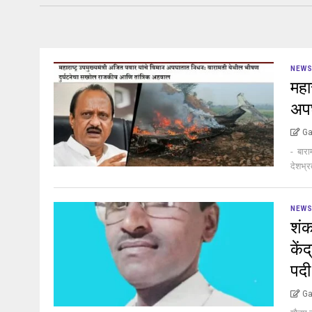
NEW
महा
अप
Ga
- बारा
देशभ्र
NEW
शंक
कें
पदी
Ga