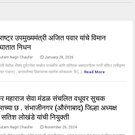
S
राष्ट्र उपमुख्यमंत्री अजित पवार यांचे विमान
घातात निधन
utam Nagri Chaufer
January 28, 2026
मती येथील भीषण दुर्घटनेचा सखोल राजकीय आणि तांत्रिक अहवालगौतम नगरी चौफेर (श्नीकृष्ण
तार भंडारा) - बारामतीच्या विकासाचा महामेरू कोसळला: वि [...]
Read More
S
र महाराज सेवा मंडळ संचलित वधूवर सुचक
द्राच्या छ . संभाजीनगर (औरंगाबाद) जिल्हा अध्यक्ष
 सतिश लोखंडे यांची नियुक्ती
utam Nagri Chaufer
November 26, 2024