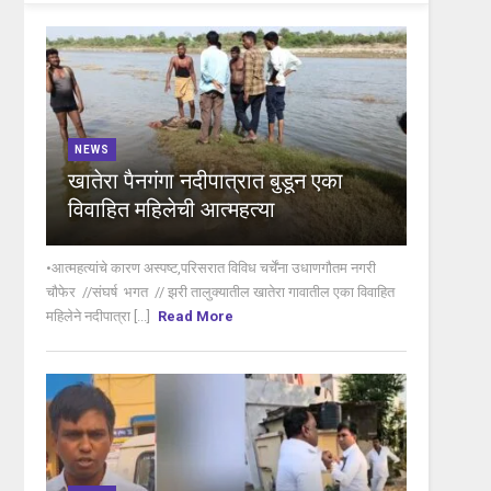
NEWS
खातेरा पैनगंगा नदीपात्रात बुडून एका
विवाहित महिलेची आत्महत्या
•आत्महत्यांचे कारण अस्पष्ट,परिसरात विविध चर्चेंना उधाणगौतम नगरी
चौफेर //संघर्ष भगत // झरी तालुक्यातील खातेरा गावातील एका विवाहित
महिलेने नदीपात्रा [...]
Read More