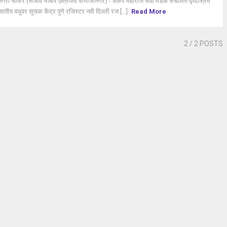
गरी चौफेर (संजीव भांबोरे छत्रपती संभाजीनगर) - शंकर महाराज सेवा मंडळ संचलित वृध्दाश्रम
 जातीय वधुवर सुचक केंद्र पुणे रजिस्टर नवी दिल्ली रज [...]
Read More
2
/ 2 POSTS