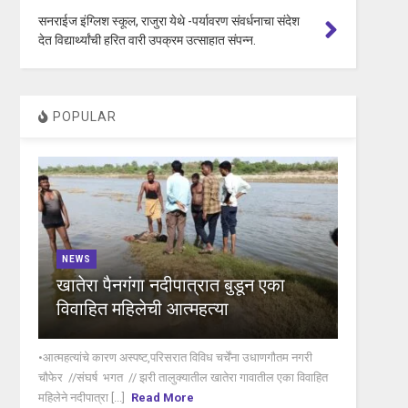
सनराईज इंग्लिश स्कूल, राजुरा येथे -पर्यावरण संवर्धनाचा संदेश
देत विद्यार्थ्यांची हरित वारी उपक्रम उत्साहात संपन्न.
POPULAR
NEWS
खातेरा पैनगंगा नदीपात्रात बुडून एका
विवाहित महिलेची आत्महत्या
•आत्महत्यांचे कारण अस्पष्ट,परिसरात विविध चर्चेंना उधाणगौतम नगरी
चौफेर //संघर्ष भगत // झरी तालुक्यातील खातेरा गावातील एका विवाहित
महिलेने नदीपात्रा [...]
Read More