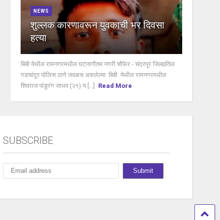
NEWS
शुल्लक कारणावरून युवकाची भर दिवसा
हत्या
बिबी येथील रामनगरमधील घटनागौतम नगरी चौफेर - चंद्रपूर जिल्ह्यतिल
गडचांदूर पोलिस ठाणे जवळच असलेल्या बिबी येथील रामनगरमधील
शिवराज पांडुरंग जाधव (२१) य [...]
Read More
SUBSCRIBE