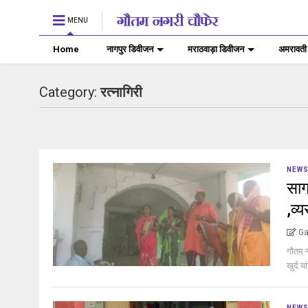
MENU
Home
नागपुर डिवीजन
मराठवाड़ा डिवीजन
अमरावती
Category:
रत्‍नागिरी
NEW
साग
,व्
Ga
गौतम न
खुर्द य
NEW