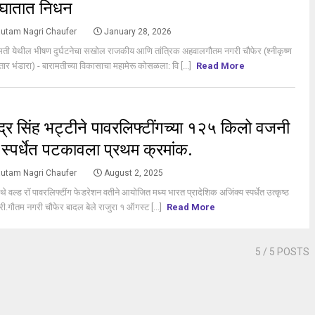
घातात निधन
utam Nagri Chaufer
January 28, 2026
मती येथील भीषण दुर्घटनेचा सखोल राजकीय आणि तांत्रिक अहवालगौतम नगरी चौफेर (श्नीकृष्ण
तार भंडारा) - बारामतीच्या विकासाचा महामेरू कोसळला: वि [...]
Read More
S
ेंद्र सिंह भट्टीने पावरलिफ्टींगच्या १२५ किलो वजनी
स्पर्धेत पटकावला प्रथम क्रमांक.
utam Nagri Chaufer
August 2, 2025
 येथे वल्ड रॉ पावरलिफ्टींग फेडरेशन वतीने आयोजित मध्य भारत प्रादेशिक अजिंक्य स्पर्धेत उत्कृष्ठ
ी.गौतम नगरी चौफेर बादल बेले राजुरा १ ऑगस्ट [...]
Read More
5
/ 5 POSTS