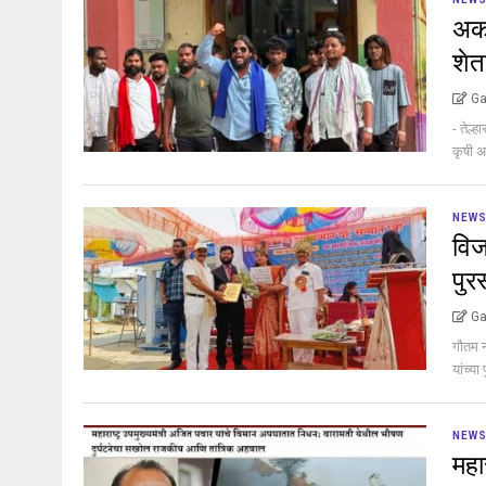
अको
शेत
Ga
- तेल्
कृषी अ
NEW
विज
पुर
Ga
गौतम न
यांच्य
NEW
महा