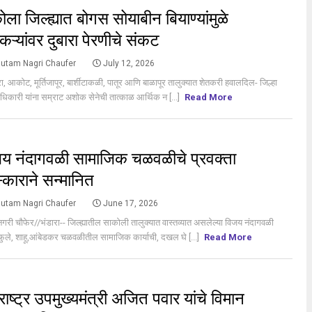
ला जिल्ह्यात बोगस सोयाबीन बियाण्यांमुळे
कऱ्यांवर दुबारा पेरणीचे संकट
utam Nagri Chaufer
July 12, 2026
हारा, आकोट, मूर्तिजापूर, बार्शीटाकळी, पातूर आणि बाळापूर तालुक्यात शेतकरी हवालदिल- जिल्हा
धिकारी यांना सम्राट अशोक सेनेची तात्काळ आर्थिक न [...]
Read More
S
य नंदागवळी सामाजिक चळवळीचे प्रवक्ता
स्काराने सन्मानित
utam Nagri Chaufer
June 17, 2026
गरी चौफेर//भंडारा-- जिल्ह्यातील साकोली तालुक्यात वास्तव्यात असलेल्या विजय नंदागवळी
ा फुले, शाहू,आंबेडकर चळवळीतील सामाजिक कार्याची, दखल घे [...]
Read More
S
राष्ट्र उपमुख्यमंत्री अजित पवार यांचे विमान