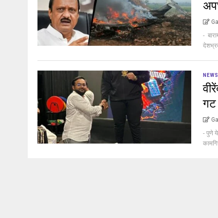
अप
Ga
- बारा
देशभ्र
NEW
वीर
गट 
Ga
- पुणे
कामगिर