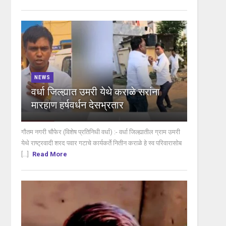
NEWS
वर्धा जिल्ह्यात उमरी येथे कराळे सरांना
मारहाण हर्षवर्धन देसभ्रतार
गौतम नगरी चौफेर (विशेष प्रतिनिधी वर्धा) :- वर्धा जिल्ह्यातील ग्राम उमरी
येथे राष्ट्रवादी शरद पवार गटाचे कार्यकर्ते नितीन कराळे हे स्व परिवारासोब
[...]
Read More