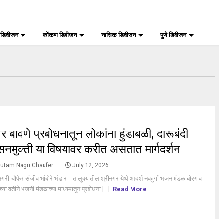
 डिवीजन
कोंकण डिवीजन
नासिक डिवीजन
पुणे डिवीजन
S
र बावणे प्रबोधनातून लोकांना हुंडाबळी, दारूबंदी
यसनमुक्ती या विषयावर करीत असतात मार्गदर्शन
utam Nagri Chaufer
July 12, 2026
गरी चौफेर संजीव भांबोरे भंडारा - तालुक्यातील श्रीनगर येथे आदर्श नवदुर्गा भजन मंडळ बोरगाव
ांच्या वतीने भजनी मंडळाच्या माध्यमातून प्रबोधना [...]
Read More
S