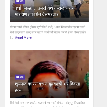
NEWS
वर्धा जिल्ह्यात उमरी येथे कराळे सरांना
मारहाण हर्षवर्धन देसभ्रतार
गौतम नगरी चौफेर (विशेष प्रतिनिधी वर्धा) :- वर्धा जिल्ह्यातील ग्राम उमरी
येथे राष्ट्रवादी शरद पवार गटाचे कार्यकर्ते नितीन कराळे हे स्व परिवारासोब
[...]
Read More
NEWS
शुल्लक कारणावरून युवकाची भर दिवसा
हत्या
बिबी येथील रामनगरमधील घटनागौतम नगरी चौफेर - चंद्रपूर जिल्ह्यतिल