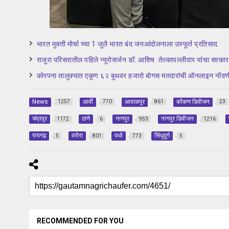
भारत मुक्ती मोर्चा च्या 1 जुलै भारत बंद जनआंदोलनाला उस्फूर्त प्रतिसाद
राजुरा परिसरातील पहिले न्यूरोसर्जन डॉ. आशिष तेल्कापल्लीवार यांचा सत्कार
कोरपना तालुक्यात एकूण ६२ बुथवर हजारो बोगस मतदारांची ऑनलाइन नोंदण
News
आर्वी
आवाळपुर
कोंकण डिवीजन
1257
770
861
23
चंद्रपूर
ठाणे
नागपुर
नागपुर डिवीजन
1172
6
953
1216
रायगढ़
वरोरा
वर्धा
सिंधुदुर्ग
5
801
773
5
RECOMMENDED FOR YOU