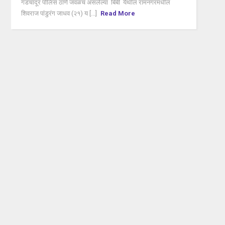
गडचांदूर पोलिस ठाणे जवळच असलेल्या बिबी येथील रामनगरमधील
शिवराज पांडुरंग जाधव (२१) य [...]
Read More