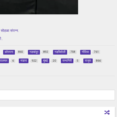
 सोहळा संपन्न.
ी..
कोरपना
गडचांदुर
गडचिरोली
गोंदिया
865
892
758
761
पालघर
भंडारा
मुंबई
रत्‍नागिरी
राजुरा
6
922
20
5
866