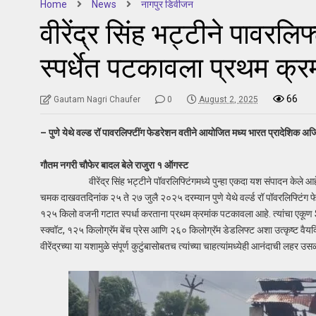
Home
News
नागपुर डिवीजन
वीरेंद्र सिंह भट्टीने पावरल
स्पर्धेत पटकावला प्रथम क्र
66
Gautam Nagri Chaufer
0
August 2, 2025
– पुणे येथे वल्ड रॉ पावरलिफ्टींग फेडरेशन वतीने आयोजित मध्य भारत प्रादेशिक अजिंक्
गौतम नगरी चौफेर बादल बेले राजुरा १ ऑगस्ट
वीरेंद्र सिंह भट्टीने पॉवरलिफ्टिंगमध्ये पुन्हा एकदा यश संपादन केले आहे.हरभजन
चमक दाखवतदिनांक २५ ते २७ जुलै २०२५ दरम्यान पुणे येथे वर्ल्ड रॉ पॉवरलिफ्टिंग
१२५ किलो वजनी गटात स्पर्धा करताना प्रथम क्रमांक पटकावला आहे. त्यांचा एकूण SBD
स्क्वॉट, १२५ किलोग्रॅम बेंच प्रेस आणि २६० किलोग्रॅम डेडलिफ्ट अशा उत्कृष्ट वैयक्
वीरेंद्रच्या या यशामुळे संपूर्ण कुटुंबासोबतच त्यांच्या चाहत्यांमध्येही आनंदाची लहर उ