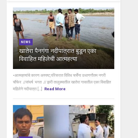
NEWS
खातेरा पैनगंगा नदीपात्रात बुडून एका
विवाहित महिलेची आत्महत्या
•आत्महत्यांचे कारण अस्पष्ट,परिसरात विविध चर्चेंना उधाणगौतम नगरी
चौफेर //संघर्ष भगत // झरी तालुक्यातील खातेरा गावातील एका विवाहित
महिलेने नदीपात्रा [...]
Read More