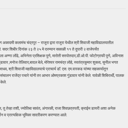
ंग अकादमी कलामंच चंद्रपूर – राजूरा द्वारा राजुरा येथील श्री शिवाजी महाविद्यालयातील
दर शिबीर दिनांक २३ ते २५ मे दरम्यान सकाळी ११ ते दुपारी २ वाजेपर्यंत
 अण्णा लोंढे, अभिनेता प्रशिक्षक पुणे, मारोती सरपोतदार,डी.ओ.पी. फोटोग्राफी पुणे, अविनाश
ुंडावार ,मनोज तेलिवार,बादल बेले, मोरेश्वर रामचंद्र लोहे, स्वतंत्रकुमार शुक्ला, सुनील भगत
धव, श्री शिवाजी महाविद्यालयाचे प्राचार्य डॉ. एस. एम.वारकड यांच्या सहकार्यातून
ंचालन राजेंद्र पचारे यांनी तर आभार ओमप्रकाश गुंडावार यांनी केले. यावेळी शिबिरार्थी, पालक
केले.
, तू तेव्हा तशी, ज्योतिबा सावंत, अंगारकी, राजा शिवछत्रपती, क्राईम डायरी अशा अनेक
गदर्शन व प्रात्यक्षिक भूमिका सादरीकरण करण्यात आले.