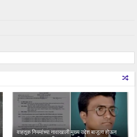
वाहतूक नियमांच्या नावाखाली मुख्य उद्देश बाजूला होऊन