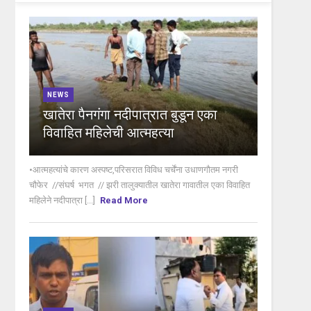
NEWS
खातेरा पैनगंगा नदीपात्रात बुडून एका
विवाहित महिलेची आत्महत्या
•आत्महत्यांचे कारण अस्पष्ट,परिसरात विविध चर्चेंना उधाणगौतम नगरी
चौफेर //संघर्ष भगत // झरी तालुक्यातील खातेरा गावातील एका विवाहित
महिलेने नदीपात्रा [...]
Read More