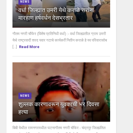
NEWS
वर्धा जिल्ह्यात उमरी येथे कराळे सरांना
मारहाण हर्षवर्धन देसभ्रतार
गौतम नगरी चौफेर (विशेष प्रतिनिधी वर्धा) :- वर्धा जिल्ह्यातील ग्राम उमरी
येथे राष्ट्रवादी शरद पवार गटाचे कार्यकर्ते नितीन कराळे हे स्व परिवारासोब
[...]
Read More
NEWS
शुल्लक कारणावरून युवकाची भर दिवसा
हत्या
बिबी येथील रामनगरमधील घटनागौतम नगरी चौफेर - चंद्रपूर जिल्ह्यतिल