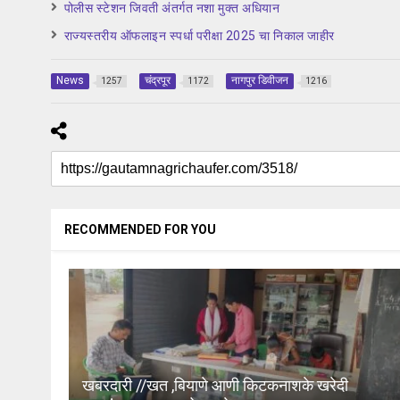
पोलीस स्टेशन जिवती अंतर्गत नशा मुक्त अधियान
राज्यस्तरीय ऑफलाइन स्पर्धा परीक्षा 2025 चा निकाल जाहीर
News
चंद्रपूर
नागपुर डिवीजन
1257
1172
1216
RECOMMENDED FOR YOU
खबरदारी //खत ,बियाणे आणी किटकनाशके खरेदी