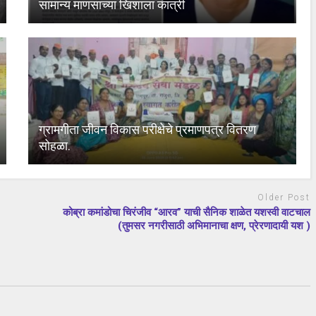
सामान्य माणसाच्या खिशाला कात्री
ग्रामगीता जीवन विकास परीक्षेचे प्रमाणपत्र वितरण
सोहळा.
Older Post
कोब्रा कमांडोचा चिरंजीव “आरव” याची सैनिक शाळेत यशस्वी वाटचाल
(तुमसर नगरीसाठी अभिमानाचा क्षण, प्रेरणादायी यश )