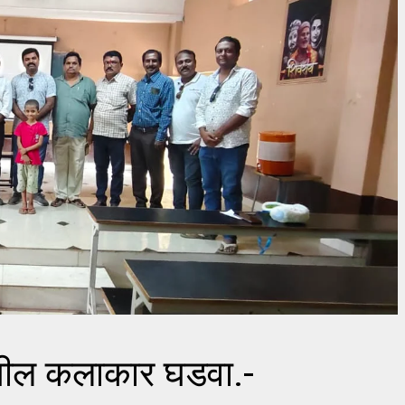
ःतील कलाकार घडवा.-