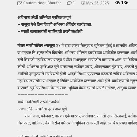
136
Gautam Nagri Chaufer
0
May 25, 2025
अविनाश कीर्ती अभिनेता प्रशिक्षक पुणे
– राजुरा येथे तिन दिवशी अभिनय ॲक्टिंग कार्यशाळा.
– मराठी कलाकारांची उपस्थिती ठरली लक्षवेधी.
गौतम नगरी चौफेर //राजुरा २४
मे दादा साहेब चित्रपट युनियन मुंबई व ज्ञानदीप ॲक्टि
सभागृहात निःशुल्क तीन दिवशीय अभिनय ॲक्टिंग कार्यशाळा आयोजीत करण्यात आली. स
श्री शिवाजी महाविद्यालय राजुरा येथील सभागृहात आयोजीत करण्यात आले. या शिबिराला
कीर्ती, अभिनेता प्रशिक्षक पुणे यांच्यासह राजेंद्र पचारे, ओमप्रकाश गुंडावार, अंजली ग
आदींची प्रामुख्याने उपस्थिती होती. आदर्श शिक्षण प्रसारक मंडळाचे सचिव अविनाश जा
महाविद्यालयातील सभागृहात हे शिबिर आयोजित करण्यात आले होते. कार्यक्रमाचे सूत्रस
व ज्यांनी पुर्वी प्रशिक्षण घेऊन स्वतः भूमिका केली त्यांनी आपले मनोगत, अनुभव व्यक्त 
———————————————
यांची उपस्थिती ठरली लक्षवेधी
अण्णा लोंढे, अभिनेता प्रशिक्षक पुणे
सर्जा राजा, फौजदार, मास्तर एके मास्तर, कर्तबगार, सांगतो एका तिखाबाई, वर्तमान
चित्रपट, मालिका , वेब सिरीज मधे त्यांनी भूमिका साकारली आहे. त्यांचे प्रत्यक्ष मार्
———————————————
अविनाश कीर्ती, अभिनेता प्रशिक्षक पुणे