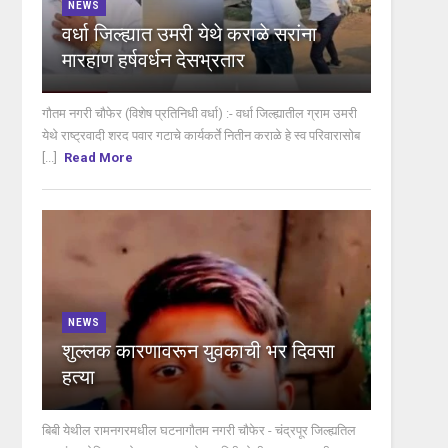
NEWS
वर्धा जिल्ह्यात उमरी येथे कराळे सरांना
मारहाण हर्षवर्धन देसभ्रतार
गौतम नगरी चौफेर (विशेष प्रतिनिधी वर्धा) :- वर्धा जिल्ह्यातील ग्राम उमरी
येथे राष्ट्रवादी शरद पवार गटाचे कार्यकर्ते नितीन कराळे हे स्व परिवारासोब
[...]
Read More
NEWS
शुल्लक कारणावरून युवकाची भर दिवसा
हत्या
बिबी येथील रामनगरमधील घटनागौतम नगरी चौफेर - चंद्रपूर जिल्ह्यतिल