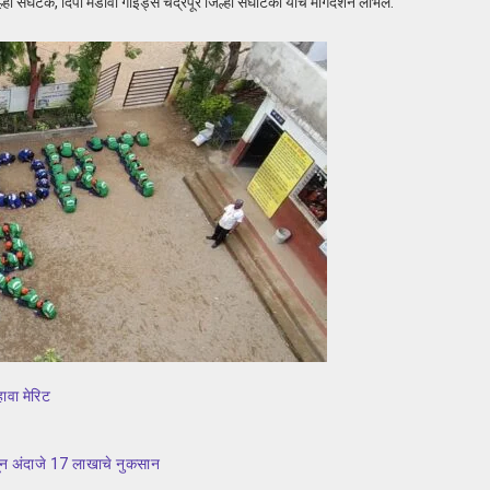
्हा संघटक, दिपा मडावी गाईड्स चंद्रपूर जिल्हा संघटिका यांचे मार्गदर्शन लाभले.
ावा मेरिट
ागून अंदाजे 17 लाखाचे नुकसान