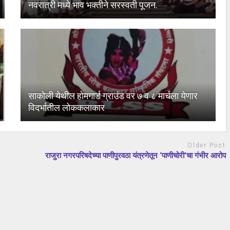
नवरात्री मध्ये भाव भक्तीने सरस्वती पूजन.
साकोली येथील होमगार्ड ग्राउंड वर ७ व ८ मार्चला येणार
विदर्भातील लोककलाकार
Older Post
राजुरा नगरपरिषदेच्या पाणीपुरवठा यंत्रणेतून ‘पाणीचोरी’चा गंभीर आरोप