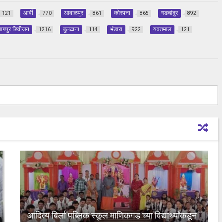
आर्वी
आवाळपुर
कोरपना
गडचांदुर
121
770
861
865
892
ागपुर डिवीजन
बुलढाना
भंडारा
यवतमाल
1216
114
922
121
आदित्य बिर्ला पब्लिक स्कूल माणिकगड च्या विद्यार्थ्यांकडून