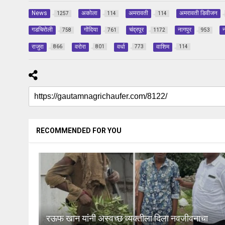
News
अकोला
अमरावती
अमरावती डिवीजन
1257
114
114
गडचिरोली
गोंदिया
चंद्रपूर
नागपुर
न
758
761
1172
953
राजुरा
वरोरा
वर्धा
वाशिम
866
801
773
114
RECOMMENDED FOR YOU
रऊफ खान यांनी अस्वच्छ व्यक्तीला दिला नवजीवनाचा