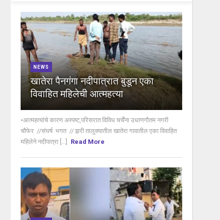
NEWS
खातेरा पैनगंगा नदीपात्रात बुडून एका
विवाहित महिलेची आत्महत्या
•आत्महत्यांचे कारण अस्पष्ट,परिसरात विविध चर्चेंना उधाणगौतम नगरी
चौफेर //संघर्ष भगत // झरी तालुक्यातील खातेरा गावातील एका विवाहित
महिलेने नदीपात्रा [...]
Read More