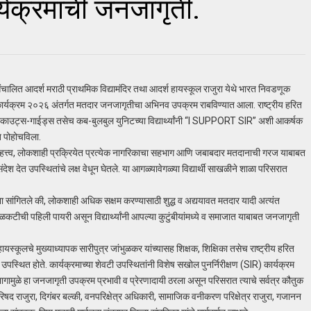
र्यक्रमाची जनजागृती.
 संचालित आदर्श मराठी प्राथमिक विद्यामंदिर तथा आदर्श हायस्कूल राजुरा येथे भारत निवडणूक
र्यक्रम २०२६ अंतर्गत मतदार जनजागृतीचा अभिनव उपक्रम राबविण्यात आला. राष्ट्रीय हरित
्लब, स्काउट्स-गाईड्स तसेच कब-बुलबुल युनिटच्या विद्यार्थ्यांनी “I SUPPORT SIR” अशी आकर्षक
त पोहोचविला.
चे महत्त्व, लोकशाही प्रक्रियेत प्रत्येक नागरिकाचा सहभाग आणि जबाबदार मतदानाची गरज याबाबत
श देत उपस्थितांचे लक्ष वेधून घेतले. या आगळ्यावेगळ्या विद्यार्थी साखळीने शाळा परिसरात
 करताना सांगितले की, लोकशाही अधिक सक्षम करण्यासाठी शुद्ध व अद्ययावत मतदार यादी अत्यंत
टीची पहिली पायरी असून विद्यार्थ्यांनी आपल्या कुटुंबीयांमध्ये व समाजात याबाबत जनजागृती
 हायस्कूलचे मुख्याध्यापक सारीपुत्र जांभुळकर यांच्यासह शिक्षक, शिक्षिका तसेच राष्ट्रीय हरित
 उपस्थित होते. कार्यक्रमाच्या शेवटी उपस्थितांनी विशेष सखोल पुनर्निरीक्षण (SIR) कार्यक्रम
्त सहभागामुळे हा जनजागृती उपक्रम प्रभावी व प्रेरणादायी ठरला असून परिसरात त्याचे सर्वत्र कौतुक
द राजुरा, दिगंबर बल्की, वनपरिक्षेत्र अधिकारी, सामाजिक वनीकरण परिक्षेत्र राजुरा, गजानन