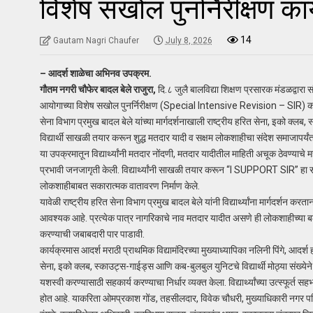
विशेष सखोल पुनर्निरीक्षण का
14
Gautam Nagri Chaufer
July 8, 2026
– आदर्श शाळेचा अभिनव उपक्रम.
गौतम नगरी चौफेर बादल बेले राजुरा,
दि.८ जुलै बालविद्या शिक्षण प्रसारक मंडळद्वारा
आयोगाच्या विशेष सखोल पुनर्निरीक्षण (Special Intensive Revision – SIR) का
सेना विभाग प्रमुख बादल बेले यांच्या मार्गदर्शनाखाली राष्ट्रीय हरित सेना, इको क
विद्यार्थी साखळी तयार करून शुद्ध मतदार यादी व सक्षम लोकशाहीचा संदेश समाजापर्यं
या उपक्रमातून विद्यार्थ्यांनी मतदार नोंदणी, मतदार यादीतील माहिती अचूक ठेवण्या
प्रभावी जनजागृती केली. विद्यार्थ्यांनी साखळी तयार करून “I SUPPORT SIR” हा संदे
लोकशाहीबाबत सकारात्मक वातावरण निर्माण केले.
यावेळी राष्ट्रीय हरित सेना विभाग प्रमुख बादल बेले यांनी विद्यार्थ्यांना मार्गदर्शन
आवश्यक आहे. प्रत्येक पात्र नागरिकाचे नाव मतदार यादीत असणे ही लोकशाहीच्या बळक
करण्याची जबाबदारी पार पाडावी.
कार्यक्रमास आदर्श मराठी प्राथमिक विद्यामंदिरच्या मुख्याध्यापिका नलिनी पिंगे, आदर्श
सेना, इको क्लब, स्काउट्स-गाईड्स आणि कब-बुलबुल युनिटचे विद्यार्थी मोठ्या संख्येने
यशस्वी करण्यासाठी सहकार्य करण्याचा निर्धार व्यक्त केला. विद्यार्थ्यांच्या उत्स्फूर
होत आहे. याकरिता ओमप्रकाश गोंड, तहसीलदार, विवेक चौधरी, मुख्याधिकारी नगर परिष