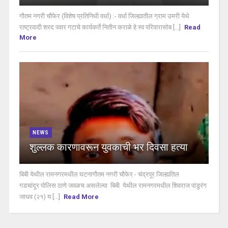
गौतम नगरी चौफेर (विशेष प्रतिनिधी वर्धा) :- वर्धा जिल्ह्यातील ग्राम उमरी येथे
राष्ट्रवादी शरद पवार गटाचे कार्यकर्ते नितीन कराळे हे स्व परिवारासोब [...]
Read
More
NEWS
शुल्लक कारणावरून युवकाची भर दिवसा हत्या
बिबी येथील रामनगरमधील घटनागौतम नगरी चौफेर - चंद्रपूर जिल्ह्यतिल
गडचांदूर पोलिस ठाणे जवळच असलेल्या बिबी येथील रामनगरमधील शिवराज पांडुरंग
जाधव (२१) य [...]
Read More