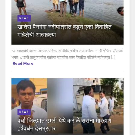
NEWS
खातेरा पैनगंगा नदीपात्रात बुडून एका विवाहित
महिलेची आत्महत्या
•आत्महत्यांचे कारण अस्पष्ट,परिसरात विविध चर्चेंना उधाणगौतम नगरी चौफेर //संघर्ष
भगत // झरी तालुक्यातील खातेरा गावातील एका विवाहित महिलेने नदीपात्रा [...]
Read More
NEWS
वर्धा जिल्ह्यात उमरी येथे कराळे सरांना मारहाण
हर्षवर्धन देसभ्रतार