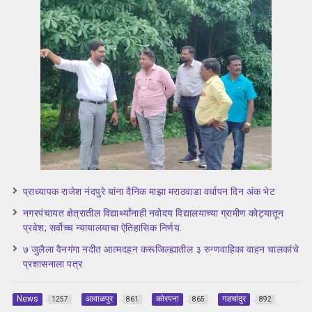
प्राध्यापक राजेश नंदपुरे यांना दैनिक माझा मराठवाडा वर्धापन दिन अंक भेट
नगरपंचायत क्षेत्रातील विद्यार्थ्यांनाही नवोदय विद्यालयाच्या ग्रामीण कोट्यातून
प्रवेश; सर्वोच्च न्यायालयाचा ऐतिहासिक निर्णय.
७ जुलैला वैनगंगा नदीत आत्मदहन करूजिल्ह्यातील ३ रुग्णवाहिका वाहन चालकांचे
प्रशासनाला पत्र
News
आवाळपुर
कोरपना
गडचांदुर
1257
861
865
892