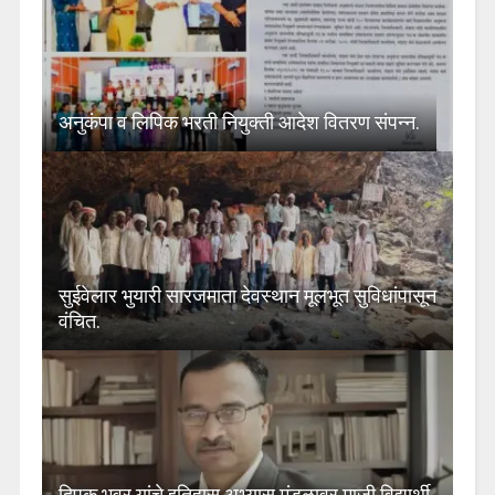
अनुकंपा व लिपिक भरती नियुक्ती आदेश वितरण संपन्न.
सुईवेलार भुयारी सारजमाता देवस्थान मूलभूत सुविधांपासून
वंचित.
दिपक भवर यांचे इतिहास अभ्यास मंडळावर माजी विद्यार्थी