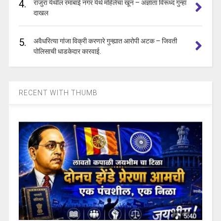
4.
राजुरा येथील रमाबाई नगर येथे महिलेचा खून – अज्ञाता विरूध्द गुन्हा
दाखल
5.
अवैधरित्या गांजा विक्री करणारे गुन्ह्यात आरोपी अटक – जिवती
पोलिसाची धाडकेदार कारवाई.
RECENT WITH THUMB