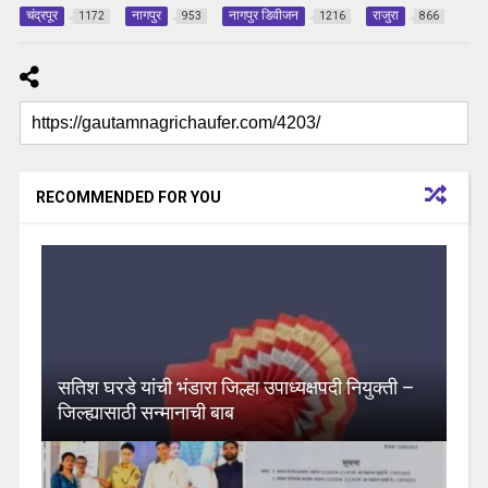
चंद्रपूर
नागपुर
नागपुर डिवीजन
राजुरा
1172
953
1216
866
RECOMMENDED FOR YOU
सतिश घरडे यांची भंडारा जिल्हा उपाध्यक्षपदी नियुक्ती –
जिल्ह्यासाठी सन्मानाची बाब