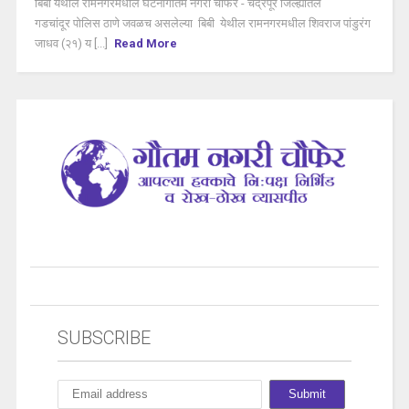
बिबी येथील रामनगरमधील घटनागौतम नगरी चौफेर - चंद्रपूर जिल्ह्यतिल
गडचांदूर पोलिस ठाणे जवळच असलेल्या बिबी येथील रामनगरमधील शिवराज पांडुरंग
जाधव (२१) य [...]
Read More
SUBSCRIBE