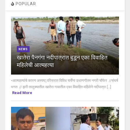
POPULAR
NEWS
खातेरा पैनगंगा नदीपात्रात बुडून एका विवाहित
महिलेची आत्महत्या
•आत्महत्यांचे कारण अस्पष्ट,परिसरात विविध चर्चेंना उधाणगौतम नगरी चौफेर //संघर्ष
भगत // झरी तालुक्यातील खातेरा गावातील एका विवाहित महिलेने नदीपात्रा [...]
Read More