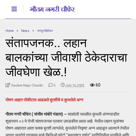
Home
News
नागपुर डिवीजन
संतापजनक.. लहान
बालकांच्या जीवाशी ठेकेदाराचा
जीवघेणा खेळ.!
60
Gautam Nagri Chaufer
0
July 16, 2025
पोषण आहार पॉकीटात आढळले बुरशीचे व कुजलेले अन्न
गौतम नगरी चौफेर ( संजीव भांबोरे
भंडारा) –
साकोली जवळील कुंभली अंगणवाडीत
शुक्रवार ०२ मे रोजी संतापजनक प्रकार उघडकीस आला आहे. येथील लहान मुलांच्या
पोषण आहारात आता चक्क बुरशी लागलेले, कुजलेले निकृष्ट अन्न आढळून आल्याने तेथील
जागृत जनतेने तात्काळ याचे व्हिडिओ फोटो “युवाराष्ट्र दर्शन” प्रतिनिधीला पाठविले आणि