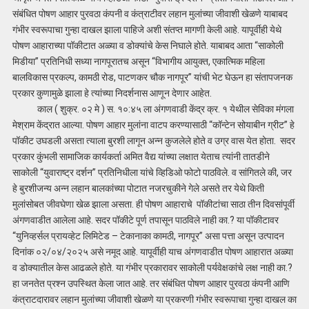
संबंधित पोषण आहार पुरवठा कंपनी व कंत्राटीवर लहान मुलांच्या जीवाशी खेळणे याबाबद
गंभीर स्वरूपाचा गुन्हा दाखल झाला पाहिजे अशी संतप्त मागणी केली आहे. यापूर्वीही येथे
पोषण आहाराच्या पॉकीटात अळ्या व डोक्यांचे केस निघाले होते. याबाबद आता “साकोली
मिडीया” प्रतिनिधी सध्या नागपूरातच असून “विभागीय आयुक्त, एकात्मिक महिला
बालविकास प्रकल्प, कामठी रोड, पाटणकर चौक नागपूर” यांची भेट घेऊन हा संतापजनक
प्रकार कुणामुळे झाला हे त्यांच्या निदर्शनास आणून देणार आहेत.
काल ( शुक्र. ०२ मे ) स. १०:४५ ला अंगणवाडी केंद्र क्र. १ येथील सेविका मंगला
मेश्राम केंद्रात आल्या. पोषण आहार मुलांना वाटप करण्यासाठी “कॉन्टेन सोयाबीन ग्रीट” हे
पॉकीट उघडली असता त्याला बुरशी लागून अन्न कुजलेले होते व उग्र वास येत होता. सदर
प्रकार कुंभली सामाजिक कार्यकर्ता अमित वैद्य यांच्या लक्षात येताच त्यांनी तातडीने
साकोली “युवाराष्ट्र दर्शन” प्रतिनिधीला यांचे व्हिडिओ फोटो पाठविले. व सांगितले की, जर
हे बुरशीजन्य अन्न लहान बालकांच्या पोटात नजरचुकीने गेले असते तर येथे किती
मुलांसोबत जीवघेणा खेळ झाला असता. ही पोषण आहाराचे पॉकीटांचा साठा तीन दिवसांपूर्वी
अंगणवाडीत आलेला आहे. सदर पॉकीटे पूर्ण तपासून पाठविले नाही का.? या पॉकीटावर
“युनिव्हर्सल प्रायव्हेट लिमिटेड – टेकानाका कामठी, नागपूर” असा पत्ता असून उत्पादन
दिनांक ०२/०४/२०२५ असे नमूद आहे. यापूर्वीही याच अंगणवाडीत पोषण आहारात अळ्या
व डोक्यातील केस आढळले होते. या गंभीर प्रकारावर साकोली पर्यवेक्षकांचे लक्ष नाही का.?
हा जनतेत प्रश्न उपस्थित केला जात आहे. तर संबंधित पोषण आहार पुरवठा कंपनी आणि
कंत्राटदारावर लहान मुलांच्या जीवाशी खेळणे या प्रकरणी गंभीर स्वरूपाचा गुन्हा दाखल का