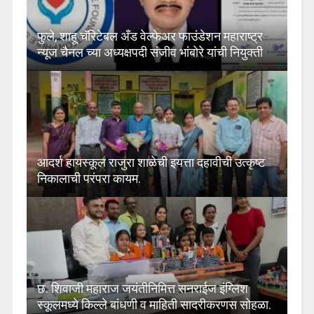
फुले, शाहू चॅरिटेबल अँड वेल्फेअर फाउंडेशन महाराष्ट्र
न्यूज चैनल च्या अध्यक्षपदी संजीव भांबोरे यांची नियुक्ती
आदर्श हायस्कूल राजुरा शाळेची इयत्ता दहावीची उत्कृष्ट
निकालाची परंपरा कायम.
छ. शिवाजी महाराज जयंतीनिमित्त सनराईज इंग्लिश
स्कूलमध्ये किल्ले बांधणी व माहिती सादरीकरणस सोहळा.