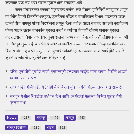
करण्यात येऊ नये असा सवाल ग्रामस्थांनी उचलला आहे.
सदर संतापजनक प्रकार “युवाराष्ट्र दर्शन” कडे येताच प्रतिनिधी नागपूरात असून
या गंभीर विषयी विभागीय आयुक्त, एकात्मिक महिला व बालविकास विभाग, पाटनकर चौक
कामठी रोड नागपूर यांच्या निदर्शनास आणून दिला जाईल. आता याबाबद सडलेले बुरशीजन्य
पोषण आहार लहान बालकांना पुरवठा करणे व त्यांच्या जिवाशी खेळणे याबाबद पुरवठा
कंत्राटदार व निर्माण कंपनीवर गुन्हा दाखल करण्यात का येऊ नये अशी संतापजनक मागणी
जनतेमधून सुरू आहे. या गंभीर प्रकार उघडकीस आल्यानंतर भंडारा जिल्हा एकात्मिक बाल
विकास विभाग हादरले असून आता कुणाची चौकशी होऊन दंडात्मक कारवाई होते याकडे
कुंभली वासीयांचे आतुरतेने लक्ष केंद्रित आहे.
हरित क्रांतीचे प्रणेते माजी मुख्यमंत्री वसंतराव नाईक यांचा तरुण पिढीने आदर्श
घ्यावा -एस .राठोड
रावणवाडी, गोलेवाडी, येटेवाही येथे बिरसा मुंडा जयंती मोठ्या उत्साहात साजरी
नागपूर येथील रिपाइंचा वर्धापन दिन आणि कार्यकर्ता मेळाव्या निमित्त थुट्रा येथे
प्रचारसभा
News
चंद्रपूर
नागपुर
1257
1172
953
नागपुर डिवीजन
भंडारा
1216
922