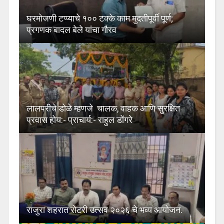
घरमोजणी टप्प्याचे १०० टक्के काम मुदतीपूर्वी पूर्ण;
प्रगणक बादल बेले यांचा गौरव
लालपरीचे डोळे म्हणजे चालक, वाहक आणि सुरक्षित
प्रवास होय:- प्राचार्य:- राहुल डोंगरे
राजुरा शहरात रोटरी उत्सव २०२६ चे भव्य आयोजन.