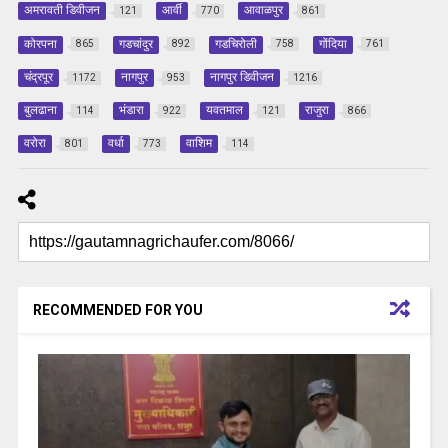
अमरावती डिवीजन
आर्वी
आवाळपुर
121
770
861
कोरपना
गडचांदुर
गडचिरोली
गोंदिया
865
892
758
761
चंद्रपूर
नागपुर
नागपुर डिवीजन
1172
953
1216
बुलढाना
भंडारा
यवतमाल
राजुरा
114
922
121
866
वरोरा
वर्धा
वाशिम
801
773
114
RECOMMENDED FOR YOU