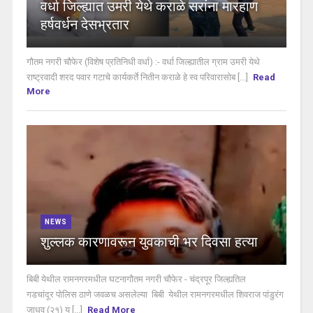
वर्धा जिल्ह्यात उमरी येथे कराळे सरांना मारहाण
हर्षवर्धन देसभ्रतार
गौतम नगरी चौफेर (विशेष प्रतिनिधी वर्धा) :- वर्धा जिल्ह्यातील ग्राम उमरी येथे
राष्ट्रवादी शरद पवार गटाचे कार्यकर्ते नितीन कराळे हे स्व परिवारासोब [...]
Read
More
NEWS
शुल्लक कारणावरून युवकाची भर दिवसा हत्या
बिबी येथील रामनगरमधील घटनागौतम नगरी चौफेर - चंद्रपूर जिल्ह्यतिल
गडचांदूर पोलिस ठाणे जवळच असलेल्या बिबी येथील रामनगरमधील शिवराज पांडुरंग
जाधव (२१) य [...]
Read More