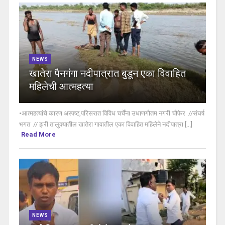
NEWS
खातेरा पैनगंगा नदीपात्रात बुडून एका विवाहित
महिलेची आत्महत्या
•आत्महत्यांचे कारण अस्पष्ट,परिसरात विविध चर्चेंना उधाणगौतम नगरी चौफेर //संघर्ष
भगत // झरी तालुक्यातील खातेरा गावातील एका विवाहित महिलेने नदीपात्रा [...]
Read More
NEWS