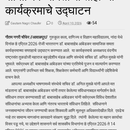
कार्यक्रमाचे उद्घाटन
54
Gautam Nagri Chaufer
0
April 10, 2026
गौतम नगरी चौफेर //आवाळपूर//
गुरुकुल कला, वाणिज्य व विज्ञान महाविद्यालय, नांदा येथे
दिनांक 8 एप्रिल 2026 रोजी भारतरत्न डॉ. बाबासाहेब आंबेडकर सामाजिक समता
कार्यक्रमाच्या सप्ताहाचे उद्घाटन करण्यात आले. या कार्यक्रमाचे अध्यक्षपद वंदनीय
राष्ट्रसंत तुकडोजी महाराज बहुउद्देशीय मंडळ आणि संस्थेचे सचिव डॉ. अनिल मुसळे यांनी
भूषवले. सर्वप्रथम डॉ. बाबासाहेब आंबेडकर यांच्या प्रतिमेचे पूजन व माल्यार्पण करण्यात
आले. याप्रसंगी उपस्थित सर्व शिक्षक, शिक्षकेतर कर्मचारी आणि विद्यार्थ्यांनी उद्देशिकेचे
वाचन केले.
आपल्या अध्यक्षीय भाषणामध्ये संस्थेचे सचिव डॉ. अनिल मुसळे यांनी आपले मत
मांडताना डॉ. बाबासाहेब आंबेडकर यांनी तयार केलेल्या संविधानाबद्दल मार्गदर्शन केले.
संविधान तयार करण्यासाठी डॉ. बाबासाहेब आंबेडकर यांनी सर्वप्रथम विविध देशातील
संविधानांचा अभ्यास केला आणि नंतरच भारताचे संविधान लिहिले. संविधानाने
जनसामान्यांना जीवन जगण्याची कला शिकवली आणि मूलभूत अधिकारदेखील दिले. एवढेच
नव्हे तर सामान्य माणसांना कायद्याने संरक्षण सुद्धा दिले. त्यांनी केलेल्या या महान कार्याचा
विसर पडू नये, या उद्देशाने शासनाने सर्व शासकीय विभागांना 8 एप्रिल 2026 ते 14