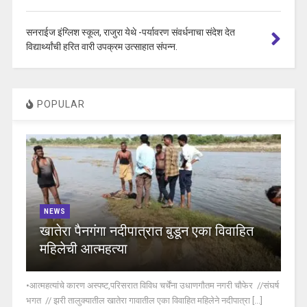
सनराईज इंग्लिश स्कूल, राजुरा येथे -पर्यावरण संवर्धनाचा संदेश देत
विद्यार्थ्यांची हरित वारी उपक्रम उत्साहात संपन्न.
POPULAR
NEWS
खातेरा पैनगंगा नदीपात्रात बुडून एका विवाहित
महिलेची आत्महत्या
•आत्महत्यांचे कारण अस्पष्ट,परिसरात विविध चर्चेंना उधाणगौतम नगरी चौफेर //संघर्ष
भगत // झरी तालुक्यातील खातेरा गावातील एका विवाहित महिलेने नदीपात्रा [...]