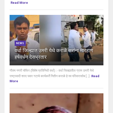
Read More
NEWS
वर्धा जिल्ह्यात उमरी येथे कराळे सरांना मारहाण
हर्षवर्धन देसभ्रतार
गौतम नगरी चौफेर (विशेष प्रतिनिधी वर्धा) :- वर्धा जिल्ह्यातील ग्राम उमरी येथे
राष्ट्रवादी शरद पवार गटाचे कार्यकर्ते नितीन कराळे हे स्व परिवारासोब [...]
Read
More