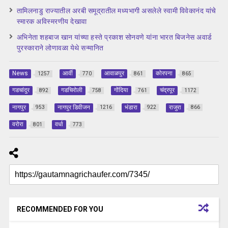
तामिलनाडु राज्यातील अरबी समूद्रातील मध्यभागी असलेले स्वामी विवेकानंद यांचे
स्मारक अविस्मरणीय देखावा
अभिनेता शहबाज खान यांच्या हस्ते प्रकाश सोनवणे यांना भारत बिजनेस अवार्ड
पुरस्काराने लोणावळा येथे सन्मानित
News
आर्वी
आवाळपुर
कोरपना
1257
770
861
865
गडचांदुर
गडचिरोली
गोंदिया
चंद्रपूर
892
758
761
1172
नागपुर
नागपुर डिवीजन
भंडारा
राजुरा
953
1216
922
866
वरोरा
वर्धा
801
773
RECOMMENDED FOR YOU