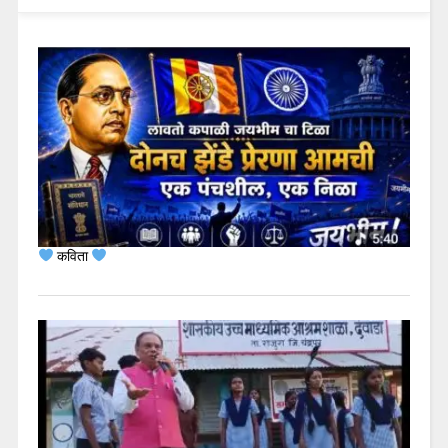
कविता