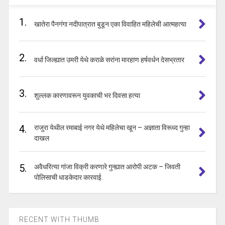
1.
खातेरा पैनगंगा नदीपात्रात बुडून एका विवाहित महिलेची आत्महत्या
2.
वर्धा जिल्ह्यात उमरी येथे कराळे सरांना मारहाण हर्षवर्धन देसभ्रतार
3.
शुल्लक कारणावरून युवकाची भर दिवसा हत्या
4.
राजुरा येथील रमाबाई नगर येथे महिलेचा खून – अज्ञाता विरूध्द गुन्हा
दाखल
5.
अवैधरित्या गांजा विक्री करणारे गुन्ह्यात आरोपी अटक – जिवती
पोलिसाची धाडकेदार कारवाई.
RECENT WITH THUMB