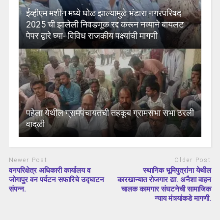
ईव्हीएम मशीन मध्ये घोळ झाल्यामुळे भंडारा नगरपरिषद
2025 ची झालेली निवडणूक रद्द करून नव्याने बायलट
पेपर द्वारे घ्या- विविध राजकीय पक्ष्यांची मागणी
पहेला येथील ग्रामपंचायतची तहकूब ग्रामसभा सभा ठरली
वादळी
Newer Post
Older Post
वनपरिक्षेत्र अधिकारी कार्यालय व
स्थानिक भूमिपुत्रांना येथील
जोगापुर वन पर्यटन सफारिचे उद्घाटन
कारखान्यात रोजगार द्या. अनैशा वाहन
संपन्न.
चालक कामगार संघटनेची सामाजिक
न्याय मंत्र्यांकडे मागणी.