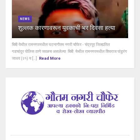
NEWS
शुल्लक कारणावरून युवकाची भर दिवसा हत्या
बिबी येथील रामनगरमधील घटनागौतम नगरी चौफेर - चंद्रपूर जिल्ह्यतिल
गडचांदूर पोलिस ठाणे जवळच असलेल्या बिबी येथील रामनगरमधील शिवराज पांडुरंग
जाधव (२१) य [...]
Read More