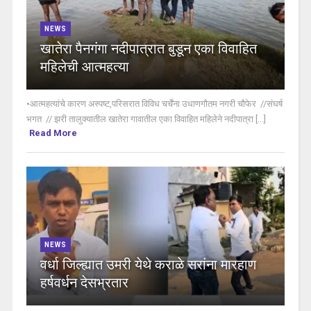
NEWS
खातेरा पैनगंगा नदीपात्रात बुडून एका विवाहित
महिलेची आत्महत्या
•आत्महत्यांचे कारण अस्पष्ट,परिसरात विविध चर्चेंना उधाणगौतम नगरी चौफेर //संघर्ष
भगत // झरी तालुक्यातील खातेरा गावातील एका विवाहित महिलेने नदीपात्रा [...]
Read More
NEWS
वर्धा जिल्ह्यात उमरी येथे कराळे सरांना मारहाण
हर्षवर्धन देसभ्रतार