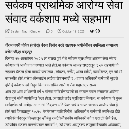
सर्वकष प्राथमिक आरोग्य सेवा
संवाद वर्कशाप मध्ये सहभाग
98
Gautam Nagri Chaufer
0
October 19, 2025
गौतम नगरी चौफेर (वरोरा) वंदना विनोद बरडे सहायक अधीसेवीका उपजिल्हा रुग्णालय
वरोरा जील्हा चंद्रपूर
दिनांक १७ आक्टोंबर २०२५ ला यशदा पुणे येथे सर्वकष प्राथमिक आरोग्य सेवा संवाद
वर्कशाप चे आयोजन करण्यात आले होते.या वर्कशाप ला महाराष्ट्रातून ३५० सहभागी नि
सहभाग घेतला होता.यामध्ये संचालक , डॉक्टर, नर्सेस, आशा वर्कर्स, फार्माशिस्ट, एन.जी.ओ.
उपस्थीत होते.तसेच ऑनलाईन लाईव्ह शेशनसाठी २० हजार अधिकारी कर्मचारी जुडले
होते.हे वर्कशाप डॉ.निपुण विनायक सचिव आरोग्य सेवा महाराष्ट्र राज्य
आय.एस.आय.अधिकारी वर्ग १ यांच्या मार्गदर्शनाखाली डॉ भगवान पवार संचालक आरोग्य
सेवा पुणे यांनी आयोजित केला होता. त्यासाठी उदंड प्रतिसाद मिळाला. या वर्कशाप चे मुख्य
मार्गदर्शक डॉ..मनोहर अगनानी निव्रुत्त अतिरिक्त सचीव भारत सरकार आरोग्य सेवा हे
होते.सर्व जिल्ह्यातुन १०,१० वेगवेगळ्या काॅटागिरीचे अधिकारी व कर्मचारी उपस्थित होते
त्यापैकी चंद्रपूर जिल्ह्यातून डॉ बंडु रामटेके वैद्यकीय अधिकारी वर्ग १ एस.टी.डिचे हेड,
डॉ.संदिप भटकर मानसोपचार तज्ञ वर्ग १, डॉ संजय आसुटकर तालुका वैद्यकीय अधिकारी,