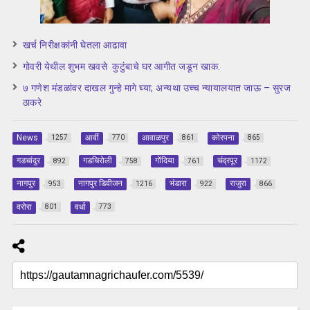
खर्च निरीक्षकांनी घेतला आढावा
गोवरी येथील शुभम खवसे कुटुंबाचे घर आगीत जडून खाक.
७ गणेश मंडळांवर दाखल गुन्हे मागे घ्या; अन्यथा उच्च न्यायालयात जाऊ – सुरज
ठाकरे
News
आर्वी
आवाळपुर
कोरपना
1257
770
861
865
गडचांदुर
गडचिरोली
गोंदिया
चंद्रपूर
892
758
761
1172
नागपुर
नागपुर डिवीजन
भंडारा
राजुरा
953
1216
922
866
वरोरा
वर्धा
801
773