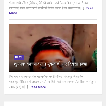
गौतम नगरी चौफेर (विशेष प्रतिनिधी वर्धा) :- वर्धा जिल्ह्यातील ग्राम उमरी येथे
राष्ट्रवादी शरद पवार गटाचे कार्यकर्ते नितीन कराळे हे स्व परिवारासोब [...]
Read
More
NEWS
शुल्लक कारणावरून युवकाची भर दिवसा हत्या
बिबी येथील रामनगरमधील घटनागौतम नगरी चौफेर - चंद्रपूर जिल्ह्यतिल
गडचांदूर पोलिस ठाणे जवळच असलेल्या बिबी येथील रामनगरमधील शिवराज पांडुरंग
जाधव (२१) य [...]
Read More