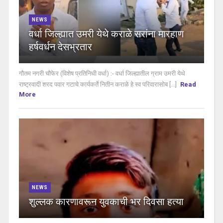
NEWS
वर्धा जिल्ह्यात उमरी येथे कराळे सरांना मारहाण
हर्षवर्धन देसभ्रतार
गौतम नगरी चौफेर (विशेष प्रतिनिधी वर्धा) :- वर्धा जिल्ह्यातील ग्राम उमरी येथे
राष्ट्रवादी शरद पवार गटाचे कार्यकर्ते नितीन कराळे हे स्व परिवारासोब [...]
Read
More
NEWS
शुल्लक कारणावरून युवकाची भर दिवसा हत्या