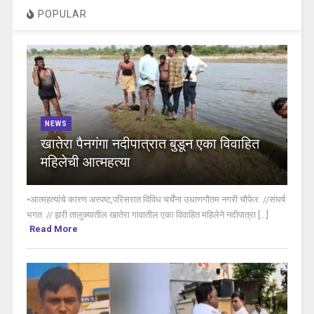
POPULAR
NEWS
खातेरा पैनगंगा नदीपात्रात बुडून एका विवाहित
महिलेची आत्महत्या
•आत्महत्यांचे कारण अस्पष्ट,परिसरात विविध चर्चेंना उधाणगौतम नगरी चौफेर //संघर्ष
भगत // झरी तालुक्यातील खातेरा गावातील एका विवाहित महिलेने नदीपात्रा [...]
Read More