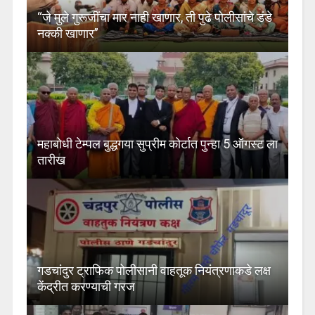
“जे मुले गुरूजींचा मार नाही खाणार, ती पुढे पोलीसांचे डंडे
नक्की खाणार”
महाबोधी टेम्पल बुद्धगया सुप्रीम कोर्टात पुन्हा 5 ऑगस्ट ला
तारीख
गडचांदुर ट्राफिक पोलीसानी वाहतूक नियंत्रणाकडे लक्ष
केंद्रीत करण्याची गरज