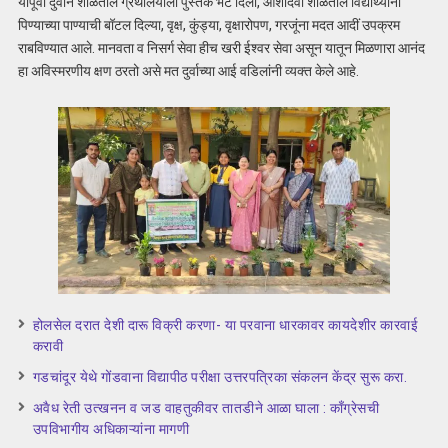
यापूर्वी दुर्वाने शाळेतील ग्रंथालयाला पुस्तके भेट दिली, आशादेवी शाळेतील विद्यार्थ्यांना
पिण्याच्या पाण्याची बॉटल दिल्या, वृक्ष, कुंड्या, वृक्षारोपण, गरजूंना मदत आदीं उपक्रम
राबविण्यात आले. मानवता व निसर्ग सेवा हीच खरी ईश्वर सेवा असून यातून मिळणारा आनंद
हा अविस्मरणीय क्षण ठरतो असे मत दुर्वाच्या आई वडिलांनी व्यक्त केले आहे.
होलसेल दरात देशी दारू विक्री करणा- या परवाना धारकावर कायदेशीर कारवाई
करावी
गडचांदूर येथे गोंडवाना विद्यापीठ परीक्षा उत्तरपत्रिका संकलन केंद्र सुरू करा.
अवैध रेती उत्खनन व जड वाहतुकीवर तातडीने आळा घाला : काँग्रेसची
उपविभागीय अधिकाऱ्यांना मागणी