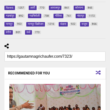
News
आर्वी
आवाळपुर
कोरपना
1257
770
861
865
गडचांदुर
गडचिरोली
गोंदिया
चंद्रपूर
892
758
761
1172
नागपुर
नागपुर डिवीजन
भंडारा
राजुरा
953
1216
922
866
वरोरा
वर्धा
801
773
RECOMMENDED FOR YOU