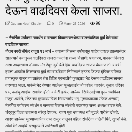
देऊन वाढदिवस केला साजरा.
98
Gautam Nagri Chaufer
0
March 23, 2026
– नैसर्गिक पर्यावरण संवर्धन व मानवता विकास संस्थेच्या बालसंघटिका दुर्वा बेले यांचा
वाढदिवस साजरा.
गौतम नगरी चौफेर राजुरा २३ मार्च –
वयाच्या तिसऱ्या वर्षापासून शाळेत दाखल झाल्यानंतर
सातत्याने वयानुरूप वाढदिवस साजरा करतांना शाळा, विद्यार्थी, पर्यावरण, मानवता विकास
अशा उपक्रमांना डोळ्यासमोर ठेवून दुर्वा बेले हिचा वाढदिवस साजरा केला जातो. यावर्षी
इयत्ता आठवीत शिकणाऱ्या दुर्वा च्या वाढदिवसा निमित्याने इन्फंट जिजस इंग्लिश पब्लिक
हायस्कूल राजुरा या शाळेला तेरा विविध प्रजातीचे फुलझाड भेट देऊन वाढदिवस साजरा
करण्यात आला. यावेळी भेट देण्यात आलेल्या फुलझाडांत बोगनवेल, जास्वंद, गुलाब, एरिका
पाम, क्लांचू आदींचा समावेश होतो. यावेळी इन्फंट शाळेच्या सिबिएसईच्या मुख्याध्यापिका
मंजुषा अलोने, स्टेट च्या मुख्याध्यापिका सिमरनकौर भंगू, मुख्याध्यापक रफिक अंन्सारी,
नैसर्गिक पर्यावरण संवर्धन व मानवता विकास संस्थेचे महाराष्ट्र राज्य अध्यक्ष बादल बेले,
चंद्रपूर जिल्हा उपाध्यक्ष नरेंद्र देशकर, राज्य युवा उपाध्यक्ष रवी बुटले, श्रीरंग ढोबळे,
आदर्श शाळेच्या मुख्याध्यापिका तथा राजुरा तालुका महिला संघटिका नलिनी पिंगे, सुवर्णा बेले,
ओवी बेले आदींची प्रामुख्याने उपस्थिती होती.