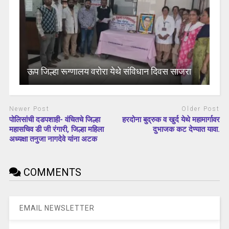
ऊप जिल्हा रूग्णालय वरोरा येथे संविधान दिवस साजरा
Newer Post
Older Post
पोलिसांची दडपशाही- वंचितचे जिल्हा
हरदोना बुद्रुक व खुर्द येथे महामार्गावर
महासचिव डी जी रंगारी, जिल्हा महिला
दुभाजक कट देण्यात यावा.
अध्यक्षा तनुजा नागदेवे यांना अटक
COMMENTS
EMAIL NEWSLETTER