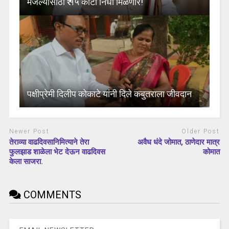
मजल्यासाठी ₹ १५ कोटी निधी मिळणार!
पक्षीप्रेमी दिलीप कोकाटे यांनी दिले कबुतराला जीवदान
Newer Post
Older Post
तेराव्या वाढदिवसानिमित्याने तेरा
अवैध धंदे जोमात, ठाणेदार मात्र
फुलझाड शाळेला भेट देऊन वाढदिवस
कोमात
केला साजरा.
COMMENTS