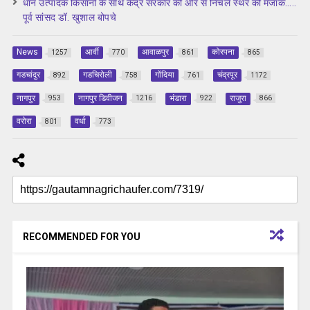
धान उत्पादक किसानों के साथ केंद्र सरकार की ओर से निचले स्थर की मजाक…..
पूर्व सांसद डॉ. खुशाल बोपचे
News
आर्वी
आवाळपुर
कोरपना
1257
770
861
865
गडचांदुर
गडचिरोली
गोंदिया
चंद्रपूर
892
758
761
1172
नागपुर
नागपुर डिवीजन
भंडारा
राजुरा
953
1216
922
866
वरोरा
वर्धा
801
773
RECOMMENDED FOR YOU