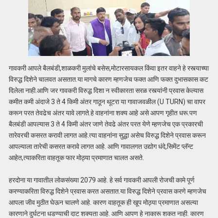
गावकरी आपले बैलबंडी,शाळकरी मुलांचे बसेस,मोटारसायकल किंवा इतर वाहने हे रस्त्याच्या
विरुद्ध दिशेने चालवत असतात.या मागचे कारण म्हणजेच फक्त आणि फक्त दुभासकास कट
दिलेला नाही.आणि जर गावकरी विरुद्ध दिशा न स्वीकारता सरळ रस्त्यांनी प्रवास केल्यास
कमीत कमी अंदाजे 3 ते 4 किमी अंतर गाठून थूटरा या गावाजवळील (U TURN) चा वापर
करून परत तेवढेच अंतर यावे लागते.हे वाहनांना शक्य आहे असे आपण गृहीत धरू.पण
बैलबंडी आपल्यास 3 ते 4 किमी अंतर जाणे तेवढे अंतर परत येणे म्हणजेच एक प्रकारची
तारेवरची कसरत करावी लागत आहे.त्या वाहनांना सुद्धा असेच विरुद्ध दिशेने प्रवास करून
आपल्याला तारेची कसरत करावे लागत आहे. आणि गावालगत उद्योग धंदे,सिमेंट प्लॅन्ट
आहेत,त्याकरिता वाहतूक फार मोठ्या प्रमाणात चालत असते.
हरदोना या गावातील लोकसंख्या 2079 आहे. हे सर्व गावकरी आपली रोजची कामे पूर्ण
करण्याकरिता विरुद्ध दिशेने प्रवास करत असतात.या विरुद्ध दिशेने प्रवास करणे म्हणजेच
आपला जीव मुठीत घेऊन चालणे आहे. कारण वाहतूक ही खूप मोठ्या प्रमाणात असल्या
कारणाने दुर्घटना धडण्याची दाट शक्यता आहे. आणि आपण हे नाकारू शकत नाही. कारण