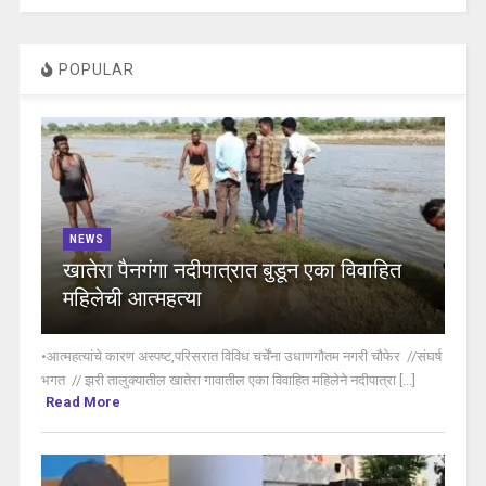
POPULAR
NEWS
खातेरा पैनगंगा नदीपात्रात बुडून एका विवाहित
महिलेची आत्महत्या
•आत्महत्यांचे कारण अस्पष्ट,परिसरात विविध चर्चेंना उधाणगौतम नगरी चौफेर //संघर्ष
भगत // झरी तालुक्यातील खातेरा गावातील एका विवाहित महिलेने नदीपात्रा [...]
Read More