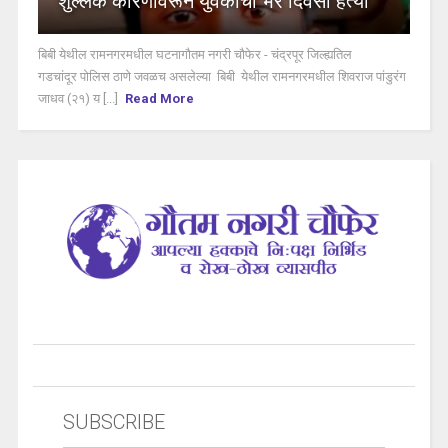
शुल्लक कारणावरून युवकाची भर दिवसा हत्या
बिबी येथील रामनगरमधील घटनागौतम नगरी चौफेर - चंद्रपूर जिल्ह्यतिल
गडचांदूर पोलिस ठाणे जवळच असलेल्या बिबी येथील रामनगरमधील शिवराज पांडुरंग
जाधव (२१) य [...]
Read More
SUBSCRIBE