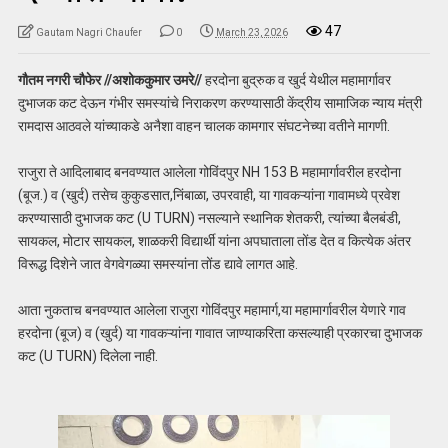
47
Gautam Nagri Chaufer
0
March 23, 2026
गौतम नगरी चौफेर //अशोककुमार उमरे//
हरदोना बुद्रुक व खुर्द येथील महामार्गावर
दुभाजक कट देऊन गंभीर समस्यांचे निराकरण करण्यासाठी केंद्रीय सामाजिक न्याय मंत्री
रामदास आठवले यांच्याकडे अनैशा वाहन चालक कामगार संघटनेच्या वतीने मागणी.
राजुरा ते आदिलाबाद बनवण्यात आलेला गोविंदपुर NH 153 B महामार्गावरील हरदोना
(बूज.) व (खुर्द) तसेच कुकुडसात,निंबाळा, उपरवाही, या गावकऱ्यांना गावामध्ये प्रवेश
करण्यासाठी दुभाजक कट (U TURN) नसल्याने स्थानिक शेतकरी, त्यांच्या बैलबंडी,
सायकल, मोटार सायकल, शाळकरी विद्यार्थी यांना अपघाताला तोंड देत व कित्येक अंतर
विरूद्ध दिशेने जात वेगवेगळ्या समस्यांना तोंड द्यावे लागत आहे.
आता नुकताच बनवण्यात आलेला राजुरा गोविंदपुर महामार्ग,या महामार्गावरील येणारे गाव
हरदोना (बूज) व (खुर्द) या गावकऱ्यांना गावात जाण्याकरिता कसल्याही प्रकारचा दुभाजक
कट (U TURN) दिलेला नाही.