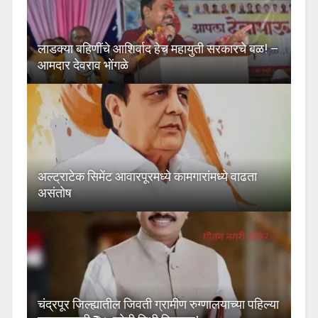
लाडक्या बहिणींचे आशिर्वाद हेच महायुती सरकारचे बळ! –
आमदार देवराव भोंगळे
अल्ट्राटेक सिमेंट आवारपूरमध्ये कामगारांमध्ये वाढता
असंतोष
चंद्रपूर जिल्ह्यातील जिवती ग्रामीण रुग्णालयाच्या पहिल्या