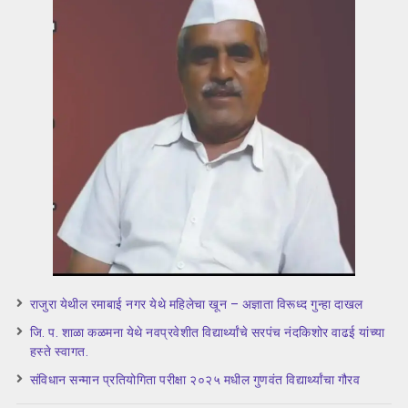
राजुरा येथील रमाबाई नगर येथे महिलेचा खून – अज्ञाता विरूध्द गुन्हा दाखल
जि. प. शाळा कळमना येथे नवप्रवेशीत विद्यार्थ्यांचे सरपंच नंदकिशोर वाढई यांच्या
हस्ते स्वागत.
संविधान सन्मान प्रतियोगिता परीक्षा २०२५ मधील गुणवंत विद्यार्थ्यांचा गौरव