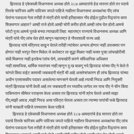
झिरवाड हे एकेकाळी विधानसभा अध्यक्ष होते.२८७ आमदारांचे हेड मास्तर होते.तर पदाचे
तितके चारित्र्य आणि पावित्र्य जपले पाहिजे.नाहीतर विधानसभा अध्यक्षांचा पीए लांच
घेतांना पकडला गेला तरीही ते मंत्री होते.याची इतिहासात नोंद होईल.पुढील पिढ्यांना काय
शिकवणार आहात? आम्ही राजे होतो.आम्ही चोरी करीत होतो.आम्ही लांच घेत होतो.आमचे
फोटो पुजा.आमचे पुतळे बनवा.त्याखाली लिहा. महाराष्ट्र राज्याचे विधानसभा अध्यक्ष आणि
मंत्री यांचे पीए लांच घेत होते.म्हणून महाराष्ट्र हे गौरवशाली राज्य आहे.
झिरवाड यांचे मंत्रिपद काढून घेतले तरीही त्यांचेवर अन्याय होणार नाही.उपासमार पण
होणार नाही.भरपूर पेंशन मिळेल.जे कलेक्टर ला सुद्धा मिळत नाही.फक्त पुन्हा लांचखोरीची
संधी मिळणार नाही.इतकेच !लांच घेणे, लाचखोरी करणे संविधानिक अधिकार
नाही.सामाजिक, धार्मिक स्वातंत्र्य नाही.म्हणून दुःख बाळगू नये.झिरवाड यांच्या पीए ने केले ते
चांगले किंवा वाईट कामाची जबाबदारी मंत्री ची आहे.असतेच!कारण ही लांच झिरवाड यांच्या
अधीन प्रशासकीय पदावर असलेल्या माणसाने घेतली आहे.त्याची निवड आणि नियुक्ती
मंत्री झिरवाळ यांनी केली आहे.तर जबाबदारी तर घ्यावीच लागेल.जर याच पीए ने चीन किंवा
पाकिस्तान सीमेवर पराक्रम केला असता तर झिरवाड यांनी श्रेय घेतले असते.माझा
पीए,माझी आवड ,माझी निवड असा पवित्रा घेतला असता.तर त्याच्या पापांची फळे झिरवाड
यांनी चाखली पाहिजे.पश्चाताप केला पाहिजे.
झिरवाड हे एकेकाळी विधानसभा अध्यक्ष होते.२८७ आमदारांचे हेड मास्तर होते.तर
पदाचे तितके चारित्र्य आणि पावित्र्य जपले पाहिजे.नाहीतर विधानसभा अध्यक्षांचा पीए लांच
घेतांना पकडला गेला तरीही ते मंत्री होते.याची इतिहासात नोंद होईल.पुढील पिढ्यांना काय