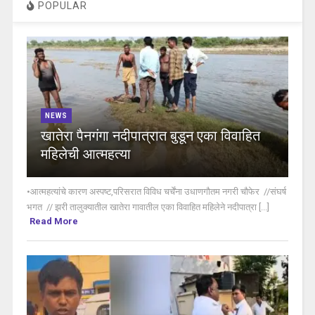
POPULAR
NEWS
खातेरा पैनगंगा नदीपात्रात बुडून एका विवाहित
महिलेची आत्महत्या
•आत्महत्यांचे कारण अस्पष्ट,परिसरात विविध चर्चेंना उधाणगौतम नगरी चौफेर //संघर्ष
भगत // झरी तालुक्यातील खातेरा गावातील एका विवाहित महिलेने नदीपात्रा [...]
Read More