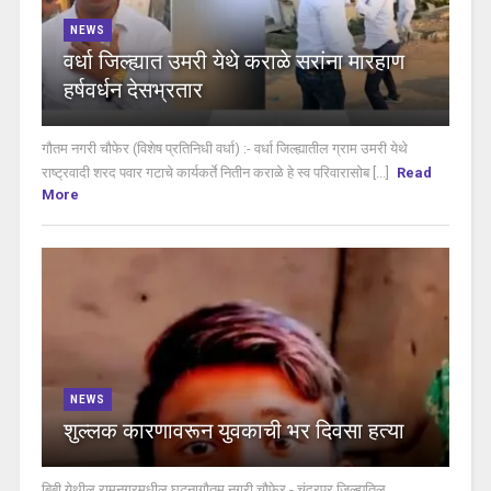
NEWS
वर्धा जिल्ह्यात उमरी येथे कराळे सरांना मारहाण
हर्षवर्धन देसभ्रतार
गौतम नगरी चौफेर (विशेष प्रतिनिधी वर्धा) :- वर्धा जिल्ह्यातील ग्राम उमरी येथे
राष्ट्रवादी शरद पवार गटाचे कार्यकर्ते नितीन कराळे हे स्व परिवारासोब [...]
Read
More
NEWS
शुल्लक कारणावरून युवकाची भर दिवसा हत्या
बिबी येथील रामनगरमधील घटनागौतम नगरी चौफेर - चंद्रपूर जिल्ह्यतिल