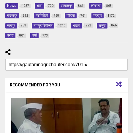
News
आर्वी
आवाळपुर
कोरपना
1257
770
861
865
गडचांदुर
गडचिरोली
गोंदिया
चंद्रपूर
892
758
761
1172
नागपुर
नागपुर डिवीजन
भंडारा
राजुरा
953
1216
922
866
वरोरा
वर्धा
801
773
RECOMMENDED FOR YOU