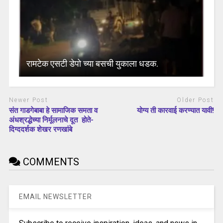
रामटेक एसटी डेपो च्या बसची युकाला धडक.
Newer Post
Older Post
संत गाडगेबाबा हे सामाजिक समता व
योग्य ती कारवाई करण्यात यावी!
अंधश्रद्धेच्या निर्मूलनाचे दूत होते-
दिग्ददर्शक शेखर रणखांबे
COMMENTS
EMAIL NEWSLETTER