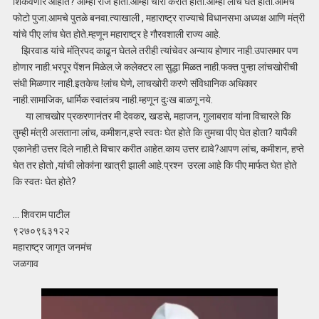
शिकवणार आहात? आम्ही राजे होतो.आम्ही चोरी करीत होतो.आम्ही लांच घेत होतो.आमचे
फोटो पुजा.आमचे पुतळे बनवा.त्याखाली , महाराष्ट्र राज्याचे विधानसभा अध्यक्ष आणि मंत्री
यांचे पीए लांच घेत होते.म्हणून महाराष्ट्र हे गौरवशाली राज्य आहे.
झिरवाड यांचे मंत्रिपद काढून घेतले तरीही त्यांचेवर अन्याय होणार नाही.उपासमार पण
होणार नाही.भरपूर पेंशन मिळेल.जे कलेक्टर ला सुद्धा मिळत नाही.फक्त पुन्हा लांचखोरीची
संधी मिळणार नाही.इतकेच !लांच घेणे, लाचखोरी करणे संविधानिक अधिकार
नाही.सामाजिक, धार्मिक स्वातंत्र्य नाही.म्हणून दुःख बाळगू नये.
या लाचखोर प्रकरणानंतर मी देवकर, खडसे, महाजन, गुलाबराव यांना विचारले कि
तुम्ही मंत्री असताना लांच, कमीशन,हप्ते स्वतः घेत होते कि तुमचा पीए घेत होता? यापैकी
एकानेही उत्तर दिले नाही.ते विचार करीत आहेत.काय उत्तर द्यावे?आपण लांच, कमीशन, हप्ते
घेत तर होतो ,यांची लोकांना खात्री झाली आहे.प्रश्न उरला आहे कि पीए मार्फत घेत होते
कि स्वतः घेत होते?
… शिवराम पाटील
९२७०९६३१२२
महाराष्ट्र जागृत जनमंच
जळगाव