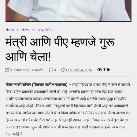
Home
News
नागपुर डिवीजन
मंत्री आणि पीए म्हणजे गुरू
आणि चेला!
106
Gautam Nagri Chaufer
0
February 24, 2026
गौतम नगरी चौफेर (शिवराम पाटील जळगाव) –
मंत्री झिरवाळ यांच्या पीए ने केले ते चांगले
किंवा वाईट कामाची जबाबदारी मंत्री ची आहे. असतेच.कारण ही लांच झिरवाड यांच्या
अधीन प्रशासकीय पदावर असलेल्या माणसाने घेतली आहे.घटनेचे स्थळ सुद्धा शासकीय
कार्यालय आहे.पीएची निवड आणि नियुक्ती मंत्री झिरवाळ यांनी केली आहे.तर जबाबदारी
तर घ्यावीच लागेल.जर याच पीए ने चीन किंवा पाकिस्तान सीमेवर पराक्रम केला असता तर
झिरवाड यांनी श्रेय घेतले असते.माझा पीए,माझी आवड ,माझी निवड असा पवित्रा घेतला
असता.तर त्याच्या पुण्याची आणि पापांची फळे झिरवाड यांनी चाखली पाहिजे. पश्चाताप
केला पाहिजे.