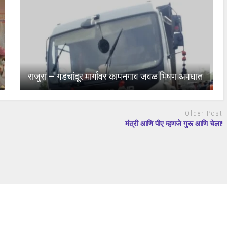
राजुरा – गडचांदूर मार्गावर कापनगाव जवळ भिषण अपघात
Older Post
मंत्री आणि पीए म्हणजे गुरू आणि चेला!