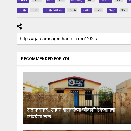
News
आर्वी
आवाळपुर
कोरपना
ग
1257
770
861
865
नागपुर
नागपुर डिवीजन
भंडारा
राजुरा
953
1216
922
866
RECOMMENDED FOR YOU
संतापजनक.. लहान बालकांच्या जीवाशी ठेकेदाराचा
जीवघेणा खेळ.!