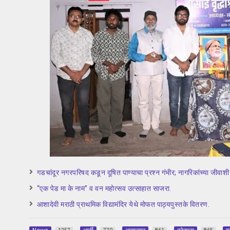
गडचांदूर नगरपरिषद कडून दूषित पाण्याचा प्रश्‍न गंभीर; नागरिकांच्या जीवाश
“एक पेड मा के नाम” व वन महोत्सव उत्साहात साजरा.
आशादेवी मराठी प्राथमिक विद्यामंदिर येथे मोफत पाठ्यपुस्तके वितरण.