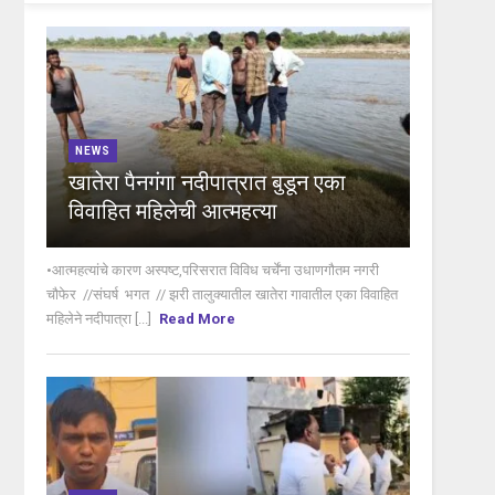
NEWS
खातेरा पैनगंगा नदीपात्रात बुडून एका
विवाहित महिलेची आत्महत्या
•आत्महत्यांचे कारण अस्पष्ट,परिसरात विविध चर्चेंना उधाणगौतम नगरी
चौफेर //संघर्ष भगत // झरी तालुक्यातील खातेरा गावातील एका विवाहित
महिलेने नदीपात्रा [...]
Read More