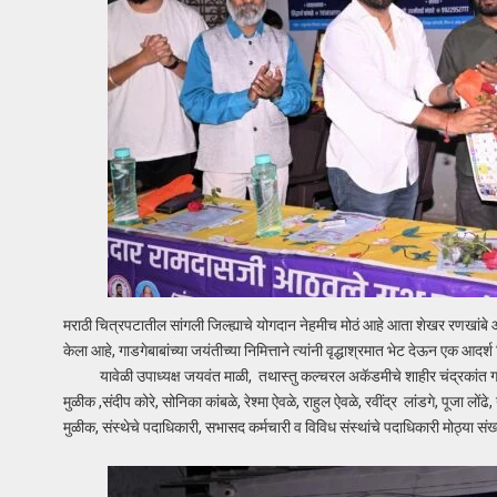
मराठी चित्रपटातील सांगली जिल्ह्याचे योगदान नेहमीच मोठं आहे आता शेखर रणखांबे आ
केला आहे, गाडगेबाबांच्या जयंतीच्या निमित्ताने त्यांनी वृद्धाश्रमात भेट देऊन एक आदर्श न
यावेळी उपाध्यक्ष जयवंत माळी, तथास्तु कल्चरल अकॅडमीचे शाहीर चंद्रकांत गायकव
मुळीक ,संदीप कोरे, सोनिका कांबळे, रेश्मा ऐवळे, राहुल ऐवळे, रवींद्र लांडगे, पूजा लोंढे
मुळीक, संस्थेचे पदाधिकारी, सभासद कर्मचारी व विविध संस्थांचे पदाधिकारी मोठ्या संख