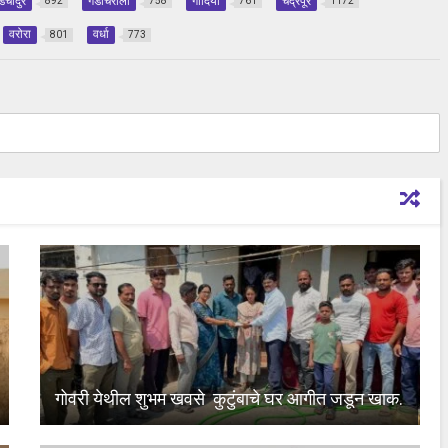
डचांदुर
गडचिरोली
गोंदिया
चंद्रपूर
892
758
761
1172
वरोरा
वर्धा
801
773
गोवरी येथील शुभम खवसे कुटुंबाचे घर आगीत जडून खाक.