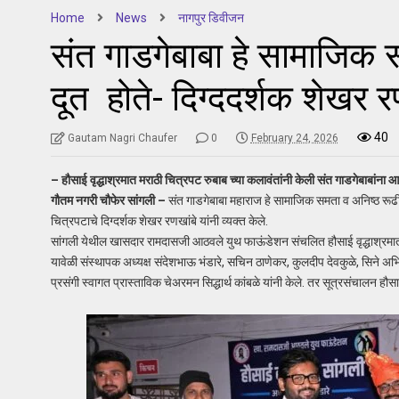
Home
News
नागपुर डिवीजन
संत गाडगेबाबा हे सामाजिक समत
दूत होते- दिग्ददर्शक शेखर र
40
Gautam Nagri Chaufer
0
February 24, 2026
– हौसाई वृद्धाश्रमात मराठी चित्रपट रुबाब च्या कलावंतांनी केली संत गाडगेबाबांना 
गौतम नगरी चौफेर सांगली –
संत गाडगेबाबा महाराज हे सामाजिक समता व अनिष्ठ रूढी परं
चित्रपटाचे दिग्दर्शक शेखर रणखांबे यांनी व्यक्त केले.
सांगली येथील खासदार रामदासजी आठवले युथ फाऊंडेशन संचलित हौसाई वृद्धाश्रमात मर
यावेळी संस्थापक अध्यक्ष संदेशभाऊ भंडारे, सचिन ठाणेकर, कुलदीप देवकुळे, सिने अभिन
प्रसंगी स्वागत प्रास्ताविक चेअरमन सिद्धार्थ कांबळे यांनी केले. तर सूत्रसंचालन हौसा