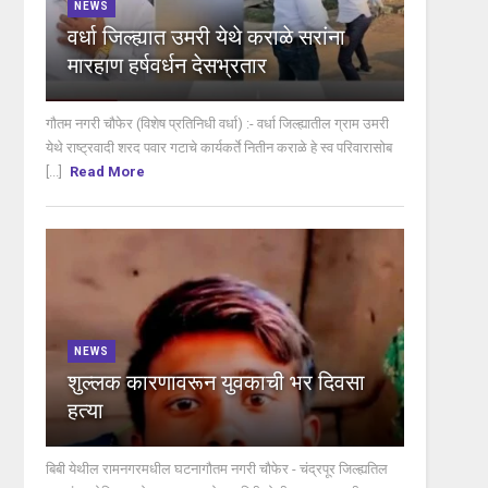
NEWS
वर्धा जिल्ह्यात उमरी येथे कराळे सरांना
मारहाण हर्षवर्धन देसभ्रतार
गौतम नगरी चौफेर (विशेष प्रतिनिधी वर्धा) :- वर्धा जिल्ह्यातील ग्राम उमरी
येथे राष्ट्रवादी शरद पवार गटाचे कार्यकर्ते नितीन कराळे हे स्व परिवारासोब
[...]
Read More
NEWS
शुल्लक कारणावरून युवकाची भर दिवसा
हत्या
बिबी येथील रामनगरमधील घटनागौतम नगरी चौफेर - चंद्रपूर जिल्ह्यतिल