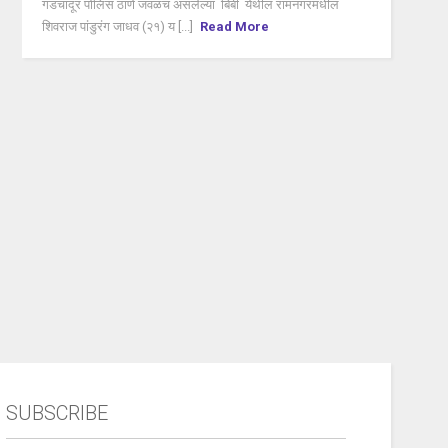
गडचांदूर पोलिस ठाणे जवळच असलेल्या बिबी येथील रामनगरमधील
शिवराज पांडुरंग जाधव (२१) य [...]
Read More
SUBSCRIBE