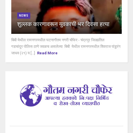
NEWS
शुल्लक कारणावरून युवकाची भर दिवसा हत्या
बिबी येथील रामनगरमधील घटनागौतम नगरी चौफेर - चंद्रपूर जिल्ह्यतिल
गडचांदूर पोलिस ठाणे जवळच असलेल्या बिबी येथील रामनगरमधील शिवराज पांडुरंग
जाधव (२१) य [...]
Read More