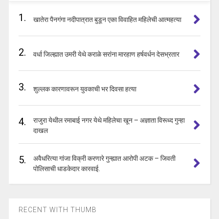
1.
खातेरा पैनगंगा नदीपात्रात बुडून एका विवाहित महिलेची आत्महत्या
2.
वर्धा जिल्ह्यात उमरी येथे कराळे सरांना मारहाण हर्षवर्धन देसभ्रतार
3.
शुल्लक कारणावरून युवकाची भर दिवसा हत्या
4.
राजुरा येथील रमाबाई नगर येथे महिलेचा खून – अज्ञाता विरूध्द गुन्हा
दाखल
5.
अवैधरित्या गांजा विक्री करणारे गुन्ह्यात आरोपी अटक – जिवती
पोलिसाची धाडकेदार कारवाई.
RECENT WITH THUMB