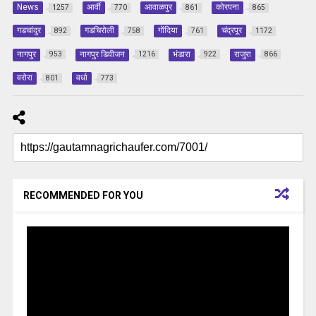
News
आर्वी
आवाळपुर
कोरपना
1257
770
861
865
गडचांदुर
गडचिरोली
गोंदिया
चंद्रपूर
892
758
761
1172
नागपुर
नागपुर डिवीजन
भंडारा
राजुरा
953
1216
922
866
वरोरा
वर्धा
801
773
RECOMMENDED FOR YOU