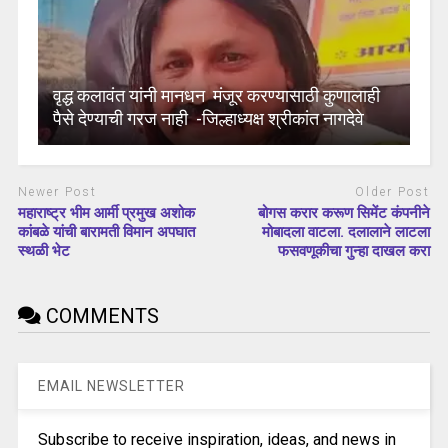
वृद्ध कलावंत यांनी मानधन मंजूर करण्यासाठी कुणालाही
पैसे देण्याची गरज नाही -जिल्हाध्यक्ष श्रीकांत नागदेवे
Newer Post
Older Post
महाराष्ट्र भीम आर्मी प्रमुख अशोक
बोगस करार करूण सिमेंट कंपनीने
कांबळे यांची बारामती विमान अपघात
मोबादला वाटला. दलालाने लाटला
स्थळी भेट
फसवणूकीचा गुन्हा दाखल करा
COMMENTS
EMAIL NEWSLETTER
Subscribe to receive inspiration, ideas, and news in