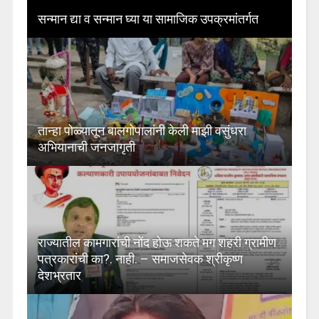
सन्मान द्या व सन्मान घ्या या सामाजिक उपक्रमांतर्गत
तान्हा पोळ्यातून बालगोपालांनी केली माझी वसुंधरा
अभियानाची जनजागृती
राज्यातील कामगारांची नोंद होऊ शकते मग शहरी ग्रामीण
पत्रकारांची का?. नाही. – समाजसेवक श्रीकृष्ण
देशभ्रतार