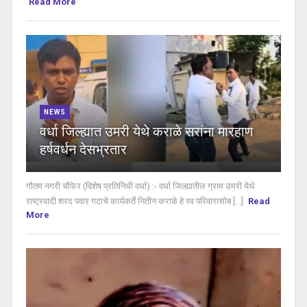
Read More
NEWS
वर्धा जिल्ह्यात उमरी येथे कराळे सरांना मारहाण
हर्षवर्धन देसभ्रतार
गौतम नगरी चौफेर (विशेष प्रतिनिधी वर्धा) :- वर्धा जिल्ह्यातील ग्राम उमरी येथे
राष्ट्रवादी शरद पवार गटाचे कार्यकर्ते नितीन कराळे हे स्व परिवारासोब [...]
Read
More