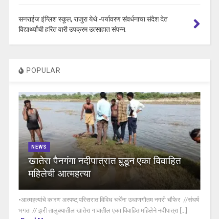
सनराईज इंग्लिश स्कूल, राजुरा येथे -पर्यावरण संवर्धनाचा संदेश देत
विद्यार्थ्यांची हरित वारी उपक्रम उत्साहात संपन्न.
POPULAR
NEWS
खातेरा पैनगंगा नदीपात्रात बुडून एका विवाहित
महिलेची आत्महत्या
•आत्महत्यांचे कारण अस्पष्ट,परिसरात विविध चर्चेंना उधाणगौतम नगरी चौफेर //संघर्ष
भगत // झरी तालुक्यातील खातेरा गावातील एका विवाहित महिलेने नदीपात्रा [...]