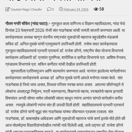
58
Gautam Nagri Chaufer
0
February 24, 2026
गौतम नगरि चौफेर (नांदा फाटा):-
गुरुकुल कला वाणिज्य व विज्ञान महाविद्यालय, नांदा येथे
दिनांक 23 फेब्रुवारी 2026 रोजी संत गाडगेबाबा यांची जयंती साजरी करण्यात आली. या
कार्यक्रमाला अध्यक्ष म्हणून वंदनीय राष्ट्रसंत तुकडोजी महाराज बहुउद्देशीय मंडळाचे
सचिव डॉ. अनिल मुसळे यांची प्रामुख्याने उपस्थिती होती. तसेच सदर कार्यक्रमाला
गुरुकुल महाविद्यालयाचे प्रभारी प्राचार्य डॉ. राजेश डोंगरे, राष्ट्रीय सेवा योजना विभागाचे
कार्यक्रम अधिकारी डॉ. प्रशांत पुराणिक, शारीरिक व क्रीडा विभागाचे प्रा. आशिष पैनकर,
ग्रंथालय विभागाचे प्रा. सचिन कर्णेवार यांची देखील उपस्थिती होती.
सुरुवातीला प्रतिमापूजन आणि माल्यार्पण करण्यात आले. यानंतर झालेल्या मार्गदर्शनपर
कार्यक्रमात कार्यक्रमाचे अध्यक्ष डॉ. अनिल मुसळे यांनी आपले मनोगत व्यक्त केले. संत
गाडगेबाबा हे जिथे जात असत, तिथला परिसर स्वच्छ करत असत. आपल्या कीर्तनाद्वारे ते
लोकांना अंधश्रद्धा निर्मूलन, स्त्री भ्रूणहत्या, शिक्षणाचे महत्त्व, स्वच्छतेचे महत्व इत्यादी
विषयांवर अगदी सोप्या भाषेत लोकांशी संवाद साधून त्यांना अत्यंत चांगले मार्गदर्शन करीत
असत. त्यामुळे लोकांनी त्यांना संत ही उपाधी दिली होती. महाविद्यालयाचे प्रभारी प्राचार्य
डॉ. राजेश डोंगरे यांनी सुद्धा संत गाडगेबाबा यांच्या जीवनावर प्रकाश टाकला. संत
गाडगेबाबा, डॉ. बाबासाहेब आंबेडकर आणि तुकडोजी महाराज यांचे कार्य इतके मोठे होते की
आज मोठमोठ्या विद्यापीठांनादेखील त्यांची नावे दिलेली आहे, असे उद्गार डॉ. राजेश डोंगरे