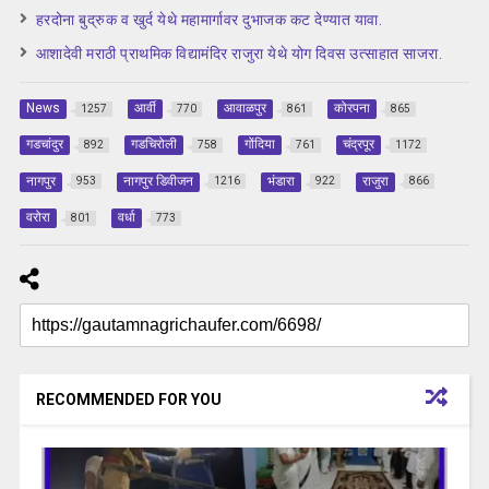
हरदोना बुद्रुक व खुर्द येथे महामार्गावर दुभाजक कट देण्यात यावा.
आशादेवी मराठी प्राथमिक विद्यामंदिर राजुरा येथे योग दिवस उत्साहात साजरा.
News
आर्वी
आवाळपुर
कोरपना
1257
770
861
865
गडचांदुर
गडचिरोली
गोंदिया
चंद्रपूर
892
758
761
1172
नागपुर
नागपुर डिवीजन
भंडारा
राजुरा
953
1216
922
866
वरोरा
वर्धा
801
773
RECOMMENDED FOR YOU