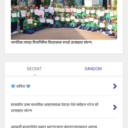
जागतिक व्याघ्र दिनानिमित्त चित्रकला स्पर्धा उत्साहात संपन्न.
RECENT
RANDOM
कविता
शासकीय उच्च माध्यमिक आश्रमशाळा देवाडा येथे संमोहन स्टेज शो
उत्साहात संपन्न.
आठवडी बाजारपेठेत दुकान थाटणाऱ्याना कंत्राटदाराकडून असभ्य