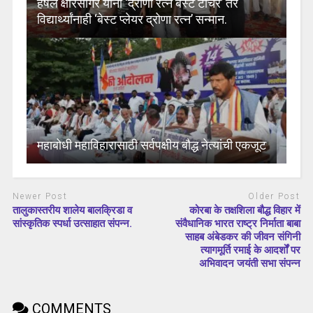
हर्षल क्षीरसागर यांना ‘द्रोणा रत्न बेस्ट टीचर’ तर
विद्यार्थ्यांनाही ‘बेस्ट प्लेयर द्रोणा रत्न’ सन्मान.
महाबोधी महाविहारासाठी सर्वपक्षीय बौद्ध नेत्यांची एकजूट
Newer Post
Older Post
तालुकास्तरीय शालेय बालक्रिडा व
कोरबा के तक्षशिला बौद्ध विहार में
सांस्कृतिक स्पर्धा उत्साहात संपन्न.
संवैधानिक भारत राष्ट्र निर्माता बाबा
साहब अंबेडकर की जीवन संगिनी
त्यागमूर्ति रमाई के आदर्शों पर
अभिवादन जयंती सभा संपन्न
COMMENTS