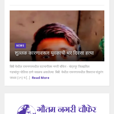
NEWS
शुल्लक कारणावरून युवकाची भर दिवसा हत्या
बिबी येथील रामनगरमधील घटनागौतम नगरी चौफेर - चंद्रपूर जिल्ह्यतिल
गडचांदूर पोलिस ठाणे जवळच असलेल्या बिबी येथील रामनगरमधील शिवराज पांडुरंग
जाधव (२१) य [...]
Read More