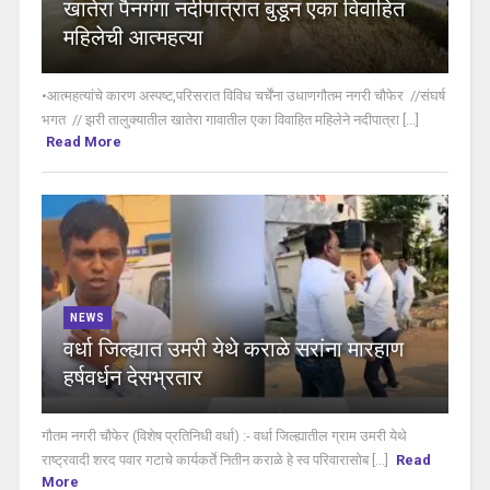
खातेरा पैनगंगा नदीपात्रात बुडून एका विवाहित
महिलेची आत्महत्या
•आत्महत्यांचे कारण अस्पष्ट,परिसरात विविध चर्चेंना उधाणगौतम नगरी चौफेर //संघर्ष
भगत // झरी तालुक्यातील खातेरा गावातील एका विवाहित महिलेने नदीपात्रा [...]
Read More
NEWS
वर्धा जिल्ह्यात उमरी येथे कराळे सरांना मारहाण
हर्षवर्धन देसभ्रतार
गौतम नगरी चौफेर (विशेष प्रतिनिधी वर्धा) :- वर्धा जिल्ह्यातील ग्राम उमरी येथे
राष्ट्रवादी शरद पवार गटाचे कार्यकर्ते नितीन कराळे हे स्व परिवारासोब [...]
Read
More