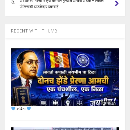
5.
अवैधरित्या गांजा विक्री करणारे गुन्ह्यात आरोपी अटक – जिवती
पोलिसाची धाडकेदार कारवाई.
RECENT WITH THUMB
कविता