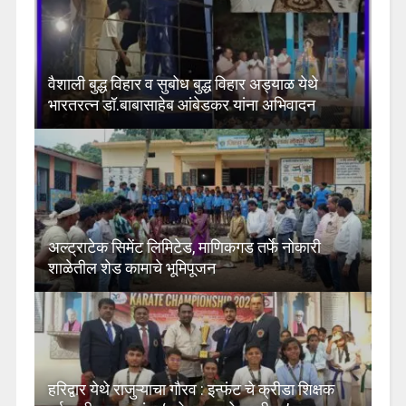
वैशाली बुद्ध विहार व सुबोध बुद्ध विहार अड्याळ येथे
भारतरत्न डॉ.बाबासाहेब आंबेडकर यांना अभिवादन
अल्ट्राटेक सिमेंट लिमिटेड, माणिकगड तर्फे नोकारी
शाळेतील शेड कामाचे भूमिपूजन
हरिद्वार येथे राजुऱ्याचा गौरव : इन्फंट चे क्रीडा शिक्षक