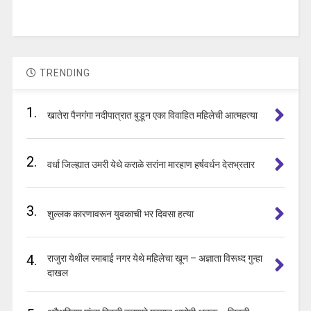
TRENDING
1.
खातेरा पैनगंगा नदीपात्रात बुडून एका विवाहित महिलेची आत्महत्या
2.
वर्धा जिल्ह्यात उमरी येथे कराळे सरांना मारहाण हर्षवर्धन देसभ्रतार
3.
शुल्लक कारणावरून युवकाची भर दिवसा हत्या
4.
राजुरा येथील रमाबाई नगर येथे महिलेचा खून – अज्ञाता विरूध्द गुन्हा
दाखल