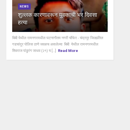
NEWS
शुल्लक कारणावरून युवकाची भर दिवसा
हत्या
बिबी येथील रामनगरमधील घटनागौतम नगरी चौफेर - चंद्रपूर जिल्ह्यतिल
गडचांदूर पोलिस ठाणे जवळच असलेल्या बिबी येथील रामनगरमधील
शिवराज पांडुरंग जाधव (२१) य [...]
Read More