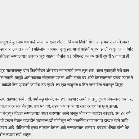
ाजुरा येथून पाचगाव कडे जाणा-या एका ॲटोला विरूध्द दिशेने येणा-या हायवा ट्रक ने जबर
रुग्णालयात तर दोन महिलांचा रस्त्यात मृत्यू झाल्याची माहिती प्राप्त झाली असून एका गंभीर
 उपजिल्हा रूग्णालयात उपचार सुरू आहेत. दिनांक २८ ऑगस्ट २०२५ रोजी दुपारी ४ वाजता ही
 शहरापासून दोन किलोमीटर अंतरावर महामार्गाचे काम सुरू आहे. आज एकाएकी येथे काम
 नव्हते. यामुळे ॲटो चालक संभ्रमात पडला आणि हायवे वर ॲटो घेतल्यानंतर हायवा ट्रक ने
यावेळी तिन प्रवाशी जागीच ठार झाले. तर एक राजुरात व तिन जखमींना चंद्रपूर जिल्हा
, राहणार कोची, सौ. वर्षा बंडू मांदळे, वय ४१, राहणार खामोना, तनु सुभाष पिंपळकर, वय १८,
लक प्रकाश मेश्राम, वय ५० वर्ष, राहणार पाचगाव या सहा प्रवाशांचा मृत्यू झाला.
ांना चंद्रपूर जिल्हा रूग्णालयात रेफर करण्यात आले असून भोजराज महादेव कोडापे, वय ४० वर्षे,
ंनी याची दखल घेऊन तातडीने घटनास्थळी पोहोचून सर्व जखमींना रुग्णालयात दाखल केले आणि
रार आहे. पोलिसांनी ट्रक ताब्यात घेतला आहे रुग्णालयात आमदार. देवराव भोंगळे यांनी भेट
पुढील तपास करी आहेत