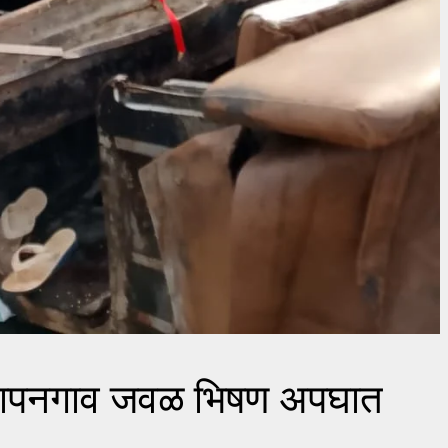
वर कापनगाव जवळ भिषण अपघात