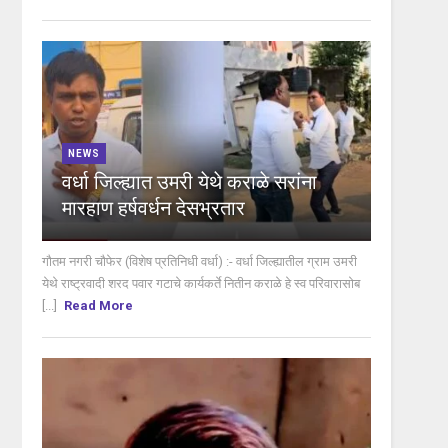
NEWS
वर्धा जिल्ह्यात उमरी येथे कराळे सरांना
मारहाण हर्षवर्धन देसभ्रतार
गौतम नगरी चौफेर (विशेष प्रतिनिधी वर्धा) :- वर्धा जिल्ह्यातील ग्राम उमरी
येथे राष्ट्रवादी शरद पवार गटाचे कार्यकर्ते नितीन कराळे हे स्व परिवारासोब
[...]
Read More