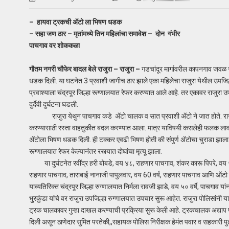
– हायवा ट्रकची ॲटो ला भिषण धडक
– सहा जण ठार – मृतांमध्ये तिन महिलांचा समावेश – दोन गंभीर
पाचगाव वर शोककळा
गौतम नगरी चौफेर बादल बेले राजुरा – राजुरा –
गडचांदूर मार्गावरील कापनगाव जवळ र
धडक दिली. या घटनेत 3 प्रवाशी जागीच ठार झाले एका महिलेचा राजुरा येथील उपजिल्हा 
प्रवाश्याला चंद्रपूर जिल्हा रूग्णालयात रेफर करण्यात आले आहे. तर एकावर राजुरा
दुर्देवी दुर्घटना घडली.
राजुरा येथुन पाचगाव कडे ॲटो चालक व सात प्रवाशी ॲटो ने जात होते. राजुरा
करण्यासाठी रस्ता वाहतुकीत बदल करण्यात आला. मात्र याविषयी कसलेही फलक लावले
ॲटोला भिषण धडक दिली. ही टक्कर एवढी भिषण होती की संपुर्ण ॲटोचा चुराडा झाला. 
रूग्णालयात रेफर केल्यानंतर रस्त्यात दोघांचा मृत्यू झाला.
या दुर्घटनेत रवींद्र हरी बोबडे, वय ४८, राहणार पाचगाव, शंकर कारू पिपरे, वय ५०
राहणार पाचगाव, ताराबाई नानाजी पापुलवार, वय 60 वर्ष, राहणार पाचगाव आणि ऑटो चा
याव्यतिरिक्त चंद्रपूर जिल्हा रुग्णालयात निर्मला रावजी झाडे, वय ५० वर्षे, पाचगाव य
भुुरकुंडा यांचे वर राजुरा उपजिल्हा रुग्णालयात उपचार सुरू आहेत. राजुरा पोलिसा
ट्रक चालकावर गुन्हा दाखल करण्याची प्रक्रिया सुरू केली आहे. ट्रकचालक अद्याप फ
दिली असून ठाणेदार सुमित परतेकी,,सहायक पोलिस निरीक्षक हेमंत पवार व सहकारी 