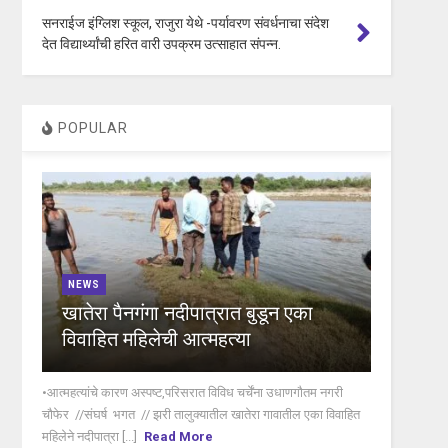
सनराईज इंग्लिश स्कूल, राजुरा येथे -पर्यावरण संवर्धनाचा संदेश
देत विद्यार्थ्यांची हरित वारी उपक्रम उत्साहात संपन्न.
POPULAR
NEWS
खातेरा पैनगंगा नदीपात्रात बुडून एका
विवाहित महिलेची आत्महत्या
•आत्महत्यांचे कारण अस्पष्ट,परिसरात विविध चर्चेंना उधाणगौतम नगरी
चौफेर //संघर्ष भगत // झरी तालुक्यातील खातेरा गावातील एका विवाहित
महिलेने नदीपात्रा [...]
Read More